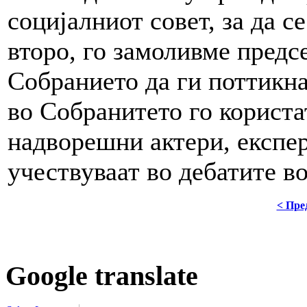
социјалниот совет, за да с
второ, го замоливме предс
Собранието да ги поттикна
во Собранитето го користа
надворешни актери, експер
учествуваат во дебатите в
< Пре
Google translate