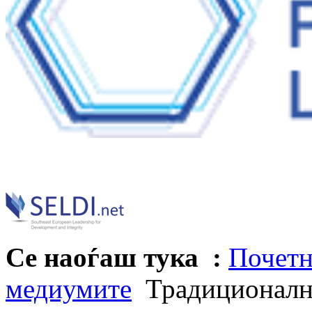
Се наоѓаш тука :
Почетн
медиумите
Традиционално