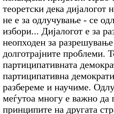
теоретски дека дијалогот н
не е за одлучување - се од
избори... Дијалогот е за р
неопходен за разрешување
долготрајните проблеми. Т
партиципативната демократ
партиципативна демократиј
разбереме и научиме. Одлу
меѓутоа многу е важно да 
принципите на другата стр