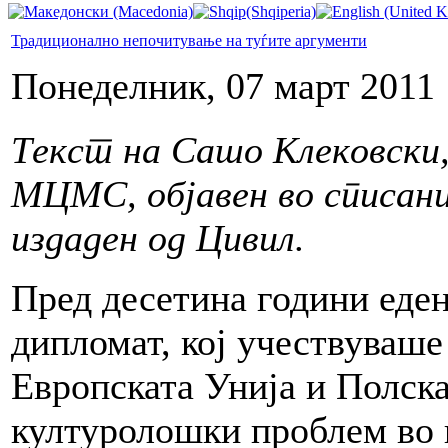
Традиционално непочитување на туѓите аргументи
Понеделник, 07 март 2011 
Текст на Сашо Клековски,
МЦМС, објавен во списани
издаден од Цивил.
Пред десетина години еден
дипломат, кој учествуваше
Европската Унија и Полска
културолошки проблем во 