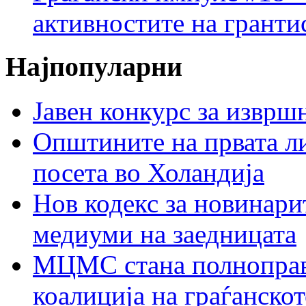
активностите на гранти
Најпопуларни
Јавен конкурс за изврш
Општините на првата ли
посета во Холандија
Нов кодекс за новинарит
медиуми на заедницата
МЦМС стана полноправн
коалиција на граѓанск