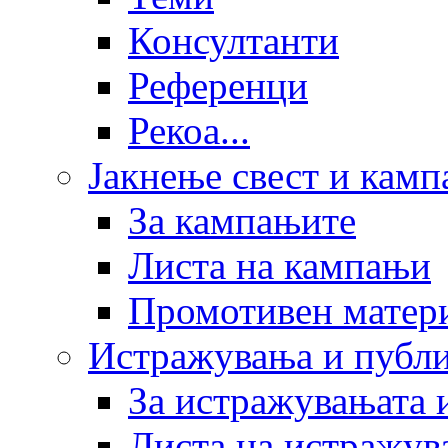
Консултанти
Референци
Рекоа...
Јакнење свест и кам
За кампањите
Листа на кампањи
Промотивен матер
Истражувања и публ
За истражувањата 
Листа на истражув