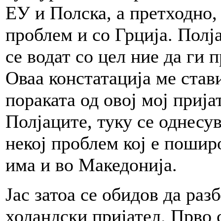
ЕУ и Полска, а претходно,
проблем и со Грција. Полј
се водат со цел ние да ги
Оваа констатација ме став
пораката од овој мој прија
Полјаците, туку се однесу
некој проблем кој е поширо
има и во Македонија.
Јас затоа се обидов да раз
холандски пријател. Прво 