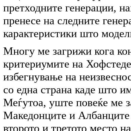
претходните генерации, на
пренесе на следните генера
карактеристики што модел
Многу ме загрижи кога кон
критериумите на Хофстеде
избегнување на неизвеснос
со една страна каде што и
Меѓутоа, уште повеќе ме з
Македонците и Албанците 
второто и третото место на