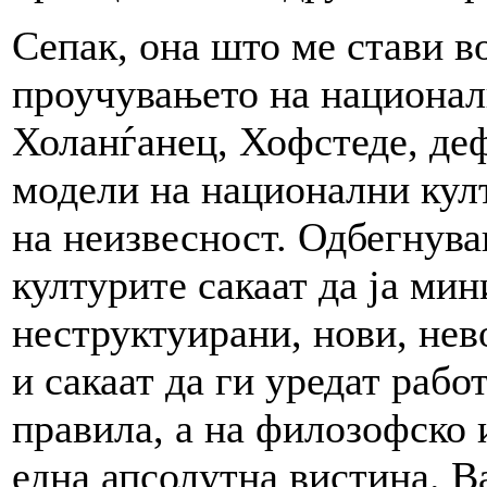
Сепак, она што ме стави в
проучувањето на национал
Холанѓанец, Хофстеде, де
модели на национални култ
на неизвесност. Одбегнува
културите сакаат да ја ми
неструктуирани, нови, не
и сакаат да ги уредат рабо
правила, а на филозофско 
една апсолутна вистина. В