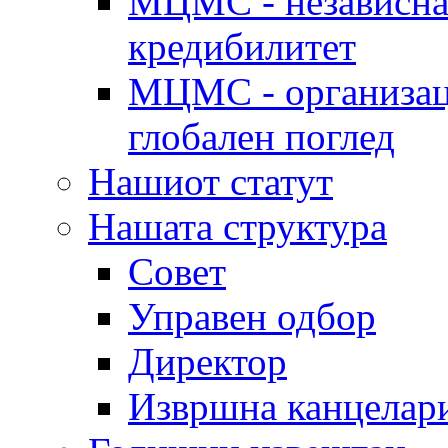
МЦМС - независна 
кредибилитет
МЦМС - организаци
глобален поглед
Нашиот статут
Нашата структура
Совет
Управен одбор
Директор
Извршна канцелар