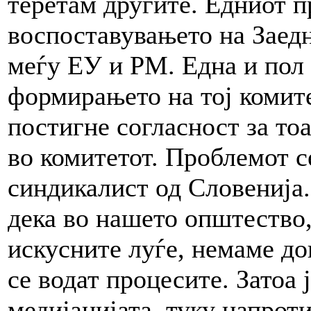
теретам другите. Едниот п
воспоставувањето на Заед
меѓу ЕУ и РМ. Една и пол
формирањето на тој комите
постигне согласност за то
во комитетот. Проблемот с
синдикалист од Словенија.
дека во нашето општество,
искусните луѓе, немаме до
се водат процесите. Затоа 
медијацијата, туку напрот