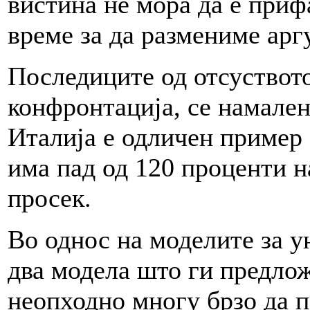
вистина не мора да е приф
време за да размениме арг
Последиците од отсуството
конфронтација, се намален
Италија е одличен пример з
има пад од 120 проценти н
просек.
Во однос на моделите за у
два модела што ги предлож
неопходно многу брзо да 