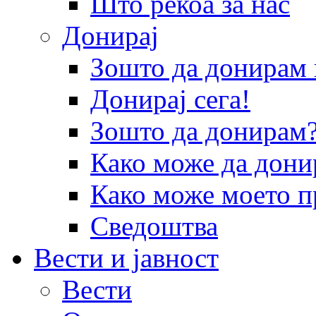
Што рекоа за нас
Донирај
Зошто да донира
Донирај сега!
Зошто да донирам
Како може да дони
Како може моето п
Сведоштва
Вести и јавност
Вести