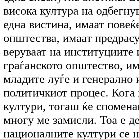
висока култура на одбегну
една вистина, имаат повеќ
општества, имаат предрасу
веруваат на институциите 
граѓанското општество, им
младите луѓе и генерално 
политичкиот процес. Кога
култури, тогаш ќе спомен
многу ме замисли. Тоа е д
националните култури се 