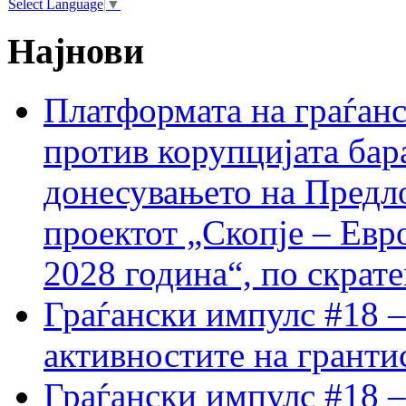
Select Language
▼
Најнови
Платформата на граѓанс
против корупцијата бар
донесувањето на Предло
проектот „Скопје – Евр
2028 година“, по скрат
Граѓански импулс #18 –
активностите на гранти
Граѓански импулс #18 –