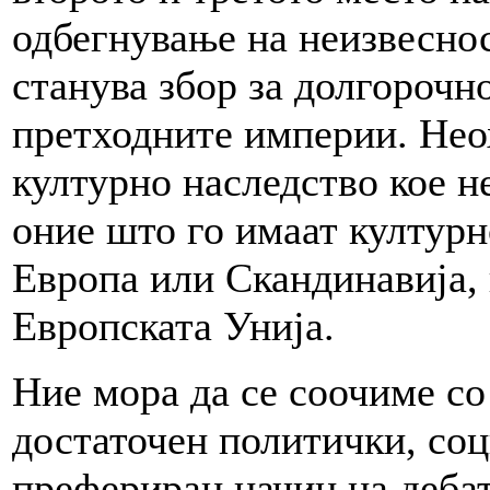
одбегнување на неизвеснос
станува збор за долгорочн
претходните империи. Неох
културно наследство кое н
оние што го имаат културн
Европа или Скандинавија, 
Европската Унија.
Ние мора да се соочиме со
достаточен политички, соци
префериран начин на деба