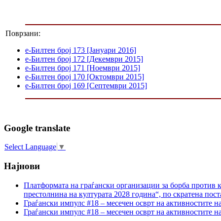
Поврзани:
е-Билтен број 173 [Јануари 2016]
е-Билтен број 172 [Декември 2015]
е-Билтен број 171 [Ноември 2015]
е-Билтен број 170 [Октомври 2015]
е-Билтен број 169 [Септември 2015]
Google translate
Select Language
▼
Најнови
Платформата на граѓански организации за борба против к
престолнина на културата 2028 година“, по скратена пост
Граѓански импулс #18 – месечен осврт на активностите н
Граѓански импулс #18 – месечен осврт на активностите н