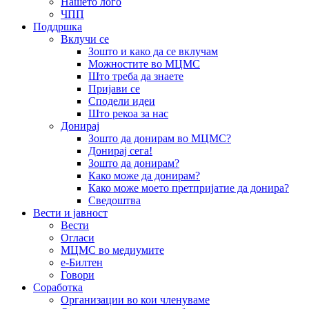
Нашето лого
ЧПП
Поддршка
Вклучи се
Зошто и како да се вклучам
Можностите во МЦМС
Што треба да знаете
Пријави се
Сподели идеи
Што рекоа за нас
Донирај
Зошто да донирам во МЦМС?
Донирај сега!
Зошто да донирам?
Како може да донирам?
Како може моето претпријатие да донира?
Сведоштва
Вести и јавност
Вести
Огласи
МЦМС во медиумите
е-Билтен
Говори
Соработка
Организации во кои членуваме