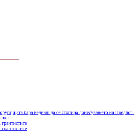
орупцијата бара веднаш да се стопира донесувањето на Предлог-
апка
а грантистите
а грантистите