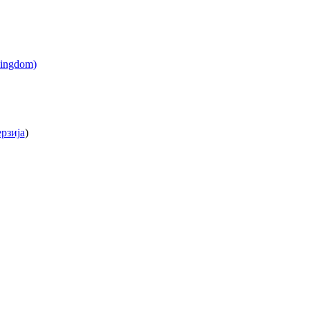
рзија
)