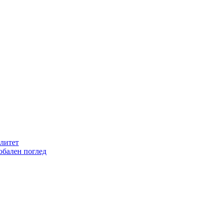
литет
обален поглед