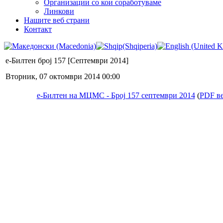
Организации со кои соработуваме
Линкови
Нашите веб страни
Контакт
е-Билтен број 157 [Септември 2014]
Вторник, 07 октомври 2014 00:00
е-Билтен на МЦМС - Број 157 септември 2014
(
PDF ве