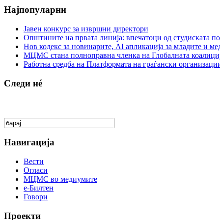
Најпопуларни
Јавен конкурс за извршни директори
Општините на првата линија: впечатоци од студиската по
Нов кодекс за новинарите, AI апликација за младите и м
МЦМС стана полноправна членка на Глобалната коалици
Работна средба на Платформата на граѓански организации
Следи нé
Навигација
Вести
Огласи
МЦМС во медиумите
е-Билтен
Говори
Проекти