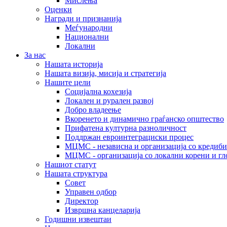
Мислења
Оценки
Награди и признанија
Меѓународни
Национални
Локални
За нас
Нашата историја
Нашата визија, мисија и стратегија
Нашите цели
Социјална кохезија
Локален и рурален развој
Добро владеење
Вкоренето и динамично граѓанско општество
Прифатена културна разноличност
Поддржан евроинтеграциски процес
МЦМС - независна и организација со кредиби
МЦМС - организација со локални корени и гл
Нашиот статут
Нашата структура
Совет
Управен одбор
Директор
Извршна канцеларија
Годишни извештаи