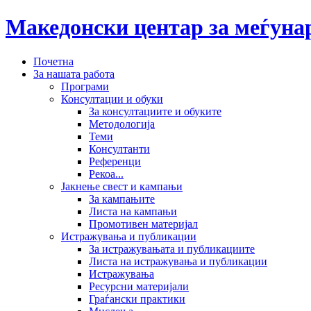
Македонски центар за меѓун
Почетна
За нашата работа
Програми
Консултации и обуки
За консултациите и обуките
Методологија
Теми
Консултанти
Референци
Рекоа...
Јакнење свест и кампањи
За кампањите
Листа на кампањи
Промотивен материјал
Истражувања и публикации
За истражувањата и публикациите
Листа на истражувања и публикации
Истражувања
Ресурсни материјали
Граѓански практики