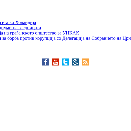
сета во Холандија
едиуми на заедницата
ја на граѓанското општество за УНКАК
 за борба против корупција со Делегација на Собранието на Црн