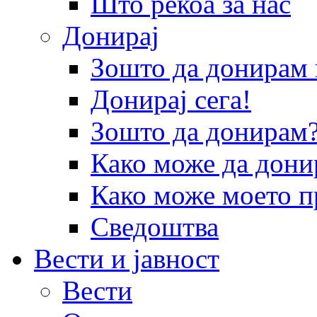
Што рекоа за нас
Донирај
Зошто да донира
Донирај сега!
Зошто да донирам
Како може да дони
Како може моето п
Сведоштва
Вести и јавност
Вести