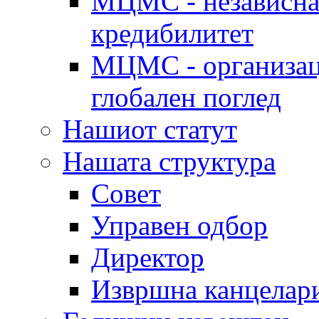
МЦМС - независна 
кредибилитет
МЦМС - организаци
глобален поглед
Нашиот статут
Нашата структура
Совет
Управен одбор
Директор
Извршна канцелар