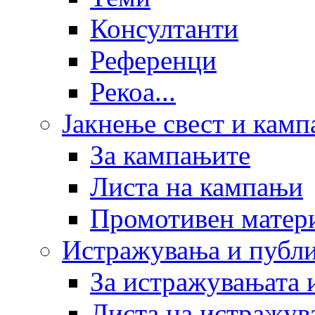
Консултанти
Референци
Рекоа...
Јакнење свест и кам
За кампањите
Листа на кампањи
Промотивен матер
Истражувања и публ
За истражувањата 
Листа на истражув