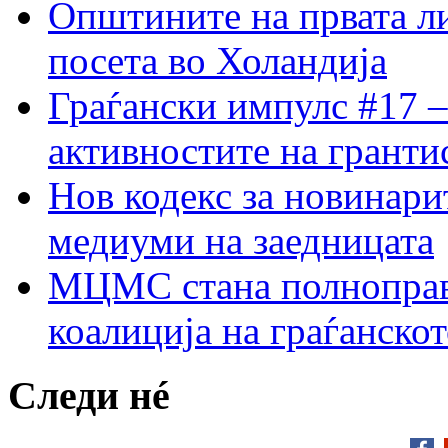
Општините на првата ли
посета во Холандија
Граѓански импулс #17 –
активностите на гранти
Нов кодекс за новинарит
медиуми на заедницата
МЦМС стана полноправн
коалиција на граѓанск
Следи нé