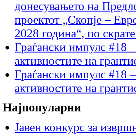
донесувањето на Предло
проектот „Скопје – Евр
2028 година“, по скрат
Граѓански импулс #18 –
активностите на гранти
Граѓански импулс #18 –
активностите на гранти
Најпопуларни
Јавен конкурс за изврш