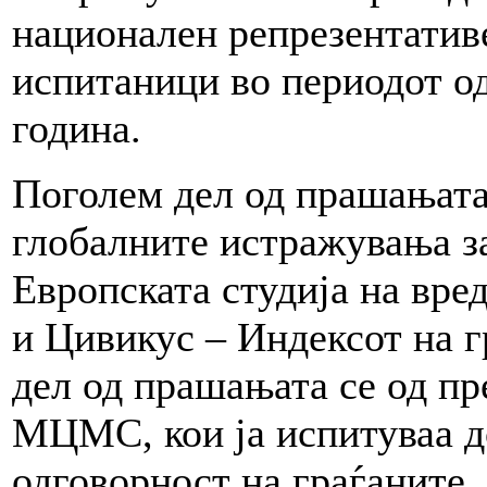
национален репрезентатив
испитаници во периодот од
година.
Поголем дел од прашањата 
глобалните истражувања з
Европската студија на вре
и Цивикус – Индексот на 
дел од прашањата се од п
МЦМС, кои ја испитуваа д
одговорност на граѓаните.