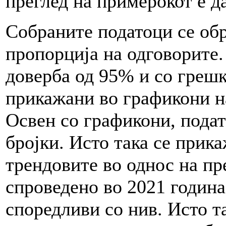
преглед на примерокот е д
Собраните податоци се обр
пропорција на одговорите.
доверба од 95% и со грешка
прикажани во графикони н
Освен со графикони, подат
бројки. Исто така се прик
трендовите во однос на п
спроведено во 2021 година
споредливи со нив. Исто т