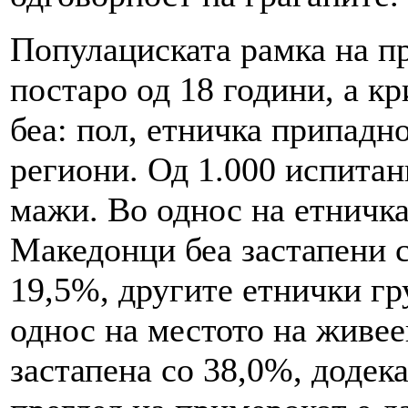
Популациската рамка на п
постаро од 18 години, а к
беа: пол, етничка припадно
региони. Од 1.000 испитан
мажи. Во однос на етничка
Македонци беа застапени 
19,5%, другите етнички гр
однос на местото на живее
застапена со 38,0%, додек