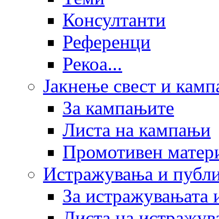
Консултанти
Референци
Рекоа...
Јакнење свест и кам
За кампањите
Листа на кампањи
Промотивен матер
Истражувања и публ
За истражувањата 
Листа на истражув