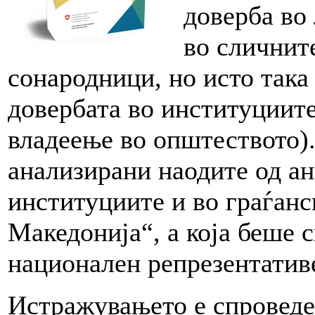
доверба во
во сличните
сонародници, но исто така
довербата во институциит
владеење во општеството).
анализирани наодите од ан
институциите и во граѓанс
Македонија“, а која беше 
национален репрезентатив
Истражувањето е спроведен