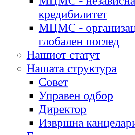
МЦМС - независна 
кредибилитет
МЦМС - организаци
глобален поглед
Нашиот статут
Нашата структура
Совет
Управен одбор
Директор
Извршна канцелар