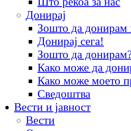
Што рекоа за нас
Донирај
Зошто да донира
Донирај сега!
Зошто да донирам
Како може да дони
Како може моето п
Сведоштва
Вести и јавност
Вести