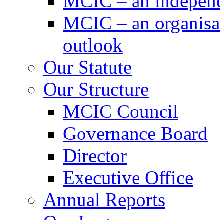
MCIC – an independe
MCIC – an organisat
outlook
Our Statute
Our Structure
MCIC Council
Governance Board
Director
Executive Office
Annual Reports