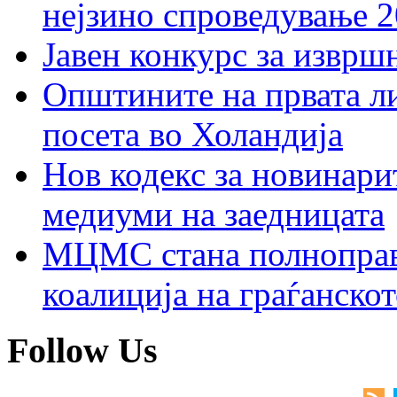
нејзино спроведување 
Јавен конкурс за изврш
Општините на првата ли
посета во Холандија
Нов кодекс за новинарит
медиуми на заедницата
МЦМС стана полноправн
коалиција на граѓанск
Follow Us