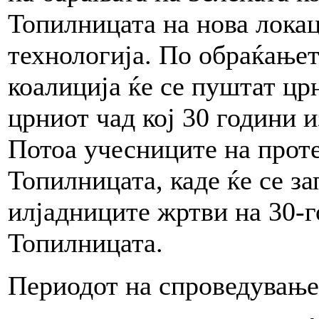
Топилницата на нова локац
технологија. По обраќањет
коалиција ќе се пуштат цр
црниот чад кој 30 години 
Потоа учесниците на проте
Топилницата, каде ќе се за
илјадниците жртви на 30-
Топилницата.
Периодот на спроведување 