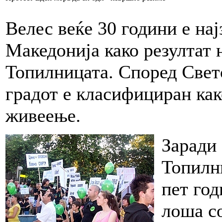
Велес веќе 30 години е на
Македонија како резултат 
Топилницата. Според Светс
градот е класифициран как
живеење.
Заради
Топилн
пет год
лоша со