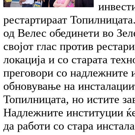
инвести
рестартираат Топилницата
од Велес обединети во Зеле
својот глас против рестар
локација и со старата тех
преговори со надлежните 
обновување на инсталации
Топилницата, но истите за
Надлежните институции ќе
да работи со стара инстала