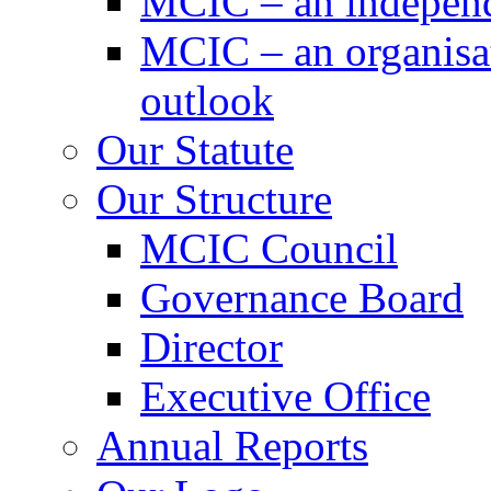
MCIC – an independe
MCIC – an organisat
outlook
Our Statute
Our Structure
MCIC Council
Governance Board
Director
Executive Office
Annual Reports