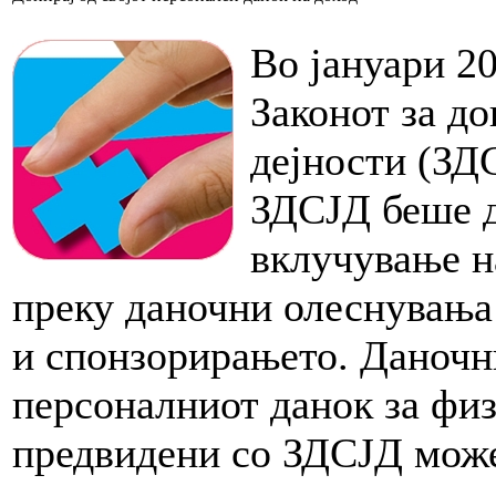
Во јануари 2
Законот за до
дејности (ЗД
ЗДСЈД беше д
вклучување н
преку даночни олеснувања
и спонзорирањето. Даночн
персоналниот данок за физ
предвидени со ЗДСЈД може