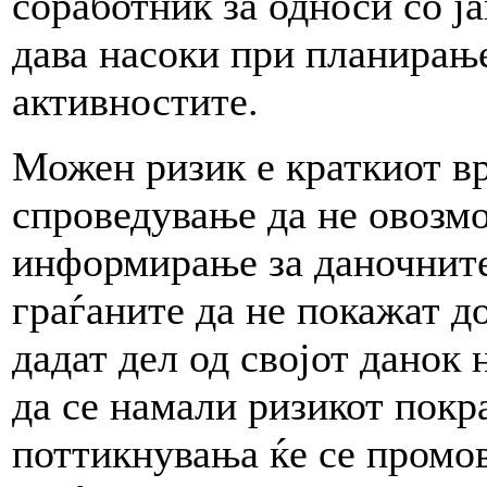
соработник за односи со ј
дава насоки при планирањ
активностите.
Можен ризик е краткиот в
спроведување да не овозм
информирање за даночните
граѓаните да не покажат до
дадат дел од својот данок 
да се намали ризикот покр
поттикнувања ќе се промов