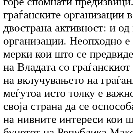
горе спомнати предизвици
граѓанските организации в
двострана активност: и од 
организации. Неопходно е 
мерки кои што се предвиде
на Владата со граѓанскиот
на вклучувањето на граѓан
меѓутоа исто толку е важн
своја страна да се оспосо
на нивните интереси кои ш
буџетот на Република Маке