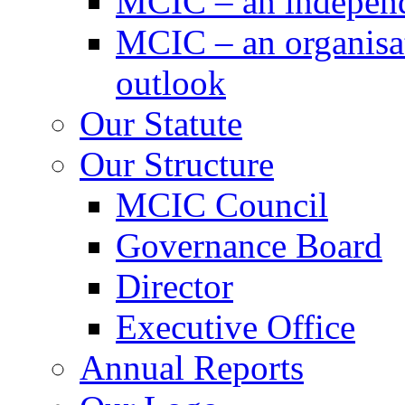
MCIC – an independe
MCIC – an organisat
outlook
Our Statute
Our Structure
MCIC Council
Governance Board
Director
Executive Office
Annual Reports