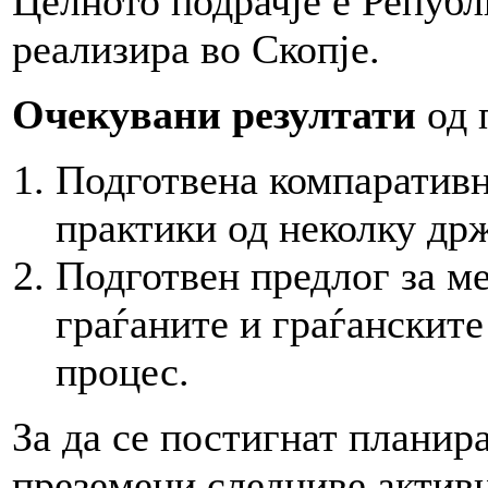
Целното подрачје е Републ
реализира во Скопје.
Очекувани резултати
од 
Подготвена компаративн
практики од неколку др
Подготвен предлог за м
граѓаните и граѓанските
процес.
За да се постигнат планир
преземени следниве актив