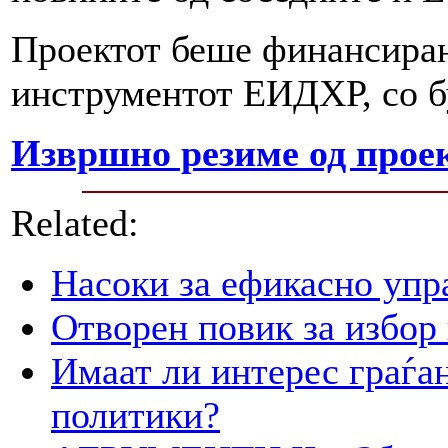
Проектот беше финансиран
инструментот ЕИДХР, со бу
Извршно резиме од прое
Related:
Насоки за ефикасно упр
Отворен повик за избор
Имаат ли интерес граѓан
политики?