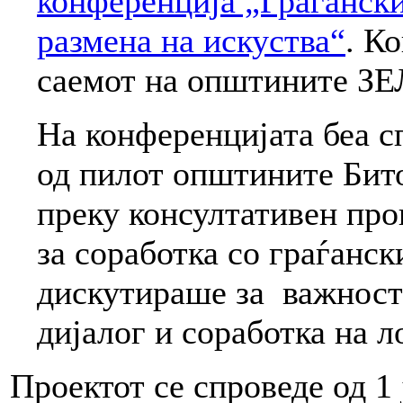
конференција „Граѓански
размена на искуства“
. К
саемот на општините З
На конференцијата беа с
од пилот општините Бито
преку консултативен про
за соработка со граѓанск
дискутираше за важноста
дијалог и соработка на л
Проектот се спроведе од 1 