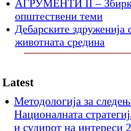
АГРУМЕНТИ II – Збирк
општествени теми
Дебарските здруженија с
животната средина
Latest
Методологија за следењ
Националната стратегиј
и судирот на интереси 