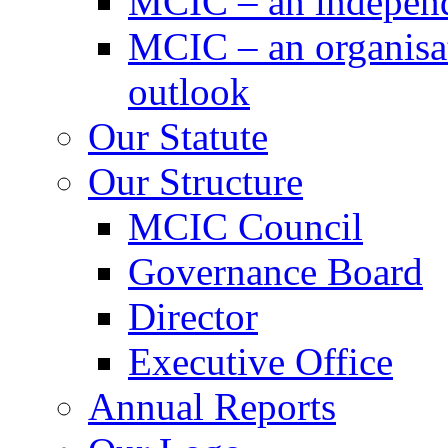
MCIC – an independe
MCIC – an organisat
outlook
Our Statute
Our Structure
MCIC Council
Governance Board
Director
Executive Office
Annual Reports