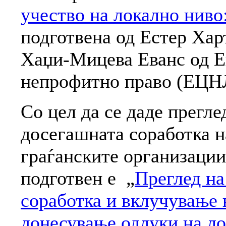
учество на локално ниво
подготвена од Естер Харт
Хаџи-Мицева Еванс од Е
непрофитно право (ЕЦН
Со цел да се даде прегле
досегашната соработка н
граѓанските организации
подготвен е „
Преглед на
соработка и вклучување 
донесување одлуки на л