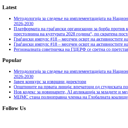
Latest
Методологија за следење на имплементацијата на Национа
2026-2030
Платформата на граѓански организации за борба против к
престолнина на културата 2028 година“, по скратена пост
Граѓански импулс #18 – месечен осврт на активностите н
Граѓански импулс #18 – месечен осврт на активностите н
Регионалната советничка на ГЦЕРФ се сретна со претс
Popular
Методологија за следење на имплементацијата на Национа
2026-2030
Јавен конкурс за извршни директори
Општините на првата линија: впечатоци од студиската по
Нов кодекс за новинарите, AI апликација за младите и м
МЦМС стана полноправна членка на Глобалната коалици
Follow Us