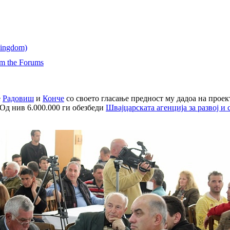
om the Forums
е
Радовиш
и
Конче
со своето гласање предност му дадоа на прое
Од нив 6.000.000 ги обезбеди
Швајцарската агенција за развој и 