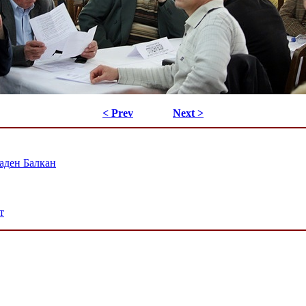
< Prev
Next >
аден Балкан
т