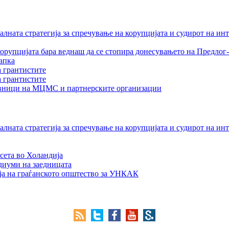
лната стратегија за спречување на корупцијата и судирот на ин
орупцијата бара веднаш да се стопира донесувањето на Предлог-
апка
а грантистите
а грантистите
тавници на МЦМС и партнерските организации
лната стратегија за спречување на корупцијата и судирот на ин
сета во Холандија
едиуми на заедницата
ја на граѓанското општество за УНКАК