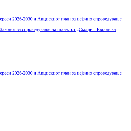
тереси 2026-2030 и Акцискиот план за нејзино спроведување
Законот за спроведување на проектот „Скопје – Европска
тереси 2026-2030 и Акцискиот план за нејзино спроведување