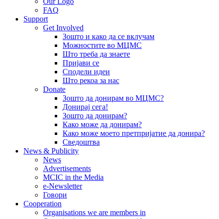
Our Logo
FAQ
Support
Get Involved
Зошто и како да се вклучам
Можностите во МЦМС
Што треба да знаете
Пријави се
Сподели идеи
Што рекоа за нас
Donate
Зошто да донирам во МЦМС?
Донирај сега!
Зошто да донирам?
Како може да донирам?
Како може моето претпријатие да донира?
Сведоштва
News & Publicity
News
Advertisements
MCIC in the Media
e-Newsletter
Говори
Cooperation
Organisations we are members in