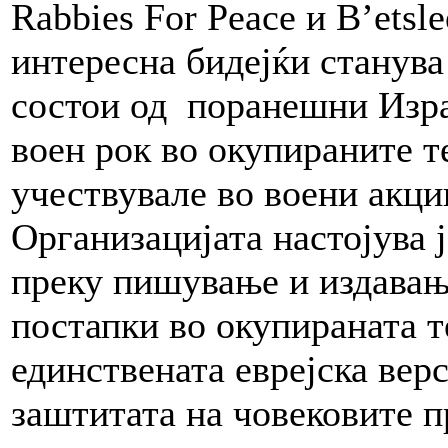
Rabbies For Peace и B’etsle
интересна бидејќи станува 
состои од поранешни Изра
воен рок во окупираните т
учествувале во воени акции
Организацијата настојува ј
преку пишување и издавањ
постапки во окупираната те
единствената еврејска верс
заштитата на човековите п