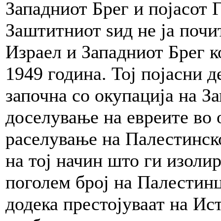
Западниот Брег и појасот Г
Заштитниот ѕид не ја почи
Израел и Западниот Брег к
1949 година. Тој појасни д
започна со окупација на За
доселување на евреите во 
раселување на Палестинско
на тој начин што ги изолир
поголем број на Палестин
додека престојуваат на Ис