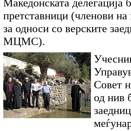
Македонската делегација б
претставници (членови на 
за односи со верските зае
МЦМС).
Учесниц
Управув
Совет н
од нив 
заедниц
меѓуна