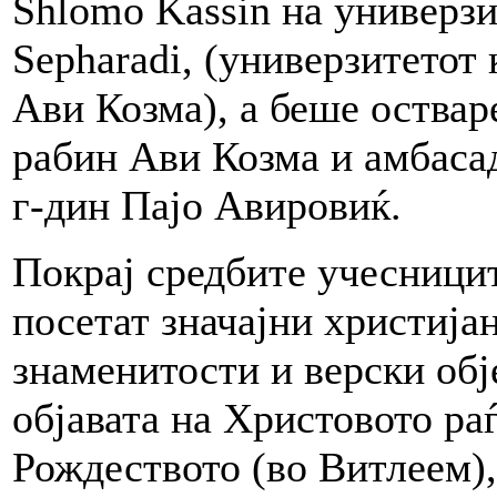
Shlomo Kassin на универзи
Sepharadi, (универзитетот
Ави Козма), а беше оствар
рабин Ави Козма и амбаса
г-дин Пајо Авировиќ.
Покрај средбите учесници
посетат значајни христија
знаменитости и верски обј
објавата на Христовото ра
Рождеството (во Витлеем),