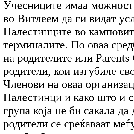
Учесниците имаа можност 
во Витлеем да ги видат ус
Палестинците во камповит
терминалите. По оваа сред
на родителите или Parents 
родители, кои изгубиле сво
Членови на оваа организац
Палестинци и како што и с
група која не би сакала да
родители се среќаваат меѓу