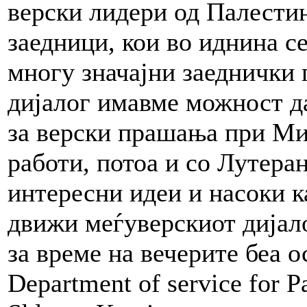
верски лидери од Палестин
заедници, кои во иднина се
многу значајни заеднички
дијалог имавме можност да
за верски прашања при Ми
работи, потоа и со Лутеран
интересни идеи и насоки к
движи меѓуверскиот дијал
за време на вечерите беа о
Department of service for P