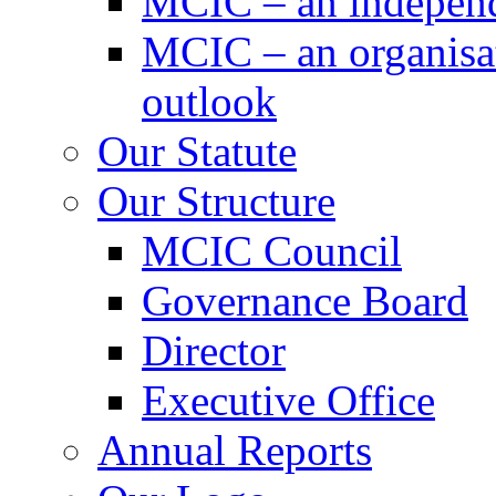
MCIC – an independe
MCIC – an organisat
outlook
Our Statute
Our Structure
MCIC Council
Governance Board
Director
Executive Office
Annual Reports