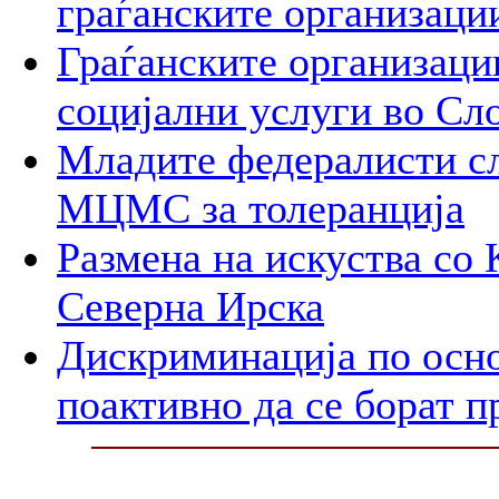
граѓанските организаци
Граѓанските организаци
социјални услуги во Сл
Mладите федералисти сл
МЦМС за толеранција
Размена на искуства со 
Северна Ирска
Дискриминација по осно
поактивно да се борат п