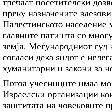
требаат посетителски дозв
преку назначените влезови
Палестинското население 
главните патишта со многу
земја. Меѓународниот суд н
согласи дека ѕидот е неле
хуманитарни и закони за ч
Потоа учесниците имаа мож
Израелски организации кои
заштитата на човековите пр