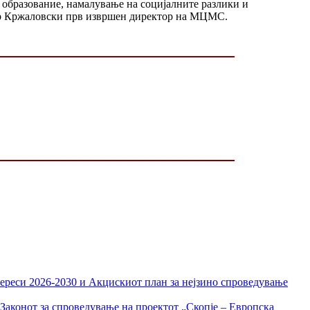
 образование, намалување на социјалните разлики и
дар Кржаловски прв извршен директор на МЦМС.
тереси 2026-2030 и Акцискиот план за нејзино спроведување
Законот за спроведување на проектот „Скопје – Европска