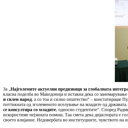
За „
Најголемите актуелни предизвици за глобалната интегр
класна поделба во Македонија и истакна дека со занемарување 
и силен народ
, а со тоа и силно општество“ – констатираше П
поттикната од зголеменото иселување на младите од државата. 
се консултира со младите
, односно студентите“. Според Радм
искористиме нејзината помош. Таа смета дека дијаспората е гол
своето влијание. Недовербата во институциите, чувството на и