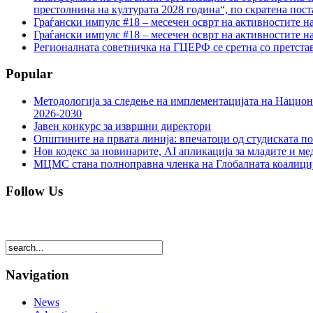
престолнина на културата 2028 година“, по скратена пост
Граѓански импулс #18 – месечен осврт на активностите н
Граѓански импулс #18 – месечен осврт на активностите н
Регионалната советничка на ГЦЕРФ се сретна со претс
Popular
Методологија за следење на имплементацијата на Национа
2026-2030
Јавен конкурс за извршни директори
Општините на првата линија: впечатоци од студиската по
Нов кодекс за новинарите, AI апликација за младите и м
МЦМС стана полноправна членка на Глобалната коалици
Follow Us
Navigation
News