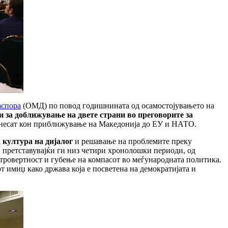
аспора
(ОМД) по повод годишнината од осамостојувањето на
и за доближување на двете страни во преговорите за
идонесат кон приближување на Македонија до ЕУ и НАТО.
 култура на дијалог
и решавање на проблемите преку
, претставувајќи ги низ четири хронолошки периоди, од
нтровертност и губење на компасот во меѓународната политика.
т имиџ како држава која е посветена на демократијата и