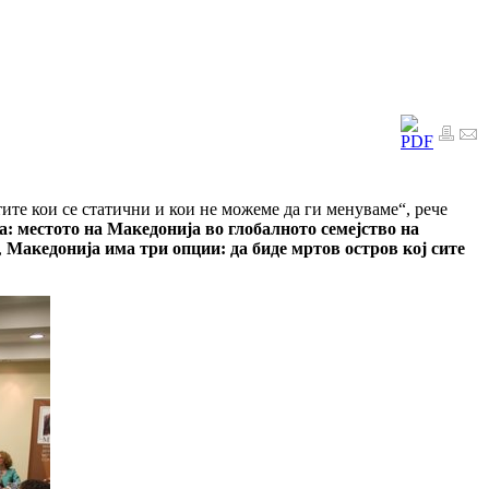
ите кои се статични и кои не можеме да ги менуваме“, рече
а: местото на Македонија во глобалното семејство на
,
Македонија има три опции: да биде мртов остров кој сите