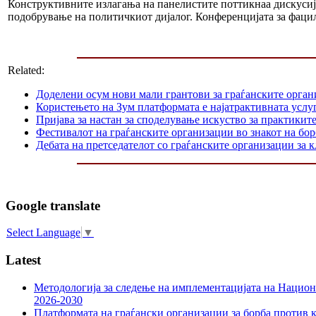
Конструктивните излагања на панелистите поттикнаа дискусија
подобрување на политичкиот дијалог. Конференцијата за фац
Related:
Доделени осум нови мали грантови за граѓанските орга
Користењето на Зум платформата е најатрактивната услуг
Пријава за настан за споделување искуство за практикит
Фестивалот на граѓанските организации во знакот на б
Дебата на претседателот со граѓанските организации за
Google translate
Select Language
▼
Latest
Методологија за следење на имплементацијата на Национа
2026-2030
Платформата на граѓански организации за борба против к