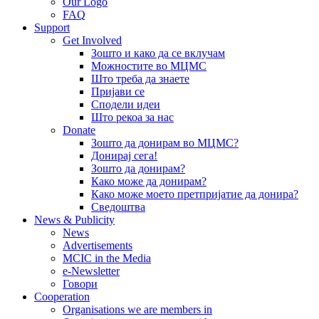
Our Logo
FAQ
Support
Get Involved
Зошто и како да се вклучам
Можностите во МЦМС
Што треба да знаете
Пријави се
Сподели идеи
Што рекоа за нас
Donate
Зошто да донирам во МЦМС?
Донирај сега!
Зошто да донирам?
Како може да донирам?
Како може моето претпријатие да донира?
Сведоштва
News & Publicity
News
Advertisements
MCIC in the Media
e-Newsletter
Говори
Cooperation
Organisations we are members in