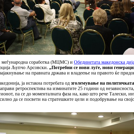
за меѓународна соработка (МЦМС) и
Обединетата македонска диј
Грција Љупчо Арсовски.
„Потребни се нови луѓе, нови генераци
а зајакнување на правната држава и владеење на правото ќе пр
едонија, ја истакна потребата од
зголемување на политичката
направи ретроспектива на изминатите 25 години од независноста
ионот, па се до моменталната фаза на, како што рече Талески, и
 силно да се посвети на стратешките цели и подобрување на својо