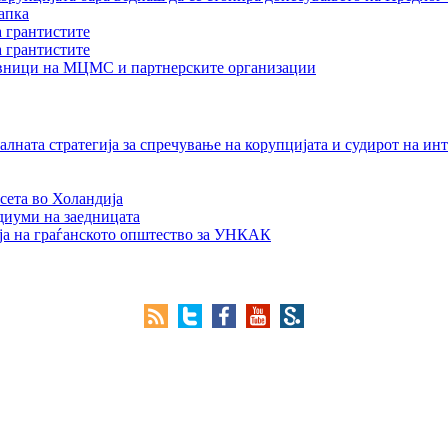
апка
а грантистите
а грантистите
тавници на МЦМС и партнерските организации
лната стратегија за спречување на корупцијата и судирот на ин
сета во Холандија
едиуми на заедницата
ја на граѓанското општество за УНКАК