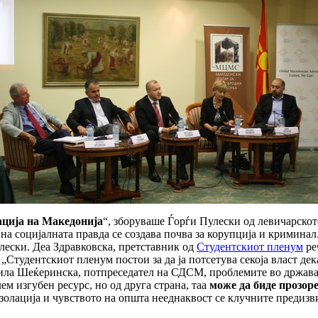
ација на Македонија
“, зборуваше Ѓорѓи Пулески од левичарско
на социјалната правда се создава почва за корупција и криминал.
улески. Деа Здравковска, претставник од
Студентскиот пленум
ре
„Студентскиот пленум постои за да ја потсетува секоја власт дек
ила Шеќеринска, потпреседател на СДСМ, проблемите во државата 
ем изгубен ресурс, но од друга страна, таа
може да биде прозор
золација и чувството на општа нееднаквост се клучните предизвиц