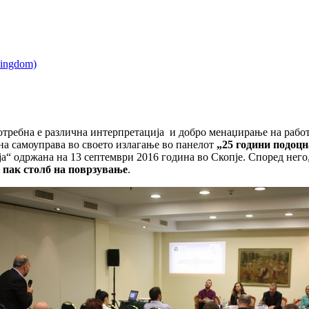
Потребна е различна интерпретација и добро менаџирање на работ
на самоуправа во своето излагање во панелот
„25 години подоцн
а“ одржана на 13 септември 2016 година во Скопје. Според него
и пак столб на поврзување
.