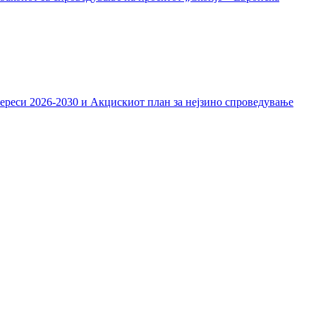
тереси 2026-2030 и Акцискиот план за нејзино спроведување