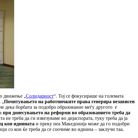
то движење „
Солидарност
“. Тој се фокусираше на големата
 „
Почитувањето на работничките права генерира независен
че дека борбата за подобро образование меѓу другото е
а
при донесувањето на реформи во образованието
треба да
не треба да ги извезуваме во дијаспората, туку треба да ја
ец кон иднината
и преку неа Македонија може да го подобри
и со кои ќе треба да се соочиме во иднина – заклучи таа.