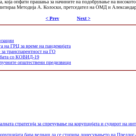
, која опфати прашања за начините на подобрување на високото
илитираа Методија А. Колоски, претседател на ОМД и Алексан
< Prev
Next >
низации
а на ГРЦ за време на пандемијата
е за транспарентност на ГО
орбата со КОВИД-19
 клучните општествени предизвици
лната стратегија за спречување на корупцијата и судирот на ин
орупцијата бара веднаш да се стопира донесувањето на Предлог-