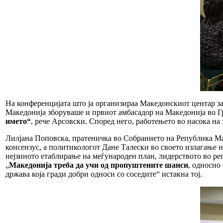
На конференцијата што ја организираа Македонскиот центар 
Македонија зборуваше и првиот амбасадор на Македонија во 
името“
, рече Арсовски. Според него, работењето во насока н
Лилјана Поповска, пратеничка во Собранието на Република Мак
консензус, а политикологот Дане Талески во своето излагање 
нејзиното етаблирање на меѓународен план, лидерството во рег
„
Македонија треба да учи од пропуштените шанси
, односно
држава која гради добри односи со соседите“ истакна тој.