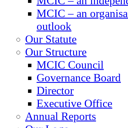
MCIC – an independe
MCIC – an organisat
outlook
Our Statute
Our Structure
MCIC Council
Governance Board
Director
Executive Office
Annual Reports