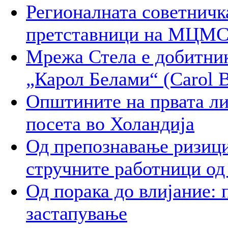
Регионалната советничк
претставници на МЦМС 
Мрежа Стела е добитник
„Карол Белами“ (Carol B
Општините на првата ли
посета во Холандија
Од препознавање ризици
стручните работници од
Од порака до влијание: 
застапување