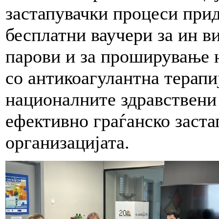
застапувачки процеси при
бесплатни ваучери за ин в
парови и за проширување н
со антикоагулантна терапи
националните здравствени
ефективно граѓанско заста
организацијата.