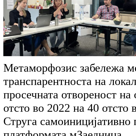
Метаморфозис забележа ме
транспарентноста на локал
просечната отвореност на
отсто во 2022 на 40 отсто 
Струга самоиницијативно 
платформата мЗаедница.