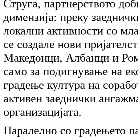
Струга, партнерството до
димензија: преку заедничк
локални активности со мла
се создале нови пријателс
Македонци, Албанци и Ром
само за подигнување на еко
градење култура на сорабо
активен заеднички ангажма
организацијата.
Паралелно со градењето п