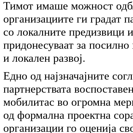
Тимот имаше можност одб
организациите ги градат па
со локалните предизвици и
придонесуваат за посилно
и локален развој.
Едно од најзначајните сог
партнерствата воспоставе
мобилитас во огромна мер
од формална проектна сора
организации го оценија св