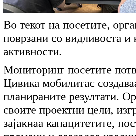
Во текот на посетите, орг
поврзани со видливоста и 
активности.
Мониторинг посетите потв
Цивика мобилитас создава
планираните резултати. Ор
своите проектни цели, изг
зајакнаа капацитетите, по