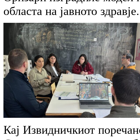
областа на јавното здравје.
Кај Извидничкиот поречанс