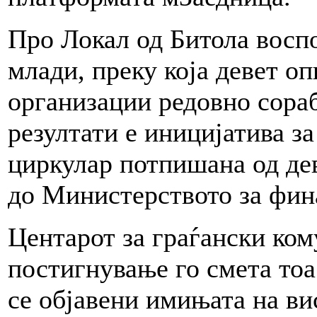
Про Локал од Битола восп
млади, преку која девет о
организации редовно сораб
резултати е иницијатива з
циркулар потпишана од де
до Министерството за фин
Центарот за граѓански ком
постигнување го смета тоа 
се објавени имињата на ви