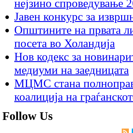
нејзино спроведување 
Јавен конкурс за изврш
Општините на првата ли
посета во Холандија
Нов кодекс за новинарит
медиуми на заедницата
МЦМС стана полноправн
коалиција на граѓанск
Follow Us