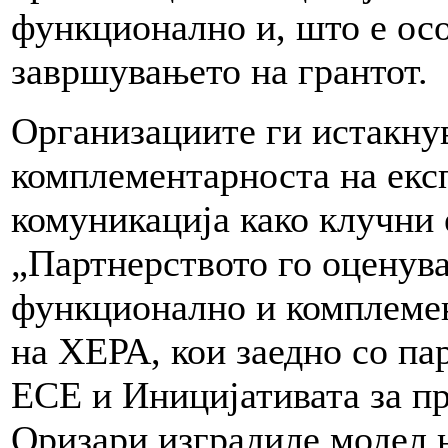
функционално и, што е ос
завршувањето на грантот.
Организациите ги истакнув
комплементарноста на екс
комуникација како клучни 
„Партнерството го оценув
функционално и комплемен
на ХЕРА, кои заедно со па
ЕСЕ и Иницијативата за п
Оризари изградиле модел 