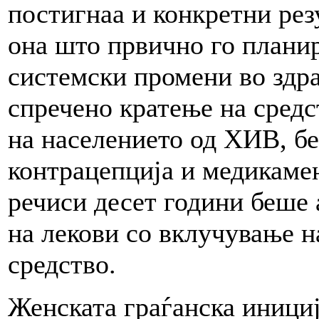
постигнаа и конкретни рез
она што првично го плани
системски промени во здр
спречено кратење на средс
на населението од ХИВ, бе
контрацепција и медикамен
речиси десет години беше
на лекови со вклучување 
средство.
Женската граѓанска инициј