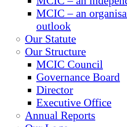
MCIC – an independe
MCIC – an organisat
outlook
Our Statute
Our Structure
MCIC Council
Governance Board
Director
Executive Office
Annual Reports