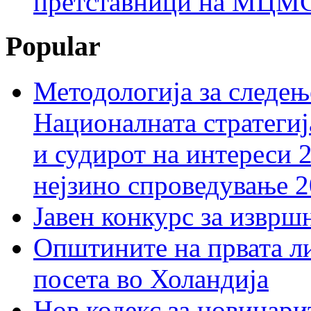
претставници на МЦМС 
Popular
Методологија за следењ
Националната стратегиј
и судирот на интереси 
нејзино спроведување 
Јавен конкурс за изврш
Општините на првата ли
посета во Холандија
Нов кодекс за новинарит