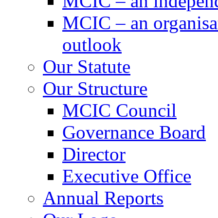
MCIC – an independe
MCIC – an organisat
outlook
Our Statute
Our Structure
MCIC Council
Governance Board
Director
Executive Office
Annual Reports