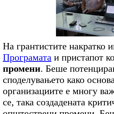
На грантистите накратко 
Програмата
и пристапот ко
промени
. Беше потенцира
споделувањето како основа
организациите е многу ва
се, така создадената крити
општествени промени. Беш