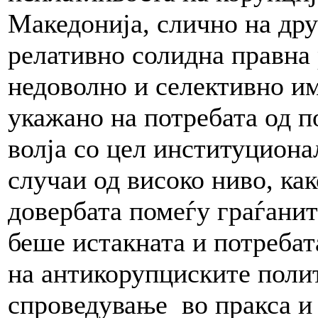
Македонија, слично на дру
релативно солидна правна 
недоволно и селективно и
укажано на потребата од 
волја со цел институцион
случаи од високо ниво, как
довербата помеѓу граѓанит
беше истакната и потреба
на антикорупциските поли
спроведување во пракса и