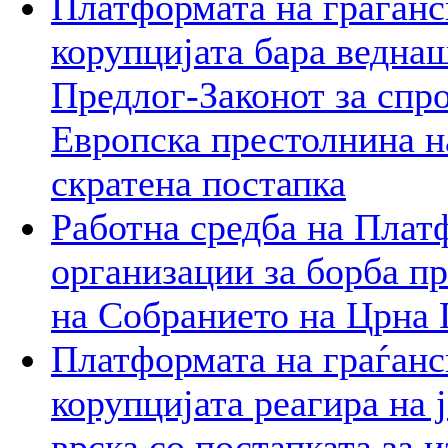
Платформата на граѓанс
корупцијата бара веднаш
Предлог-Законот за спр
Европска престолнина на
скратена постапка
Работна средба на Плат
организации за борба пр
на Собранието на Црна 
Платформата на граѓанс
корупцијата реагира на 
врска со постапката за 