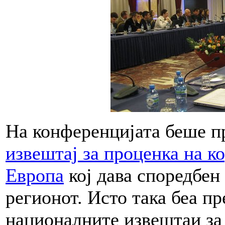
На конференцијата беше 
извештај за проценка на к
Европа
кој дава споредбен 
регионот. Исто така беа п
националните извештаи за 