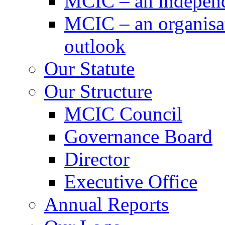
MCIC – an independe
MCIC – an organisat
outlook
Our Statute
Our Structure
MCIC Council
Governance Board
Director
Executive Office
Annual Reports