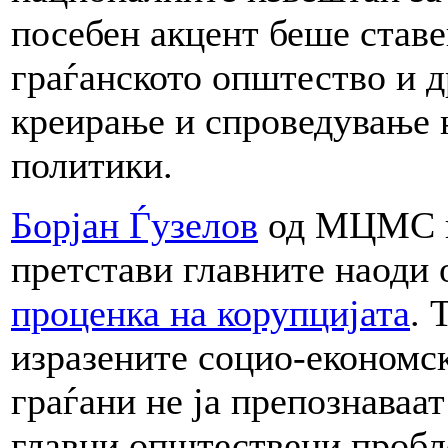
посебен акцент беше ставе
граѓанското општество и 
креирање и спроведување 
политики.
Борјан Ѓузелов
од МЦМС во
претстави главните наоди
проценка на корупцијата
. 
изразените социо-економс
граѓани не ја препознаваат
главни општествени пробл