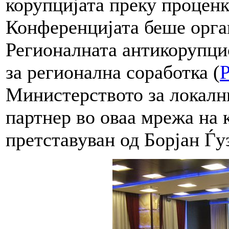
корупцијата преку проценк
Конференцијата беше орга
Регионалната антикорупцис
за регионална соработка (
Министерството за локал
партнер во оваа мрежа на
претставуван од Борјан Ѓу