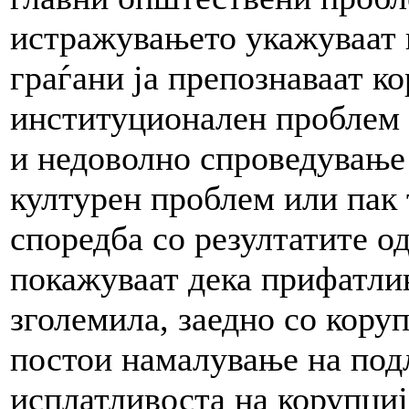
истражувањето укажуваат 
граѓани ја препознаваат ко
институционален проблем 
и недоволно спроведување 
културен проблем или пак
споредба со резултатите о
покажуваат дека прифатлив
зголемила, заедно со кору
постои намалување на под
исплатливоста на корупциј