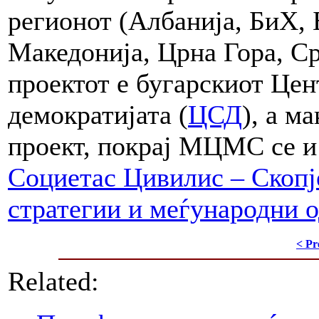
регионот (Албанија, БиХ, 
Македонија, Црна Гора, Ср
проектот е бугарскиот Цен
демократијата (
ЦСД
), а м
проект, покрај МЦМС се 
Социетас Цивилис – Скопј
стратегии и меѓународни 
< Pr
Related: