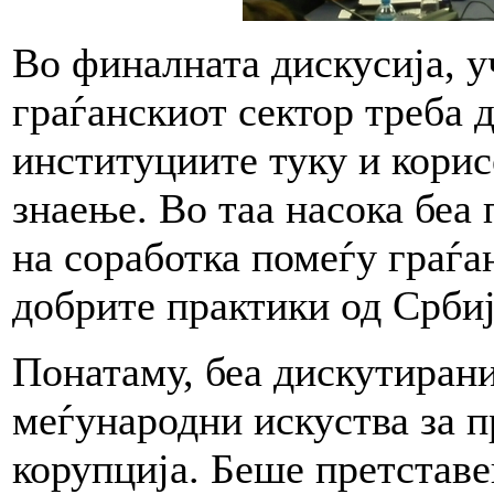
Во финалната дискусија, у
граѓанскиот сектор треба д
институциите туку и корис
знаење. Во таа насока беа
на соработка помеѓу граѓа
добрите практики од Србиј
Понатаму, беа дискутирани
меѓународни искуства за п
корупција. Беше претставе