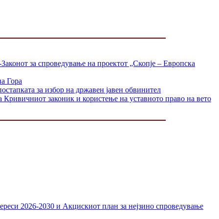
-Законот за спроведување на проектот „Скопје – Европска
на Гора
постапката за избор на државен јавен обвинител
а Кривичниот законик и користење на уставното право на вето
тереси 2026-2030 и Акцискиот план за нејзино спроведување