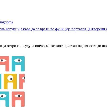
тив корупција бара да се врати во функција порталот „Отворени
ија остро го осудува оневозможениот пристап на јавноста до ин