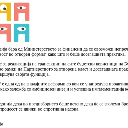
ција бара од Министерството за финансии да се овозможи непре
ост во отворен формат, како што и беше досегашната практика.
е за реализација на трансакции на сите буџетски корисници на Б
о рамки на Партнерството за отворена власт и досегашната пракс
звршува својата функција.
е една од најзначајните реформи со кои се унапредува проактив
а како заложба со амбициозен дизајн и успешна имплементација
онија дека во предизборието беше ветено дека ќе се зголеми бр
процесот се движи во спротивна насока.
ја