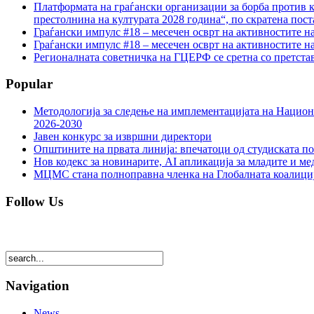
Платформата на граѓански организации за борба против к
престолнина на културата 2028 година“, по скратена пост
Граѓански импулс #18 – месечен осврт на активностите н
Граѓански импулс #18 – месечен осврт на активностите н
Регионалната советничка на ГЦЕРФ се сретна со претс
Popular
Методологија за следење на имплементацијата на Национа
2026-2030
Јавен конкурс за извршни директори
Општините на првата линија: впечатоци од студиската по
Нов кодекс за новинарите, AI апликација за младите и м
МЦМС стана полноправна членка на Глобалната коалици
Follow Us
Navigation
News