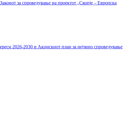
Законот за спроведување на проектот „Скопје – Европска
тереси 2026-2030 и Акцискиот план за нејзино спроведување