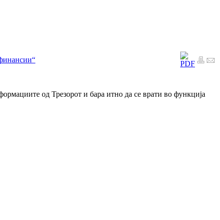
 финансии“
формациите од Трезорот и бара итно да се врати во функција