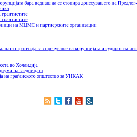
орупцијата бара веднаш да се стопира донесувањето на Предлог-
апка
а грантистите
а грантистите
тавници на МЦМС и партнерските организации
лната стратегија за спречување на корупцијата и судирот на ин
сета во Холандија
едиуми на заедницата
ја на граѓанското општество за УНКАК