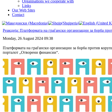
Organisations we cooperate with
Links
Our Web Sites
Contact
Реакција: Платформата на граѓански организации за борба про
Monday, 26 August 2024 09:38
Платформата на граѓански организации за борба против корупц
порталот „Отворени финансии“.