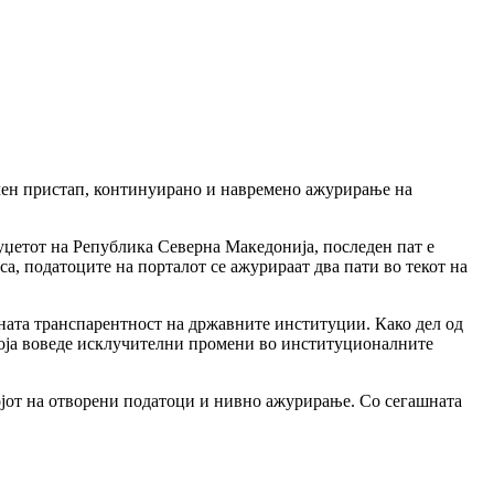
чен пристап, континуирано и навремено ажурирање на
уџетот на Република Северна Македонија, последен пат е
а, податоците на порталот се ажурираат два пати во текот на
ната транспарентност на државните институции. Како дел од
 која воведе исклучителни промени во институционалните
ојот на отворени податоци и нивно ажурирање. Со сегашната