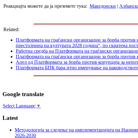
Реакциајта можете да ја преземете тука:
Македонски
|
Албанск
Related:
Платформата на граѓански организации за борба против 
престолнина на културата 2028 година“, по скратена пос
Работна средба на Платформата на граѓански организаци
Платформата на граѓански организации за борба против к
Апел од Платформата за борба против корупција за непо
Платформата БПК бара итно именување на раководство
Google translate
Select Language
▼
Latest
Методологија за следење на имплементацијата на Национа
2026-2030