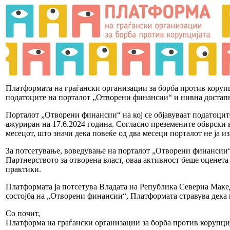
Платформата на граѓански организации за борба против коруп
податоците на порталот „Отворени финансии“ и нивна достапн
Порталот „Отворени финансии“ на кој се објавуваат податоцит
ажуриран на 17.6.2024 година. Согласно преземените обврски в
месецот, што значи дека повеќе од два месеци порталот не ја и
За потсетување, воведување на порталот „Отворени финансии“ 
Партнерството за отворена власт, оваа активност беше оценет
практики.
Платформата ја потсетува Владата на Република Северна Макед
состојба на „Отворени финансии“, Платформата стравува дека 
Со почит,
Платформа на граѓански организации за борба против корупци