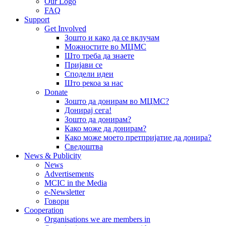
Our Logo
FAQ
Support
Get Involved
Зошто и како да се вклучам
Можностите во МЦМС
Што треба да знаете
Пријави се
Сподели идеи
Што рекоа за нас
Donate
Зошто да донирам во МЦМС?
Донирај сега!
Зошто да донирам?
Како може да донирам?
Како може моето претпријатие да донира?
Сведоштва
News & Publicity
News
Advertisements
MCIC in the Media
e-Newsletter
Говори
Cooperation
Organisations we are members in