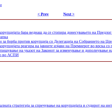
и
< Prev
Next >
корупцијата бара веднаш да се стопира донесувањето на Предлог
тапка
и за борба против корупција со Делегација на Собранието на Цр
орупцијата реагира на јавните изјави на Премиерот во врска со 
тпишување на указот на Законот за изменување и дополнување н
то во АСПИ
лната стратегија за спречување на корупцијата и судирот на ин