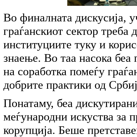
Во финалната дискусија, у
граѓанскиот сектор треба д
институциите туку и корис
знаење. Во таа насока беа
на соработка помеѓу граѓа
добрите практики од Србиј
Понатаму, беа дискутирани
меѓународни искуства за п
корупција. Беше претставе