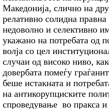
Македонија, слично на дру
релативно солидна правна 
недоволно и селективно и
укажано на потребата од 
волја со цел институцион
случаи од високо ниво, как
довербата помеѓу граѓанит
беше истакната и потреба
на антикорупциските поли
спроведување во пракса и