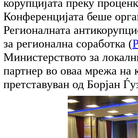
корупцијата преку проценк
Конференцијата беше орга
Регионалната антикорупцис
за регионална соработка (
Министерството за локал
партнер во оваа мрежа на
претставуван од Борјан Ѓу