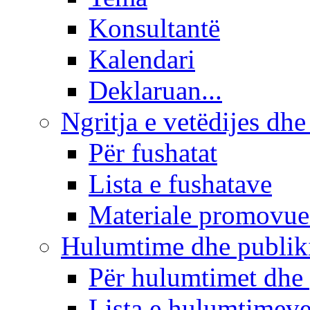
Konsultantë
Kalendari
Deklaruan...
Ngritja e vetëdijes dhe
Për fushatat
Lista e fushatave
Materiale promovue
Hulumtime dhe publi
Për hulumtimet dhe
Lista e hulumtimev