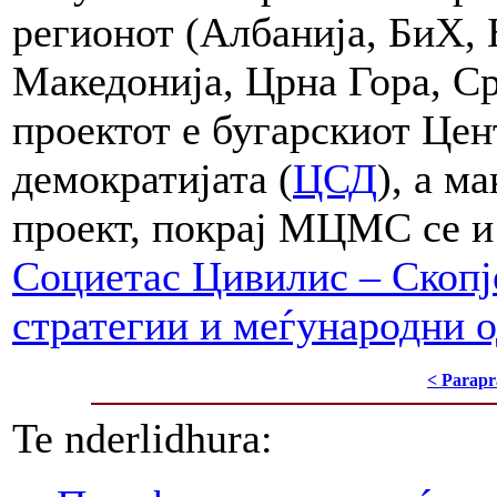
регионот (Албанија, БиХ, 
Македонија, Црна Гора, Ср
проектот е бугарскиот Цен
демократијата (
ЦСД
), а м
проект, покрај МЦМС се 
Социетас Цивилис – Скопј
стратегии и меѓународни 
< Parapr
Te nderlidhura: