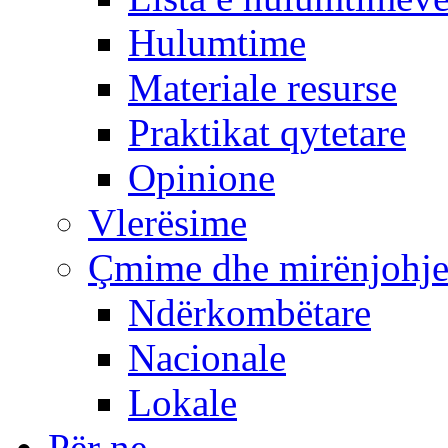
Hulumtime
Materiale resurse
Praktikat qytetare
Opinione
Vlerësime
Çmime dhe mirënjohj
Ndërkombëtare
Nacionale
Lokale
Për ne