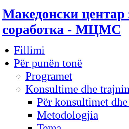
Македонски центар 
соработка - МЦМС
Fillimi
Për punën tonë
Programet
Konsultime dhe trajni
Për konsultimet dhe
Metodologjia
Tema