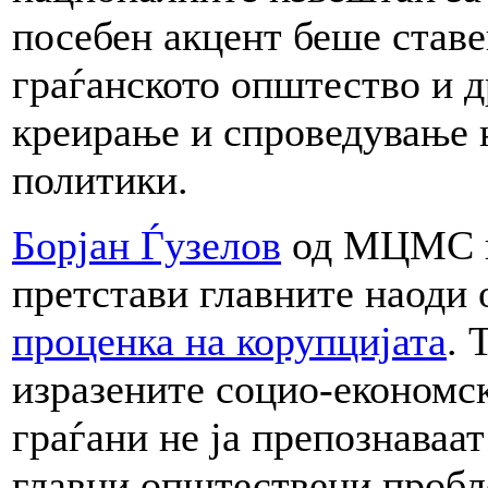
посебен акцент беше ставе
граѓанското општество и 
креирање и спроведување 
политики.
Борјан Ѓузелов
од МЦМС во
претстави главните наоди
проценка на корупцијата
. 
изразените социо-економс
граѓани не ја препознаваат
главни општествени пробл