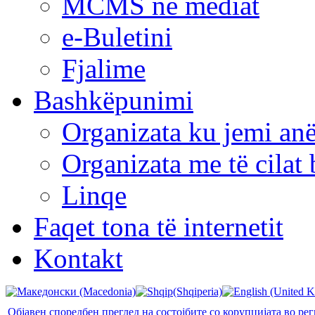
MCMS në mediat
e-Buletini
Fjalime
Bashkëpunimi
Organizata ku jemi anë
Organizata me të cila
Linqe
Faqet tona të internetit
Kontakt
Објавен споредбен преглед на состојбите со корупцијата во ре