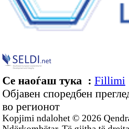
Се наоѓаш тука :
Fillimi
Објавен споредбен преглед
во регионот
Kopjimi ndalohet © 2026 Qend
Ndërkombëtar. Të gjitha të drejta