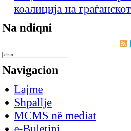
коалиција на граѓанск
Na ndiqni
Navigacion
Lajme
Shpallje
MCMS në mediat
e-Buletini