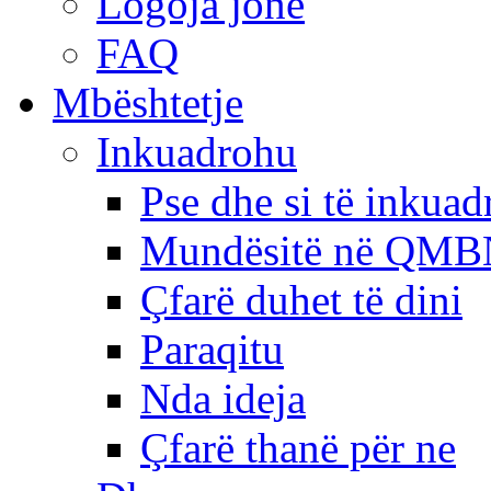
Logoja jonë
FAQ
Mbështetje
Inkuadrohu
Pse dhe si të inkua
Mundësitë në QMB
Çfarë duhet të dini
Paraqitu
Nda ideja
Çfarë thanë për ne