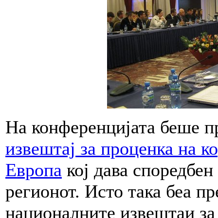
На конференцијата беше 
извештај за проценка на к
Европа
кој дава споредбен 
регионот. Исто така беа п
националните извештаи за 