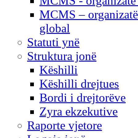
MCMS - organizatë e
MCMS – organizatë 
global
Statuti ynë
Struktura jonë
Këshilli
Këshilli drejtues
Bordi i drejtorëve
Zyra ekzekutive
Raporte vjetore