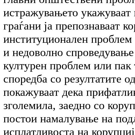
истражувањето укажуваат 
граѓани ја препознаваат ко
институционален проблем 
и недоволно спроведување 
културен проблем или пак
споредба со резултатите о
покажуваат дека прифатлив
зголемила, заедно со кору
постои намалување на под
исплатливоста на корупциј