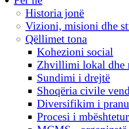
Historia jonë
Vizioni, misioni dhe st
Qëllimet tona
Kohezioni social
Zhvillimi lokal dhe 
Sundimi i drejtë
Shoqëria civile ven
Diversifikim i pranu
Procesi i mbështetur