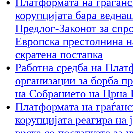
Платформата на граѓанс
корупцијата бара веднаш
Предлог-Законот за спр
Европска престолнина на
скратена постапка
Работна средба на Плат
организации за борба пр
на Собранието на Црна 
Платформата на граѓанс
корупцијата реагира на 
врска со постапката за 