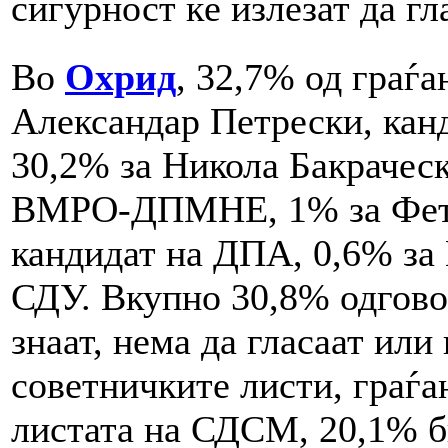
сигурност ќе излезат да гл
Во
Охрид
, 32,7% од граѓа
Александар Петрески, ка
30,2% за Никола Бакраческ
ВМРО-ДПМНЕ, 1% за Фет
кандидат на ДПА, 0,6% за
СДУ. Вкупно 30,8% одговор
знаат, нема да гласаат или
советничките листи, граѓа
листата на СДСМ, 20,1% би 