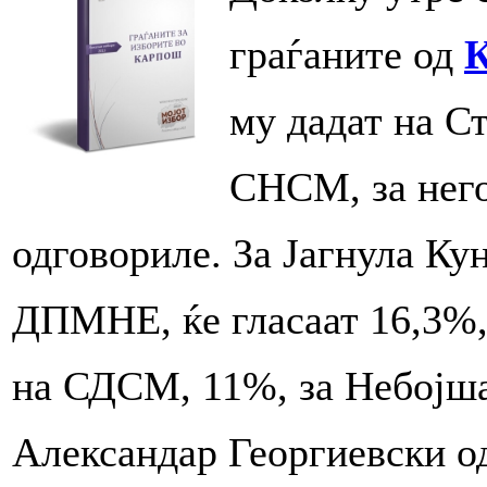
граѓаните од
му дадат на С
СНСМ, за него
одговориле. За Јагнула Ку
ДПМНЕ, ќе гласаат 16,3%,
на СДСМ, 11%, за Небојша
Александар Георгиевски 