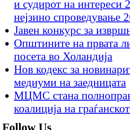
и судирот на интереси 
нејзино спроведување 
Јавен конкурс за изврш
Општините на првата ли
посета во Холандија
Нов кодекс за новинарит
медиуми на заедницата
МЦМС стана полноправн
коалиција на граѓанск
Follow Us