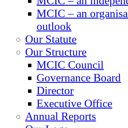
MCIC – an independe
MCIC – an organisat
outlook
Our Statute
Our Structure
MCIC Council
Governance Board
Director
Executive Office
Annual Reports