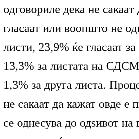
одговориле дека не сакаат 
гласаат или воопшто не од
листи, 23,9% ќе гласаат 
13,3% за листата на СДСМ
1,3% за друга листа. Проц
не сакаат да кажат овде е
се однесува до одѕивот на 