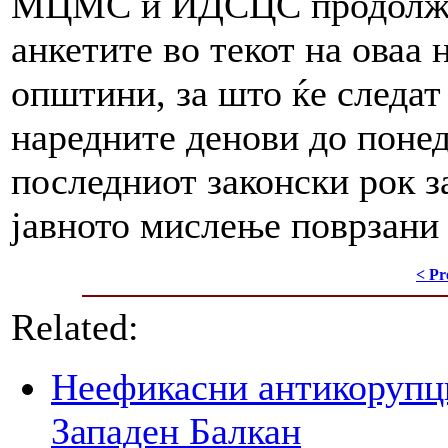
МЦМС и ИДСЦС продолжув
анкетите во текот на оваа 
општини, за што ќе следат
наредните денови до понеде
последниот законски рок з
јавното мислење поврзани 
< Pr
Related:
Неефикасни антикорупци
Западен Балкан