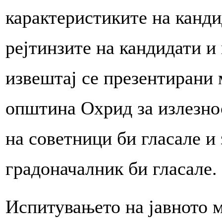
карактеристиките на канди
рејтинзите на кандидати и
извештај се презентирани 
општина Охрид за излезнос
на советници би гласале и 
градоначалник би гласале.
Испитувањето на јавното 