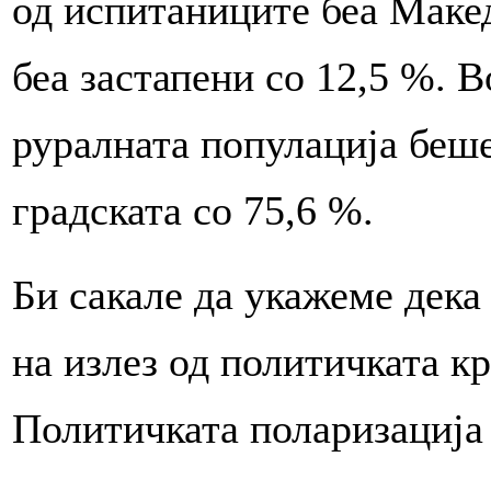
од испитаниците беа Макед
беа застапени со 12,5 %. 
руралната популација беше
градската со 75,6 %.
Би сакале да укажеме дека
на излез од политичката к
Политичката поларизација 