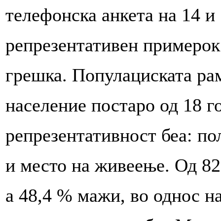
телефонска анкета на 14 и 
репрезентативен примерок
грешка. Популациската ра
население постаро од 18 г
репрезентативност беа: по
и место на живеење. Од 82
а 48,4 % мажи, во однос н