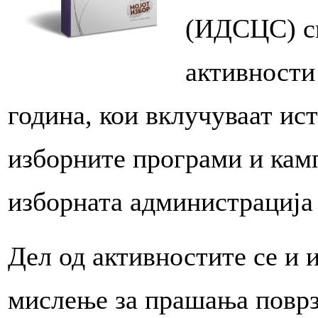
(ИДСЦС) сп
активности
година, кои вклучуваат и
изборните програми и кам
изборната администрација 
Дел од активностите се и 
мислење за прашања поврз