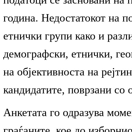
година. Недостатокот на п
етнички групи како и разл
демографски, етнички, гео
на објективноста на рејти
кандидатите, поврзани со 
Анкетата го одразува мом
граѓаните, кое до изборни