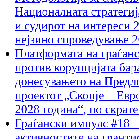
Националната стратегиј
и судирот на интереси 
нејзино спроведување 
Платформата на граѓанс
против корупцијата бар
донесувањето на Предло
проектот „Скопје – Евр
2028 година“, по скрат
Граѓански импулс #18 –
активностите на гранти