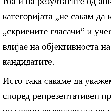
тоа и на резултатите од ан
категоријата „не сакам да
„скриените гласачи“ и уче
влијае на објективноста на
кандидатите.
Исто така сакаме да укаже
според репрезентативен п
податоци се засновани на 