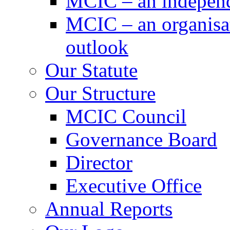
MCIC – an independe
MCIC – an organisat
outlook
Our Statute
Our Structure
MCIC Council
Governance Board
Director
Executive Office
Annual Reports