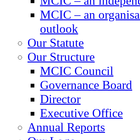
MCIC – an independe
MCIC – an organisat
outlook
Our Statute
Our Structure
MCIC Council
Governance Board
Director
Executive Office
Annual Reports