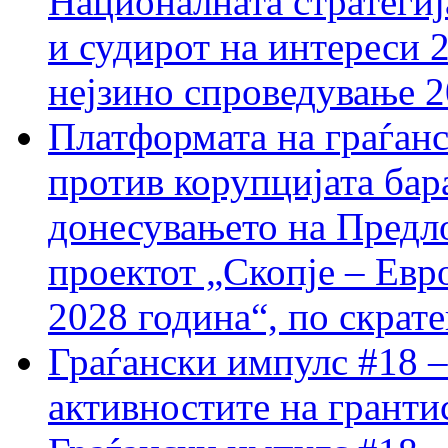
Националната стратегиј
и судирот на интереси 
нејзино спроведување 
Платформата на граѓанс
против корупцијата бар
донесувањето на Предло
проектот „Скопје – Евр
2028 година“, по скрат
Граѓански импулс #18 –
активностите на гранти