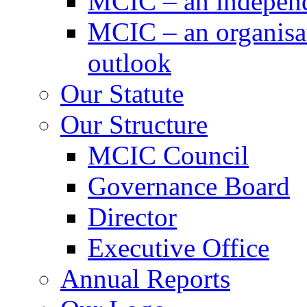
MCIC – an independe
MCIC – an organisat
outlook
Our Statute
Our Structure
MCIC Council
Governance Board
Director
Executive Office
Annual Reports