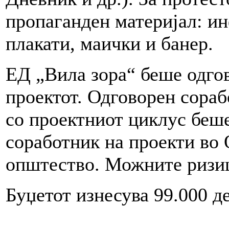
пропаганден материјал: и
плакати, маички и банер.
ЕД „Вила зора“ беше одго
проектот. Одговорен сора
со проектниот циклус беш
соработник на проекти во 
општество. Можните ризиц
Буџетот изнесува 99.000 д