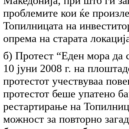
Македонија, при што ги за
проблемите кои ќе произле
Топилницата на инвеститор
опрема на старата локација
б) Протест “Еден мора да 
10 јуни 2008 г. на плошта
протестот учествуваа пове
протестот беше упатено ба
рестартирање на Топилница
можност за повторно зага