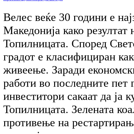
Велес веќе 30 години е на
Македонија како резултат 
Топилницата. Според Светс
градот е класифициран как
живеење. Заради економск
работи во последните пет 
инвеститори сакаат да ја к
Топилницата. Зелената коа
противење на рестартирање