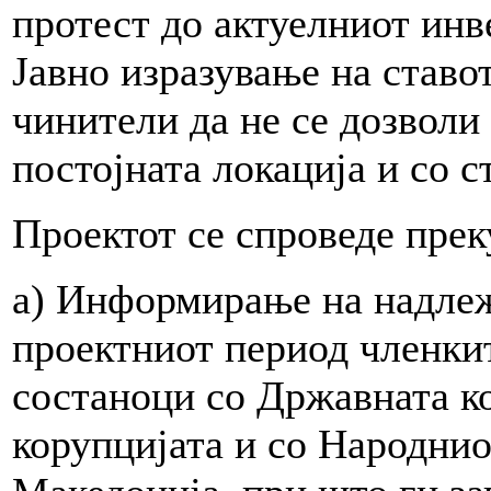
протест до актуелниот инв
Јавно изразување на ставо
чинители да не се дозволи
постојната локација и со с
Проектот се спроведе прек
а) Информирање на надле
проектниот период членкит
состаноци со Државната ко
корупцијата и со Народни