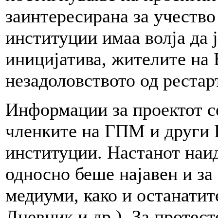
заинтересирана за учество
институции имаа волја да 
иницијатива, жителите на 
незадоловството од реста
Информации за проектот се
членките на ГПМ и други Г
институции. Настанот наид
односно беше најавен и за
медиуми, како и останатит
Дневник и др.). За протес