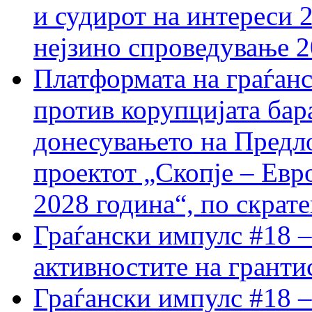
и судирот на интереси 
нејзино спроведување 
Платформата на граѓанс
против корупцијата бар
донесувањето на Предло
проектот „Скопје – Евр
2028 година“, по скрат
Граѓански импулс #18 –
активностите на гранти
Граѓански импулс #18 –