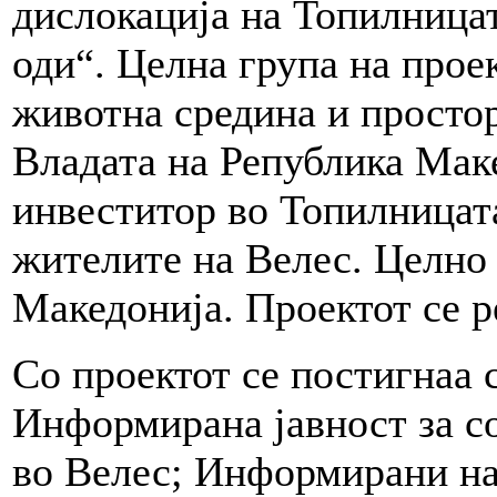
дислокација на Топилницат
оди“. Целна група на прое
животна средина и прост
Владата на Република Мак
инвеститор во Топилницат
жителите на Велес. Целно
Македонија. Проектот се р
Со проектот се постигнаа 
Информирана јавност за со
во Велес; Информирани н