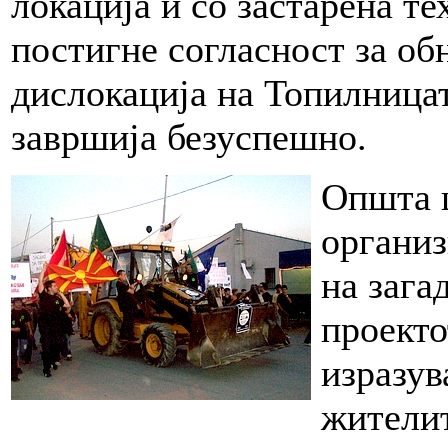
локација и со застарена те
постигне согласност за об
дислокација на Топилница
завршија безуспешно.
Општа ц
органи
на зага
проекто
изразув
жителит