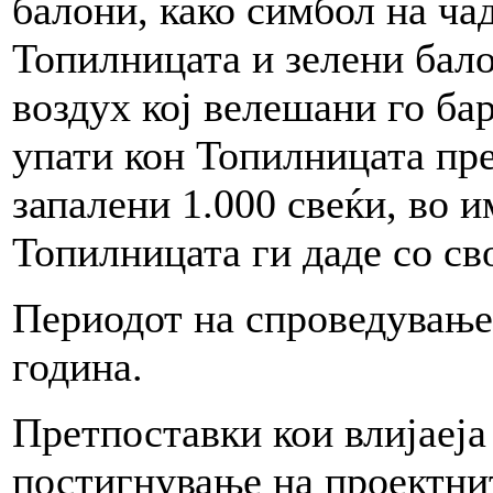
балони, како симбол на чад
Топилницата и зелени бало
воздух кој велешани го ба
упати кон Топилницата пре
запалени 1.000 свеќи, во 
Топилницата ги даде со с
Периодот на спроведување 
година.
Претпоставки кои влијаеја
постигнување на проектнит