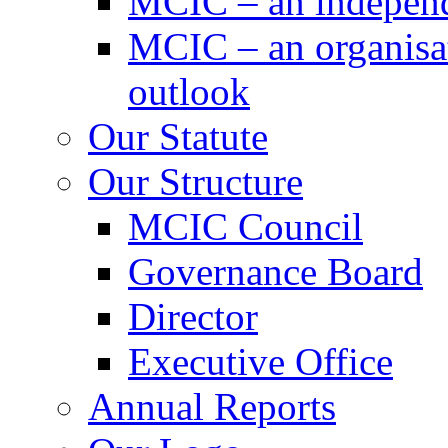
MCIC – an independe
MCIC – an organisat
outlook
Our Statute
Our Structure
MCIC Council
Governance Board
Director
Executive Office
Annual Reports