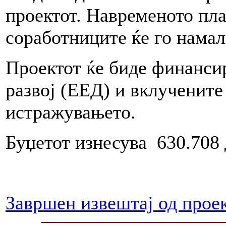
проектот. Навременото пл
соработниците ќе го намал
Проектот ќе биде финанси
развој (ЕЕД) и вклучените
истражувањето.
Буџетот изнесува 630.708 
Завршен извештај од прое