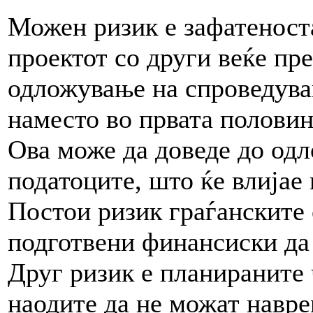
Можен ризик е зафатеност
проектот со други веќе пр
одложување на спроведувањ
наместо во првата половина
Ова може да доведе до одл
податоците, што ќе влијае
Постои ризик граѓанските 
подготвени финансиски да
Друг ризик е планираните 
наодите да не можат навре