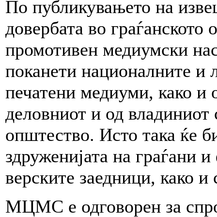
По публикувањето на изве
довербата во граѓанското 
промотивен медиумски нас
поканети националните и 
печатени медиуми, како и 
деловниот и од владиниот 
општество. Исто така ќе б
здруженијата на граѓани и
верските заедници, како и
МЦМС е одговорен за спро