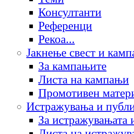
Консултанти
Референци
Рекоа...
Јакнење свест и кам
За кампањите
Листа на кампањи
Промотивен матер
Истражувања и публ
За истражувањата 
Листа на истражув