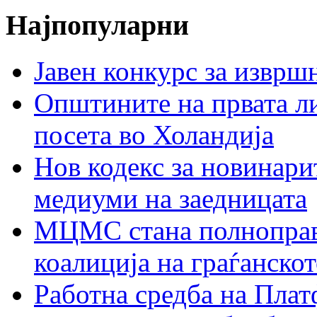
Најпопуларни
Јавен конкурс за изврш
Општините на првата ли
посета во Холандија
Нов кодекс за новинарит
медиуми на заедницата
МЦМС стана полноправн
коалиција на граѓанск
Работна средба на Плат