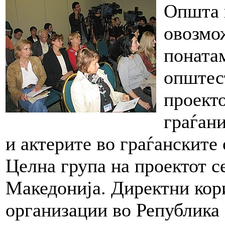
Општа ц
овозмо
понатам
општес
проекто
граѓани
и актерите во граѓанските
Целна група на проектот с
Македонија. Директни кор
организации во Република 