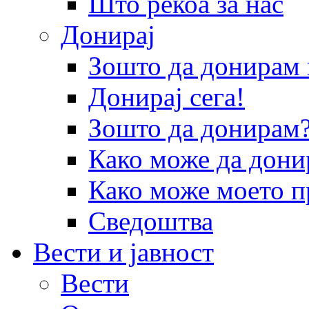
Што рекоа за нас
Донирај
Зошто да донира
Донирај сега!
Зошто да донирам
Како може да дони
Како може моето п
Сведоштва
Вести и јавност
Вести