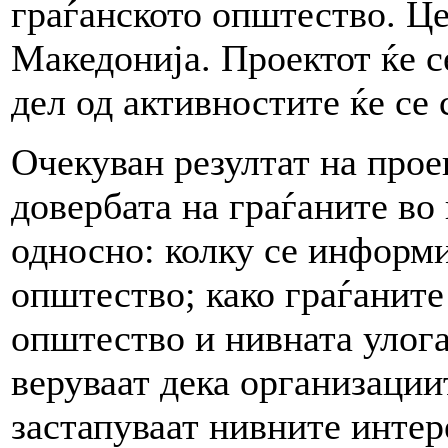
граѓанското општество. Це
Македонија. Проектот ќе с
дел од активностите ќе се 
Очекуван резултат на прое
довербата на граѓаните во
односно: колку се информи
општество; како граѓаните
општество и нивната улога
веруваат дека организации
застапуваат нивните интер