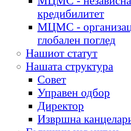
МЦМС - независна 
кредибилитет
МЦМС - организаци
глобален поглед
Нашиот статут
Нашата структура
Совет
Управен одбор
Директор
Извршна канцелар