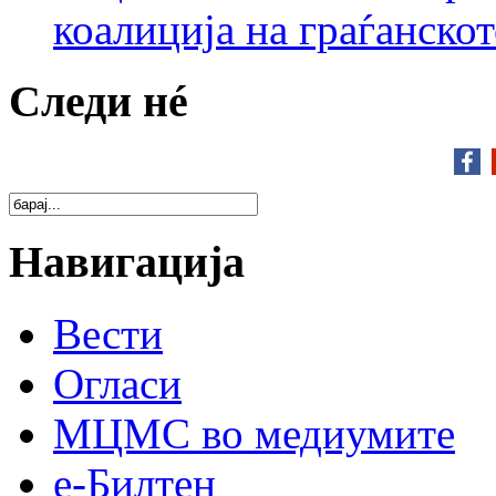
коалиција на граѓанск
Следи нé
Навигација
Вести
Огласи
МЦМС во медиумите
е-Билтен