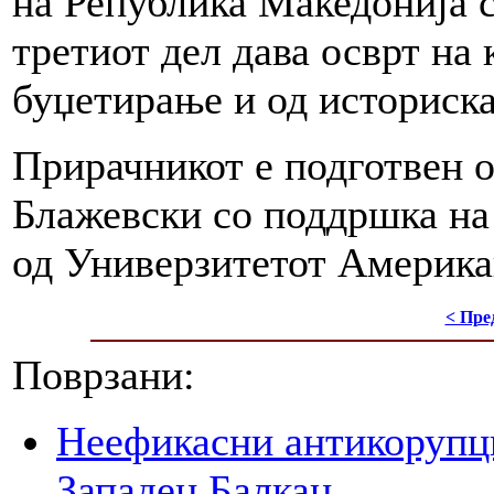
на Република Македонија с
третиот дел дава осврт на
буџетирање и од историска
Прирачникот е подготвен 
Блажевски со поддршка на
од Универзитетот Америка
< Пре
Поврзани:
Неефикасни антикорупци
Западен Балкан