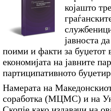
којашто тр
граѓанскит
службеници
јавноста да
поими и факти за буџетот 
економијата на јавните пар
партиципативното буџетир
Намерата на Македонскиот
соработка (МЦМС) и на У
Скопје како издавачи на ов