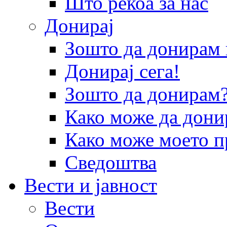
Што рекоа за нас
Донирај
Зошто да донира
Донирај сега!
Зошто да донирам
Како може да дони
Како може моето п
Сведоштва
Вести и јавност
Вести