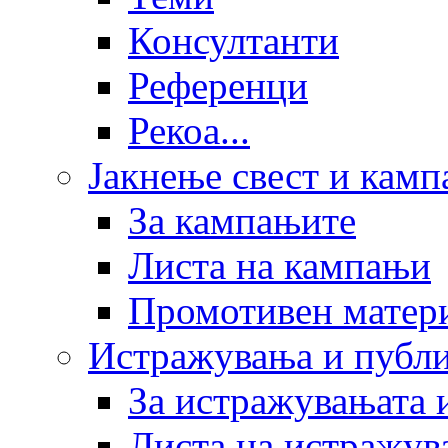
Консултанти
Референци
Рекоа...
Јакнење свест и кам
За кампањите
Листа на кампањи
Промотивен матер
Истражувања и публ
За истражувањата 
Листа на истражув