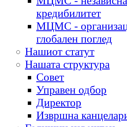
МЦМС - независна 
кредибилитет
МЦМС - организаци
глобален поглед
Нашиот статут
Нашата структура
Совет
Управен одбор
Директор
Извршна канцелар