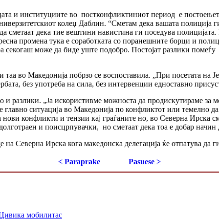
цата и институциите во постконфликтиниот период е постоењето
верзитетскиот колеџ Даблин. “Сметам дека вашата полиција ги 
 да сметаат дека тие вештини навистина ги поседува полицијата
есна промена тука е соработката со поранешните борци и полици
а секогаш може да биде уште подобро. Постојат разлики помеѓу н
и таа во Македонија побрзо се воспоставила. „При посетата на Ј
бата, без употреба на сила, без интервенции едноставно присуст
о и разлики. „Ја искористивме можноста да продискутираме за м
о е главно ситуација во Македонија по конфликтот или темелно да
ва нови конфликти и тензии кај граѓаните но, во Северна Ирска с
олготраен и поисцрпувачки, но сметаат дека тоа е добар начин 
 на Северна Ирска кога македонска делегација ќе отпатува да 
< Paraprake
Pasuese >
 Цивика мобилитас