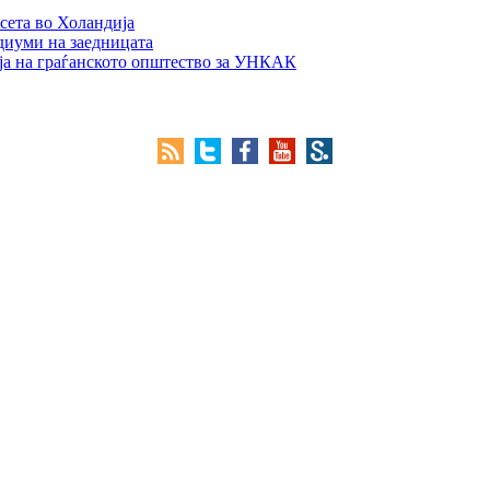
сета во Холандија
едиуми на заедницата
ја на граѓанското општество за УНКАК