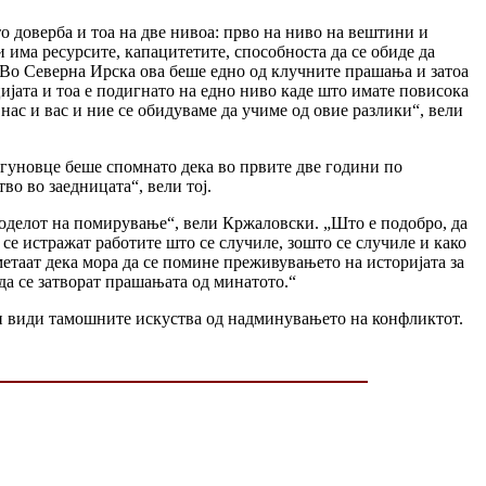
 доверба и тоа на две нивоа: прво на ниво на вештини и
има ресурсите, капацитетите, способноста да се обиде да
. Во Северна Ирска ова беше едно од клучните прашања и затоа
јата и тоа е подигнато на едно ниво каде што имате повисока
ас и вас и ние се обидуваме да учиме од овие разлики“, вели
егуновце беше спомнато дека во првите две години по
во во заедницата“, вели тој.
оделот на помирување“, вели Кржаловски. „Што е подобро, да
 се истражат работите што се случиле, зошто се случиле и како
метаат дека мора да се помине преживувањето на историјата за
да се затворат прашањата од минатото.“
ги види тамошните искуства од надминувањето на конфликтот.