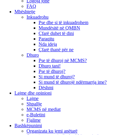
Logoja jonë
FAQ
Mbështetje
Inkuadrohu
Pse dhe si të inkuadrohem
Mundësitë në QMBN
Çfarë duhet të dini
Paraqitu
Nda ideja
Çfarë thanë për ne
Dhuro
Pse të dhuroj në MCMS?
Dhuro tani!
Pse të dhuroj?
Si mund të dhuroj?
Si mund të dhurojë ndërmarrja ime?
Dëshmi
Lajme dhe opinioni
Lajme
Shpallje
MCMS në mediat
e-Buletini
Fjalime
Bashkëpunimi
Organizata ku jemi anëtarë