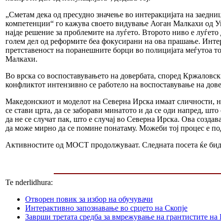
„Сметам дека од пресудно значење во интеракцијата на заедни
компетенции“ го кажува своето видување Аоган Малкахи од Уни
најде решение за проблемите на луѓето. Второто ниво е луѓето
голем дел од реформите беа фокусирани на ова прашање. Интер
претставеност на поранешните борци во полицијата меѓутоа то
Малкахи.
Во врска со воспоставувањето на довербата, според Кржаловск
конфликтот интензивно се работело на воспоставување на довер
Македонскиот и моделот на Северна Ирска имаат сличности, н
се стави црта, да се заборави минатото и да се оди напред, шт
да не се случат пак, што е случај во Северна Ирска. Ова созда
да може мирно да се помине понатаму. Можеби тој процес е под
Активностите од МОСТ продолжуваат. Следната посета ќе биде
Te nderlidhura:
Отворен повик за избор на обучувачи
Интерактивно запознавање во срцето на Скопје
Заврши третата средба за вмрежување на грантистите на