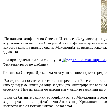
„По нашиот конфликт во Северна Ирска се обидувавме да најде
за условно казнување на Северна Ирска. Сфативме дека ги нем
искуства како на пример ова на Македонија, да видиме како та
додава таа.
Ова прва делегацијата ја сочинуваа
15 претставници на
(Универзитетот во Даблин).
Гостите од Северна Ирска има многу интензивен дневен ред, с
„Во однос на посетите на селата интересна ми беше сличноста 
како да најдеме начин да биде заедницата интегрирана“ вели 
население. Ние изградивме ѕидови меѓу нашите заедници што ви
„Една од битните разлики во конфликтот во Македонија и оној
заедницата кон полицијата“, вели Александар Кржаловски, из
наспроти дел од популацијата“, додава тој.