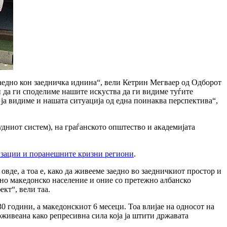
заедно кон заедничка иднина“, вели Кетрин Мегваер од Одборот
и да ги споделиме нашите искуства да ги видиме туѓите
 ја видиме и нашата ситуација од една поинаква перспектива“,
дниот систем), на граѓанското општество и академијата
низации и поранешните кризни региони
.
вде, а тоа е, како да живееме заедно во заедничкиот простор и
жно македонско население и оние со претежно албанско
кт“, вели таа.
 години, а македонскиот 6 месеци. Тоа влијае на односот на
живеана како репресивна сила која ја штити државата