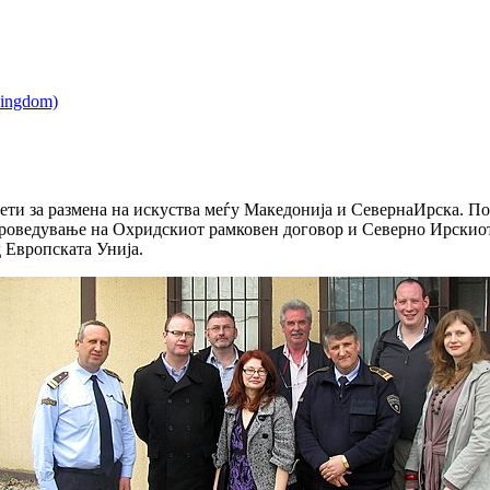
осети за размена на искуства меѓу Македонија и СевернаИрска. П
 спроведување на Охридскиот рамковен договор и Северно Ирски
д Европската Унија.