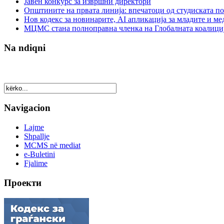
Јавен конкурс за извршни директори
Општините на првата линија: впечатоци од студиската по
Нов кодекс за новинарите, AI апликација за младите и м
МЦМС стана полноправна членка на Глобалната коалици
Na ndiqni
Navigacion
Lajme
Shpallje
MCMS në mediat
e-Buletini
Fjalime
Проекти