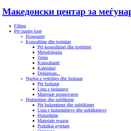
Македонски центар за меѓун
Fillimi
Për punën tonë
Programet
Konsultime dhe trajnime
Për konsultimet dhe trajnimet
Metodologjia
Tema
Konsultantë
Kalendari
Deklaruan...
Ngritja e vetëdijes dhe fushatat
Për fushatat
Lista e fushatave
Materiale promovuese
Hulumtime dhe publikime
Për hulumtimet dhe publikimet
Lista e hulumtimeve dhe publikimeve
Hulumtime
Materiale resurse
Praktikat qytetare