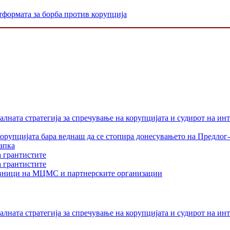
тформата за борба против корупција
лната стратегија за спречување на корупцијата и судирот на ин
орупцијата бара веднаш да се стопира донесувањето на Предлог-
апка
а грантистите
а грантистите
тавници на МЦМС и партнерските организации
лната стратегија за спречување на корупцијата и судирот на ин