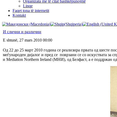
Organizata me të cilat bashkëpunojmë
Linqe
Faqet tona të internetit
Kontakt
И слични и различни
E shtunë, 27 mars 2010 00:00
Од 22 до 25 март 2010 година се реализира првата од шесте п
меѓународен дијалог и пред се поврзани се со искуствата за
и Mediation Northern Ireland (МНИ), од Белфаст, а е поддржан о