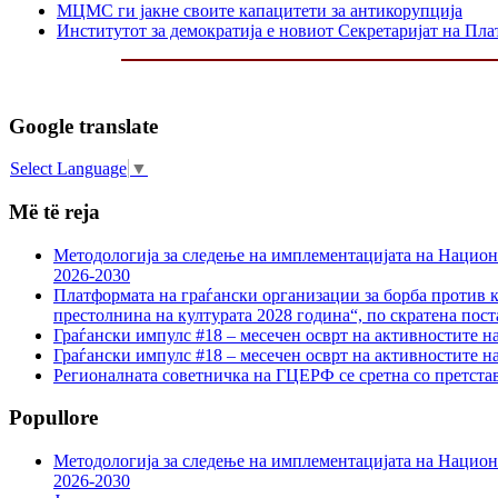
МЦМС ги јакне своите капацитети за антикорупција
Институтот за демократија е новиот Секретаријат на Пла
Google translate
Select Language
▼
Më të reja
Методологија за следење на имплементацијата на Национа
2026-2030
Платформата на граѓански организации за борба против к
престолнина на културата 2028 година“, по скратена пост
Граѓански импулс #18 – месечен осврт на активностите н
Граѓански импулс #18 – месечен осврт на активностите н
Регионалната советничка на ГЦЕРФ се сретна со претс
Popullore
Методологија за следење на имплементацијата на Национа
2026-2030