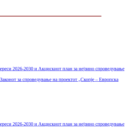
тереси 2026-2030 и Акцискиот план за нејзино спроведување
Законот за спроведување на проектот „Скопје – Европска
тереси 2026-2030 и Акцискиот план за нејзино спроведување