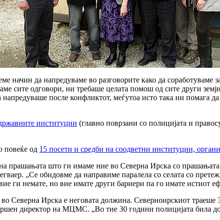
ме начин да напредуваме во разговорите како да соработуваме 
аме сите одговори, ни требаше целата помош од сите други земј
а напредуваше после конфликтот, меѓутоа исто така ни помага да
 државните институции
(главно поврзани со полицијата и правосу
о повеќе од
15 посети и средби на соодветни институции, орга
на прашањата што ги имаме ние во Северна Ирска со прашањата о
Мегваер. „Се обидовме да направиме паралела со селата со прете
е ги немате, но вие имате други бариери па го имате истиот ефе
 во Северна Ирска е неговата должина. Северноирскиот траеше 30
вршен директор на МЦМС. „Во тие 30 години полицијата била до