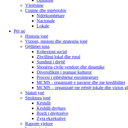
Opinione
Vlerësime
Çmime dhe mirënjohje
Ndërkombëtare
Nacionale
Lokale
Për ne
Historia jonë
Vizioni, misioni dhe strategjia jonë
Qëllimet tona
Kohezioni social
Zhvillimi lokal dhe rural
Sundimi i drejtë
Shoqëria civile vendore dhe dinamike
Diversifikim i pranuar kulturor
Procesi i mbështetur eurointegrues
MCMS - organizatë e pavarur dhe me kredibilitet
MCMS – organizatë me rrënjë lokale dhe vizion g
Statuti ynë
Struktura jonë
Këshilli
Këshilli drejtues
Bordi i drejtorëve
Zyra ekzekutive
Raporte vjetore