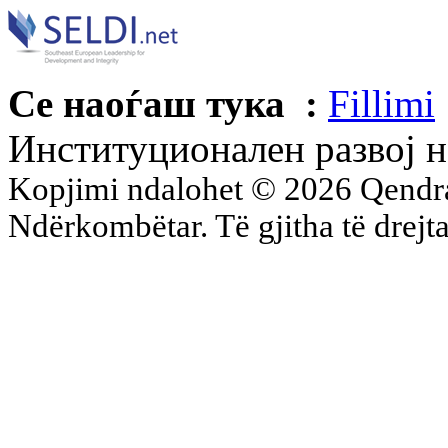
Се наоѓаш тука :
Fillimi
Институционален развој н
Kopjimi ndalohet © 2026 Qend
Ndërkombëtar. Të gjitha të drejta