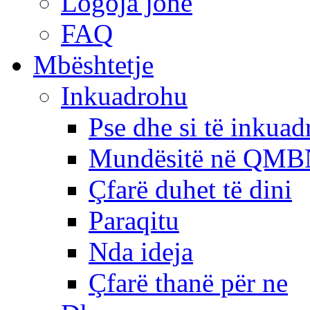
Logoja jonë
FAQ
Mbështetje
Inkuadrohu
Pse dhe si të inkua
Mundësitë në QMB
Çfarë duhet të dini
Paraqitu
Nda ideja
Çfarë thanë për ne