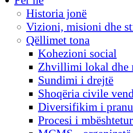
Historia jonë
Vizioni, misioni dhe st
Qëllimet tona
Kohezioni social
Zhvillimi lokal dhe 
Sundimi i drejtë
Shoqëria civile ven
Diversifikim i pranu
Procesi i mbështetur