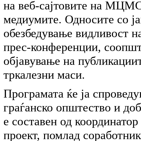
на веб-сајтовите на МЦМС 
медиумите. Односите со ј
обезбедување видливост н
прес-конференции, соопште
објавување на публикациит
тркалезни маси.
Програмата ќе ја спровед
граѓанско општество и до
е составен од координатор
проект, помлад соработник