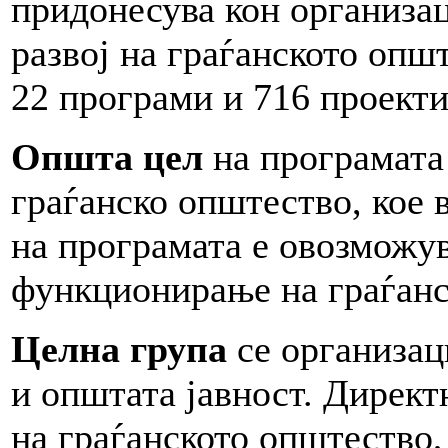
придонесува кон организа
развој на граѓанското опш
22 програми и 716 проекти
Општа цел
на програмата
граѓанско општество, кое 
на програмата е овозможув
функционирање на граѓанс
Целна група
се организац
и општата јавност. Директ
на граѓанското општество,