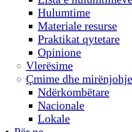
Hulumtime
Materiale resurse
Praktikat qytetare
Opinione
Vlerësime
Çmime dhe mirënjohj
Ndërkombëtare
Nacionale
Lokale
Për ne