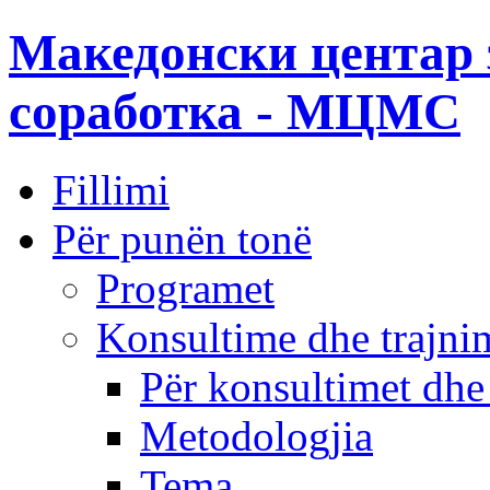
Македонски центар 
соработка - МЦМС
Fillimi
Për punën tonë
Programet
Konsultime dhe trajni
Për konsultimet dhe
Metodologjia
Tema