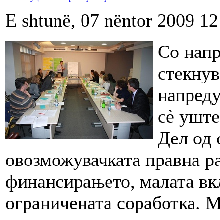
E shtunë, 07 nëntor 2009 12
Со напр
стекнув
напреду
сè уште
Дел од 
овозможувачката правна р
финансирањето, малата вк
ограничената соработка. 