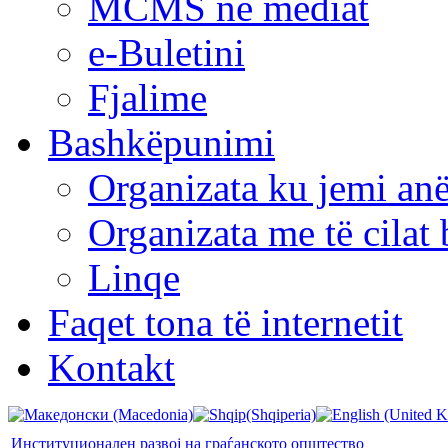
MCMS në mediat
e-Buletini
Fjalime
Bashkëpunimi
Organizata ku jemi anë
Organizata me të cila
Linqe
Faqet tona të internetit
Kontakt
Институционален развој на граѓанското општество