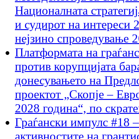
Националната стратегиј
и судирот на интереси 
нејзино спроведување 
Платформата на граѓанс
против корупцијата бар
донесувањето на Предло
проектот „Скопје – Евр
2028 година“, по скрат
Граѓански импулс #18 –
активностите на гранти