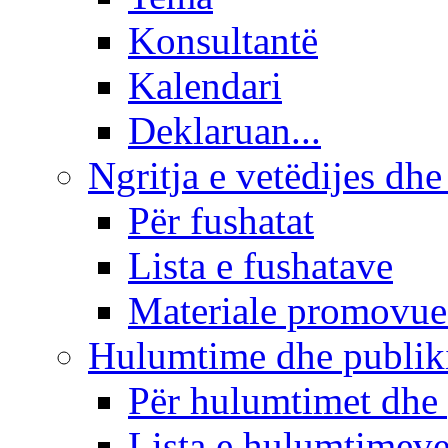
Konsultantë
Kalendari
Deklaruan...
Ngritja e vetëdijes dhe
Për fushatat
Lista e fushatave
Materiale promovue
Hulumtime dhe publi
Për hulumtimet dhe
Lista e hulumtimev