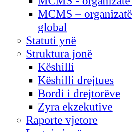
MCMS - organizatë e
MCMS – organizatë 
global
Statuti ynë
Struktura jonë
Këshilli
Këshilli drejtues
Bordi i drejtorëve
Zyra ekzekutive
Raporte vjetore