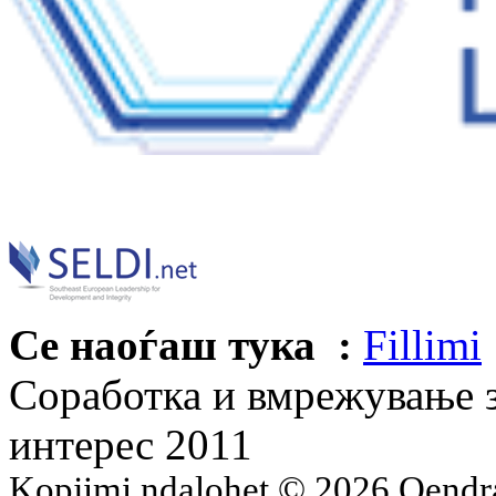
Се наоѓаш тука :
Fillimi
Соработка и вмрежување 
интерес 2011
Kopjimi ndalohet © 2026 Qend