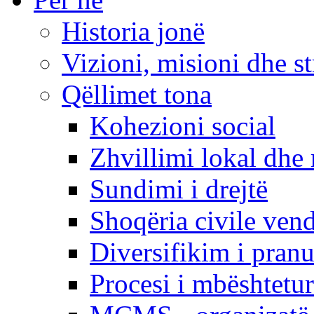
Historia jonë
Vizioni, misioni dhe st
Qëllimet tona
Kohezioni social
Zhvillimi lokal dhe 
Sundimi i drejtë
Shoqëria civile ven
Diversifikim i pranu
Procesi i mbështetur