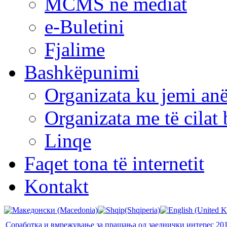
MCMS në mediat
e-Buletini
Fjalime
Bashkëpunimi
Organizata ku jemi anë
Organizata me të cila
Linqe
Faqet tona të internetit
Kontakt
Соработка и вмрежување за прашања од заеднички интерес 20