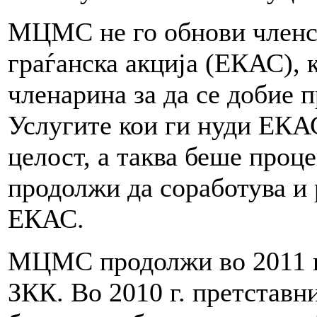
МЦМС не го обнови членст
граѓанска акција (ЕКАС), 
членарина за да се добие 
Услугите кои ги нуди ЕКАС
целост, а таква беше проц
продолжи да соработува и
ЕКАС.
МЦМС продолжи во 2011 г.
ЗКК. Во 2010 г. претстав