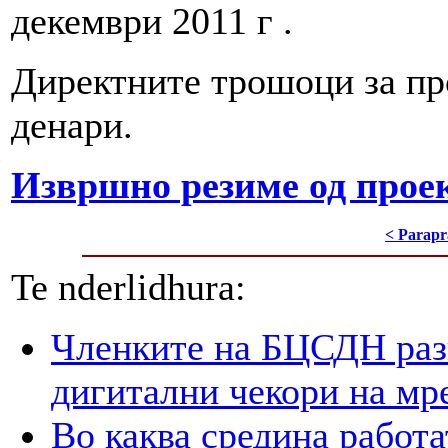
декември 2011 г .
Директните трошоци за про
денари.
Извршно резиме од проек
< Parapr
Te nderlidhura:
Членките на БЦСДН разг
дигитални чекори на мр
Во каква средина работа