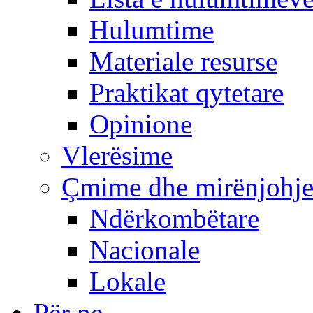
Hulumtime
Materiale resurse
Praktikat qytetare
Opinione
Vlerësime
Çmime dhe mirënjohj
Ndërkombëtare
Nacionale
Lokale
Për ne