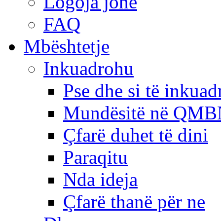
Logoja jonë
FAQ
Mbështetje
Inkuadrohu
Pse dhe si të inkua
Mundësitë në QMB
Çfarë duhet të dini
Paraqitu
Nda ideja
Çfarë thanë për ne