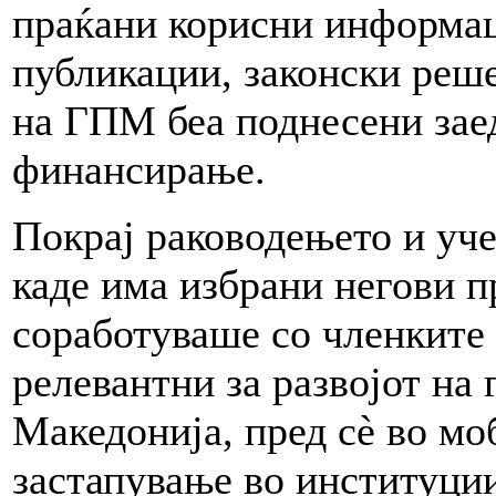
праќани корисни информац
публикации, законски реше
на ГПМ беа поднесени зае
финансирање.
Покрај раководењето и уч
каде има избрани негови
соработуваше со членките
релевантни за развојот на
Македонија, пред сè во м
застапување во институции