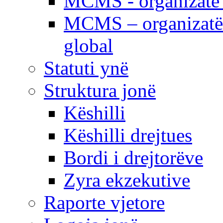
MCMS - organizatë e
MCMS – organizatë 
global
Statuti ynë
Struktura jonë
Këshilli
Këshilli drejtues
Bordi i drejtorëve
Zyra ekzekutive
Raporte vjetore