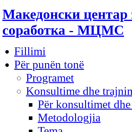
Македонски центар 
соработка - МЦМС
Fillimi
Për punën tonë
Programet
Konsultime dhe trajni
Për konsultimet dhe
Metodologjia
Tema