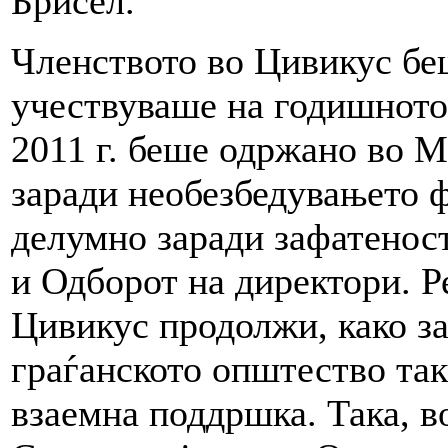
Брисел.
Членството во Цивикус бе
учествуваше на годишното
2011 г. беше одржано во 
заради необезбедувањето ф
делумно заради зафатенос
и Одборот на директори. Р
Цивикус продолжи, како з
граѓанското општество так
взаемна поддршка. Така, в