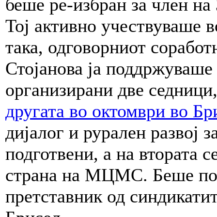
беше ре-избран за член на
Тој активно учествуваше в
така, одговорниот соработ
Стојанова ја поддржуваше 
организирани две седници
другата во октомври во Бр
дијалог и рурален развој з
подготвени, а на втората 
страна на МЦМС. Беше по
претставник од синдикатит