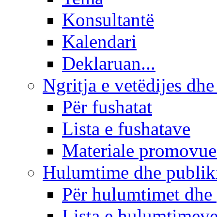
Konsultantë
Kalendari
Deklaruan...
Ngritja e vetëdijes dhe
Për fushatat
Lista e fushatave
Materiale promovue
Hulumtime dhe publi
Për hulumtimet dhe
Lista e hulumtimev