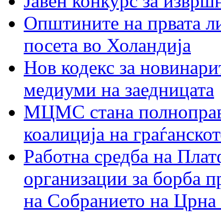
Јавен конкурс за изврш
Општините на првата ли
посета во Холандија
Нов кодекс за новинарит
медиуми на заедницата
МЦМС стана полноправн
коалиција на граѓанск
Работна средба на Плат
организации за борба п
на Собранието на Црна