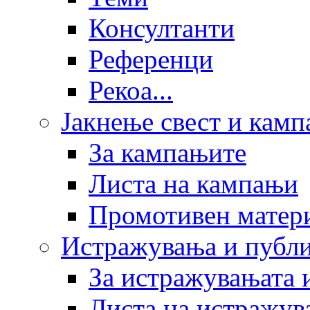
Консултанти
Референци
Рекоа...
Јакнење свест и кам
За кампањите
Листа на кампањи
Промотивен матер
Истражувања и публ
За истражувањата 
Листа на истражув