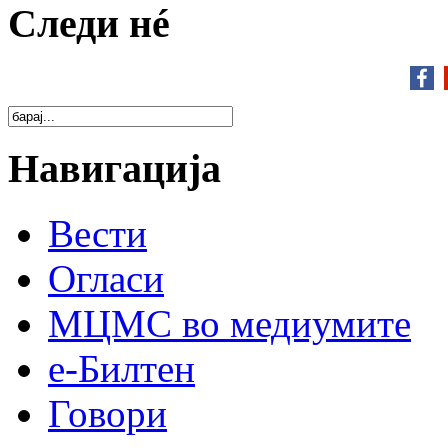
Следи нé
Навигација
Вести
Огласи
МЦМС во медиумите
е-Билтен
Говори