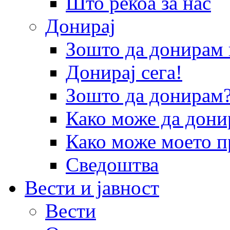
Што рекоа за нас
Донирај
Зошто да донира
Донирај сега!
Зошто да донирам
Како може да дони
Како може моето п
Сведоштва
Вести и јавност
Вести