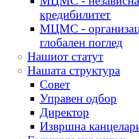
МЦМС - независна 
кредибилитет
МЦМС - организаци
глобален поглед
Нашиот статут
Нашата структура
Совет
Управен одбор
Директор
Извршна канцелар