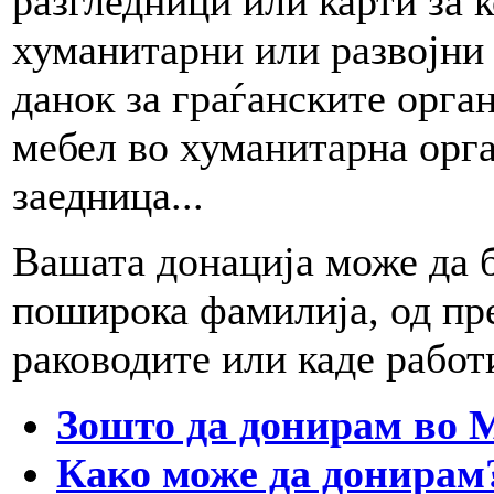
разгледници или карти за к
хуманитарни или развојни 
данок за граѓанските орга
мебел во хуманитарна орга
заедница...
Вашата донација може да б
поширока фамилија, од пре
раководите или каде работи
Зошто да донирам во
Како може да донирам