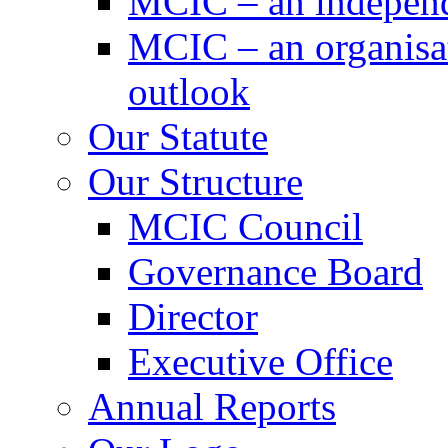
MCIC – an independe
MCIC – an organisat
outlook
Our Statute
Our Structure
MCIC Council
Governance Board
Director
Executive Office
Annual Reports