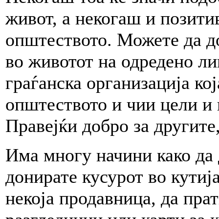
живот, а некогаш и позити
општеството. Можете да до
во животот на одредено ли
граѓанска организација кој
општеството и чии цели и 
Правејќи добро за другите,
Има многу начини како да 
донирате кусурот во кутиј
некоја продавница, да пра