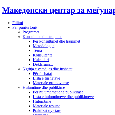
Македонски центар за меѓун
Fillimi
Për punën tonë
Programet
Konsultime dhe trajnime
Për konsultimet dhe trajnimet
Metodologjia
Tema
Konsultantë
Kalendari
Deklaruan...
Ngritja e vetëdijes dhe fushatat
Për fushatat
Lista e fushatave
Materiale promovuese
Hulumtime dhe publikime
Për hulumtimet dhe publikimet
Lista e hulumtimeve dhe publikimeve
Hulumtime
Materiale resurse
Praktikat qytetare