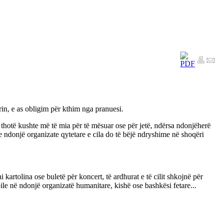
rin, e as obligim për kthim nga pranuesi.
ë thotë kushte më të mia për të mësuar ose për jetë, ndërsa ndonjëherë
e ndonjë organizate qytetare e cila do të bëjë ndryshime në shoqëri
artolina ose buletë për koncert, të ardhurat e të cilit shkojnë për
ile në ndonjë organizatë humanitare, kishë ose bashkësi fetare...