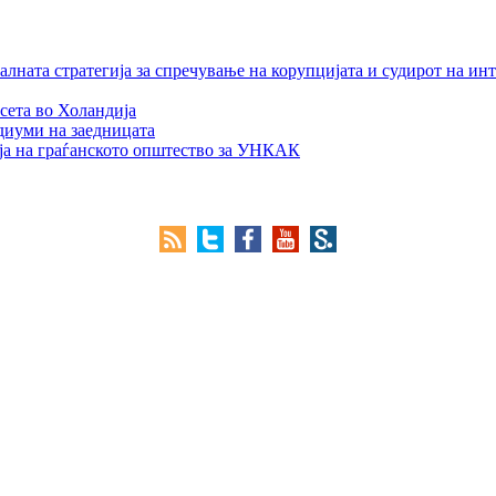
лната стратегија за спречување на корупцијата и судирот на ин
сета во Холандија
едиуми на заедницата
ја на граѓанското општество за УНКАК