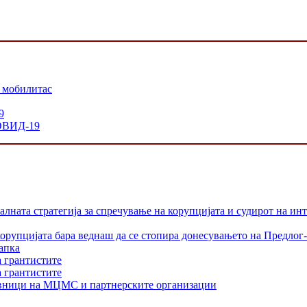
 мобилитас
9
КОВИД-19
лната стратегија за спречување на корупцијата и судирот на ин
орупцијата бара веднаш да се стопира донесувањето на Предлог-
апка
а грантистите
а грантистите
тавници на МЦМС и партнерските организации