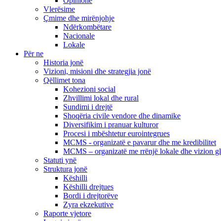
Opinione
Vlerësime
Çmime dhe mirënjohje
Ndërkombëtare
Nacionale
Lokale
Për ne
Historia jonë
Vizioni, misioni dhe strategjia jonë
Qëllimet tona
Kohezioni social
Zhvillimi lokal dhe rural
Sundimi i drejtë
Shoqëria civile vendore dhe dinamike
Diversifikim i pranuar kulturor
Procesi i mbështetur eurointegrues
MCMS - organizatë e pavarur dhe me kredibilitet
MCMS – organizatë me rrënjë lokale dhe vizion g
Statuti ynë
Struktura jonë
Këshilli
Këshilli drejtues
Bordi i drejtorëve
Zyra ekzekutive
Raporte vjetore