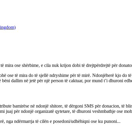
ë mira ose shërbime, e cila nuk krijon dobi të drejtpërdrejtë për donato
kohë ose të mira do të sjellë ndryshime për të mirë. Ndonjëherë kjo do t
bëni dallim në jetë për një person të caktuar, por mund t’i dhuroni edh
ibute bamirëse në ndonjë shitore, të dërgoni SMS për donacion, të blini k
imi juaj për ndonjë organizatë qytetare, të dhuroni veshmbathje ose mob
erë, nga ndërmarrja të cilën e posedoni/udhëhiqni ose ku punoni...