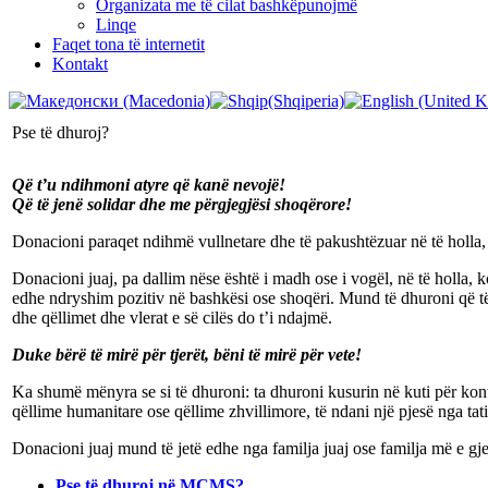
Organizata me të cilat bashkëpunojmë
Linqe
Faqet tona të internetit
Kontakt
Pse të dhuroj?
Që t’u ndihmoni atyre që kanë nevojë!
Që të jenë solidar dhe me përgjegjësi shoqërore!
Donacioni paraqet ndihmë vullnetare dhe të pakushtëzuar në të holla, t
Donacioni juaj, pa dallim nëse është i madh ose i vogël, në të holla, 
edhe ndryshim pozitiv në bashkësi ose shoqëri. Mund të dhuroni që të 
dhe qëllimet dhe vlerat e së cilës do t’i ndajmë.
Duke bërë të mirë për tjerët, bëni të mirë për vete!
Ka shumë mënyra se si të dhuroni: ta dhuroni kusurin në kuti për kontr
qëllime humanitare ose qëllime zhvillimore, të ndani një pjesë nga tat
Donacioni juaj mund të jetë edhe nga familja juaj ose familja më e gj
Pse të dhuroj në MCMS?