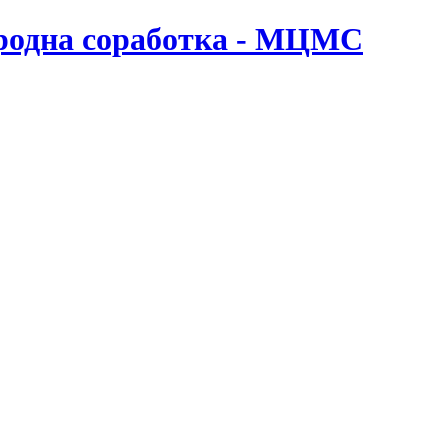
ародна соработка - МЦМС