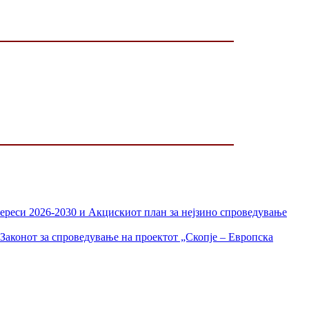
тереси 2026-2030 и Акцискиот план за нејзино спроведување
Законот за спроведување на проектот „Скопје – Европска