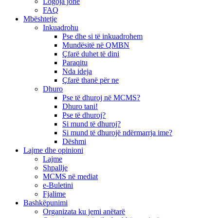
Logoja jonë
FAQ
Mbështetje
Inkuadrohu
Pse dhe si të inkuadrohem
Mundësitë në QMBN
Çfarë duhet të dini
Paraqitu
Nda ideja
Çfarë thanë për ne
Dhuro
Pse të dhuroj në MCMS?
Dhuro tani!
Pse të dhuroj?
Si mund të dhuroj?
Si mund të dhurojë ndërmarrja ime?
Dëshmi
Lajme dhe opinioni
Lajme
Shpallje
MCMS në mediat
e-Buletini
Fjalime
Bashkëpunimi
Organizata ku jemi anëtarë