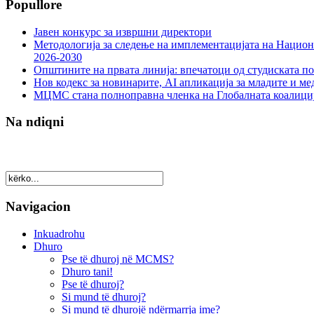
Popullore
Јавен конкурс за извршни директори
Методологија за следење на имплементацијата на Национа
2026-2030
Општините на првата линија: впечатоци од студиската по
Нов кодекс за новинарите, AI апликација за младите и м
МЦМС стана полноправна членка на Глобалната коалици
Na ndiqni
Navigacion
Inkuadrohu
Dhuro
Pse të dhuroj në MCMS?
Dhuro tani!
Pse të dhuroj?
Si mund të dhuroj?
Si mund të dhurojë ndërmarrja ime?