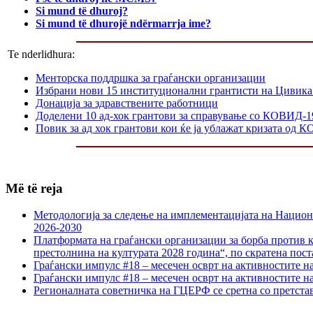
Si mund të dhuroj?
Si mund të dhurojë ndërmarrja ime?
Te nderlidhura:
Менторска поддршка за граѓански организации
Избрани нови 15 институционални грантисти на Цивика
Донација за здравствените работници
Доделени 10 ад-хок грантови за справување со КОВИД-1
Повик за ад хок грантови кои ќе ја ублажат кризата од 
Më të reja
Методологија за следење на имплементацијата на Национа
2026-2030
Платформата на граѓански организации за борба против к
престолнина на културата 2028 година“, по скратена пост
Граѓански импулс #18 – месечен осврт на активностите н
Граѓански импулс #18 – месечен осврт на активностите н
Регионалната советничка на ГЦЕРФ се сретна со претс