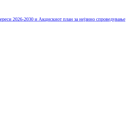
тереси 2026-2030 и Акцискиот план за нејзино спроведување