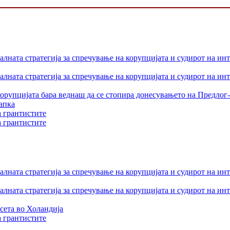
лната стратегија за спречување на корупцијата и судирот на ин
лната стратегија за спречување на корупцијата и судирот на ин
орупцијата бара веднаш да се стопира донесувањето на Предлог-
апка
а грантистите
а грантистите
лната стратегија за спречување на корупцијата и судирот на ин
лната стратегија за спречување на корупцијата и судирот на ин
сета во Холандија
а грантистите