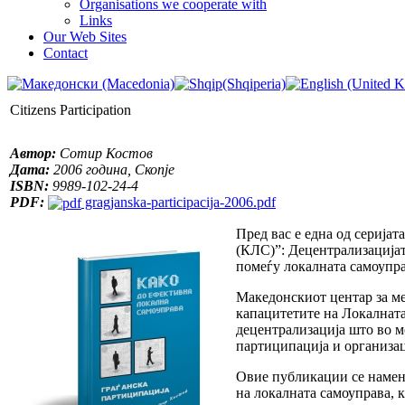
Organisations we cooperate with
Links
Our Web Sites
Contact
Citizens Participation
Автор:
Сотир Костов
Дата:
2006 година, Скопје
ISBN:
9989-102-24-4
PDF:
gragjanska-participacija-2006.pdf
Пред вас е една од серија
(КЛС)”: Децентрализацијат
помеѓу локалната самоупра
Македонскиот центар за ме
капацитетите на Локалната
децентрализација што во м
партиципација и организац
Овие публикации се намен
на локалната самоуправа, 