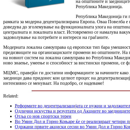
на општините и заедниците
Република Македонија.
Република Македонија ги п
рамката за модерна децентрализирана Европа. Оваа Повелба е
доведува до зголемување на функционалната улога на општинат
централната и локалната власт. Истовремено се намалува вакум
задоволување на потребите и интереси на граѓаните.
Модерната локална самоуправа од европски тип бара умешност
предизвиците на организациските промени во општините. На п
на новиот систем на локална самоуправа во Република Македо
ново знаење, умеење и способност за вистински промени, се 
МЦМС, правејќи ги достапни информациите за начините како у
заедници дава придонес кон целиот процес на децентрализација,
интензивно се менуваат. На подобро, се надеваме!
Related:
Реформите во децентрализацијата се нужни и задолжите
Одлични искуства и резултати од Акциите во заедницит
Отља со нов спортски терен
Во Умин Дол и Горно Коњаре ќе се реализираат четири 
Одржани првите акциски сесии во Умин Дол и Горно Ко