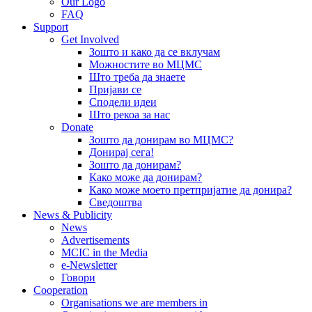
Our Logo
FAQ
Support
Get Involved
Зошто и како да се вклучам
Можностите во МЦМС
Што треба да знаете
Пријави се
Сподели идеи
Што рекоа за нас
Donate
Зошто да донирам во МЦМС?
Донирај сега!
Зошто да донирам?
Како може да донирам?
Како може моето претпријатие да донира?
Сведоштва
News & Publicity
News
Advertisements
MCIC in the Media
e-Newsletter
Говори
Cooperation
Organisations we are members in