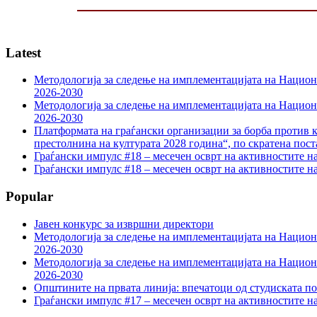
Latest
Методологија за следење на имплементацијата на Национа
2026-2030
Методологија за следење на имплементацијата на Национа
2026-2030
Платформата на граѓански организации за борба против к
престолнина на културата 2028 година“, по скратена пост
Граѓански импулс #18 – месечен осврт на активностите н
Граѓански импулс #18 – месечен осврт на активностите н
Popular
Јавен конкурс за извршни директори
Методологија за следење на имплементацијата на Национа
2026-2030
Методологија за следење на имплементацијата на Национа
2026-2030
Општините на првата линија: впечатоци од студиската по
Граѓански импулс #17 – месечен осврт на активностите н