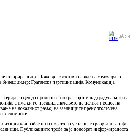
и петте прирачници “Како до ефективна локална самоуправа
а бидеш лидер; Граѓанска партиципација, Комуникација
серија со цел да придонесе кон развојот и надградувањето на
онија, а имајќи го предвид значењето на целиот процес на
вање на локалниот развој на заедниците преку зголемена
о заедниците.
низации кои работат на полето на успешната реорганизација
е заедници. Публикациите треба да ја подобрат информираноста