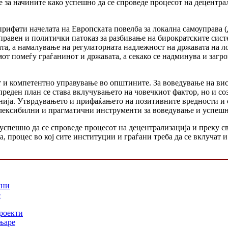
 за начините како успешно да се спроведе процесот на децентра
рифати начелата на Европската повелба за локална самоуправа (д
 правен и политички патоказ за разбивање на бирократските си
а, а намалување на регулаторната надлежност на државата на ло
от помеѓу граѓанинот и државата, а секако се надминува и загр
 и компетентно управување во општините. За воведување на вис
реден план се става вклучувањето на човечкиот фактор, но и с
нија. Утврдувањето и прифаќањето на позитивните вредности и с
флексибилни и прагматични инструменти за воведување и успешн
спешно да се спроведе процесот на децентрализација и преку св
 процес во кој сите институции и граѓани треба да се вклучат и
лни
е
проекти
њаре