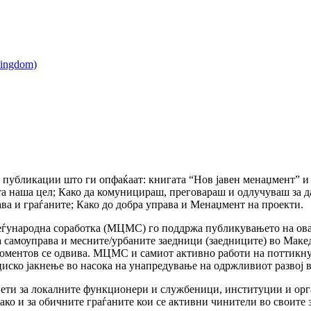
та публикации што ги опфаќаат: книгата “Нов јавен менаџмент” 
а наша цел; Како да комуницираш, преговараш и одлучуваш за д
ва и граѓаните; Како до добра управа и Менаџмент на проекти.
ѓународна соработка (МЦМС) го поддржа публикувањето на оваа 
 самоуправа и месните/урбаните заедници (заедниците) во Макед
оментов се одвива. МЦМС и самиот активно работи на поттикну
иско јакнење во насока на унапредување на одржливиот развој в
ети за локалните функционери и службеници, институции и орга
како и за обичните граѓаните кои се активни чинители во своит