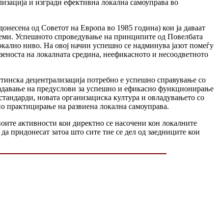
лизација и изгради ефективна локална самоуправа во
онесена од Советот на Европа во 1985 година) кои ја даваат
стеми. Успешното спроведување на принципите од Повелбата
кално ниво. На овој начин успешно се надминува јазот помеѓу
озеноста на локалната средина, неефикасното и несоодветното
тинска децентрализација потребно е успешно справување со
оздавање на предуслови за успешно и ефикасно функционирање
тандарди, новата организациска култура и овладувањето со
о практицирање на развиена локална самоуправа.
оите активности кои директно се насочени кон локалните
 да придонесат затоа што сите тие се дел од заедниците кои