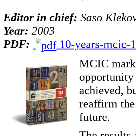
Editor in chief:
Saso Klekov
Year:
2003
PDF:
10-years-mcic-1
MCIC marks 
opportunity 
achieved, bu
reaffirm the
future.
The results 