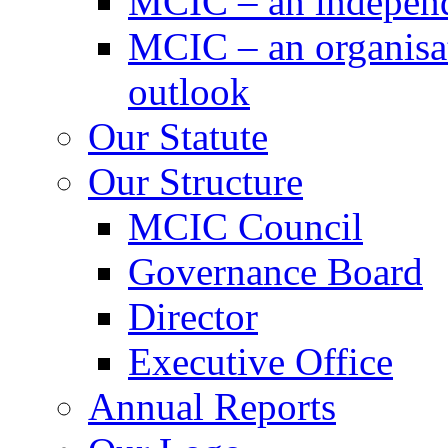
MCIC – an independe
MCIC – an organisat
outlook
Our Statute
Our Structure
MCIC Council
Governance Board
Director
Executive Office
Annual Reports