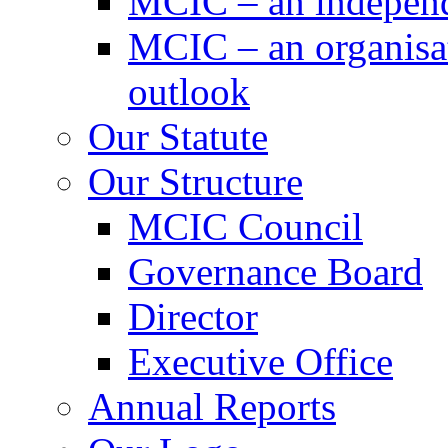
MCIC – an independe
MCIC – an organisat
outlook
Our Statute
Our Structure
MCIC Council
Governance Board
Director
Executive Office
Annual Reports