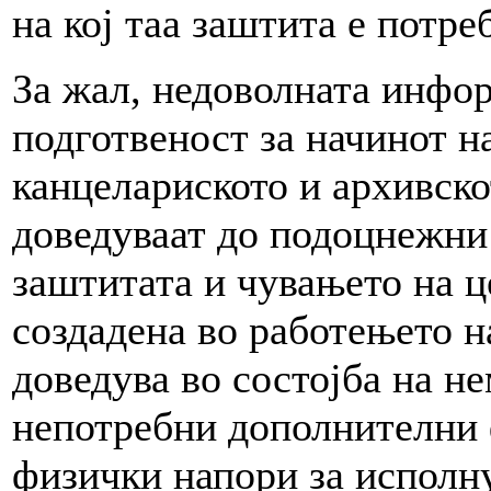
на кој таа заштита е потре
За жал, недоволната инфо
подготвеност за начинот на
канцелариското и архивско
доведуваат до подоцнежни
заштитата и чувањето на 
создадена во работењето н
доведува во состојба на н
непотребни дополнителни 
физички напори за исполн