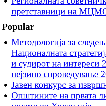
Регионалната советничк
претставници на МЦМС 
Popular
Методологија за следењ
Националната стратегиј
и судирот на интереси 
нејзино спроведување 
Јавен конкурс за изврш
Општините на првата ли
посета во Холандија