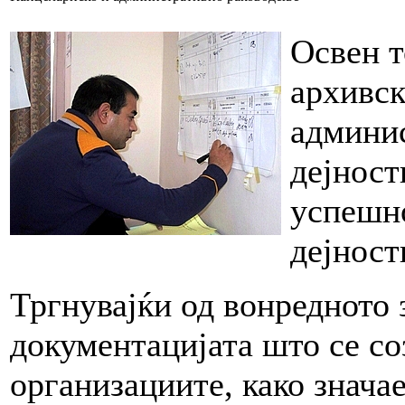
Освен т
архивск
админис
дејност
успешн
дејност
Тргнувајќи од вонредното 
документацијата што се со
организациите, како знача