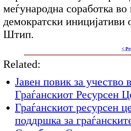
меѓународна соработка во 
демократски иницијативи 
Штип.
< Pr
Related:
Јавен повик за учество 
Граѓанскиот Ресурсен Ц
Граѓанскиот ресурсен це
поддршка за граѓанскит