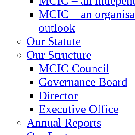
MCIC – an independe
MCIC – an organisat
outlook
Our Statute
Our Structure
MCIC Council
Governance Board
Director
Executive Office
Annual Reports