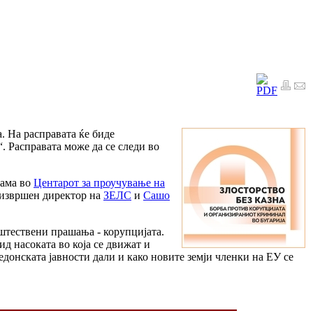
. На расправата ќе биде
. Расправата може да се следи во
рама во
Центарот за проучување на
извршен директор на
ЗЕЛС
и
Сашо
штествени прашања - корупцијата.
д насоката во која се движат и
едонската јавности дали и како новите земји членки на ЕУ се