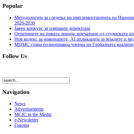
Popular
Методологија за следење на имплементацијата на Национа
2026-2030
Јавен конкурс за извршни директори
Општините на првата линија: впечатоци од студиската по
Нов кодекс за новинарите, AI апликација за младите и м
МЦМС стана полноправна членка на Глобалната коалици
Follow Us
Navigation
News
Advertisements
MCIC in the Media
e-Newsletter
Говори