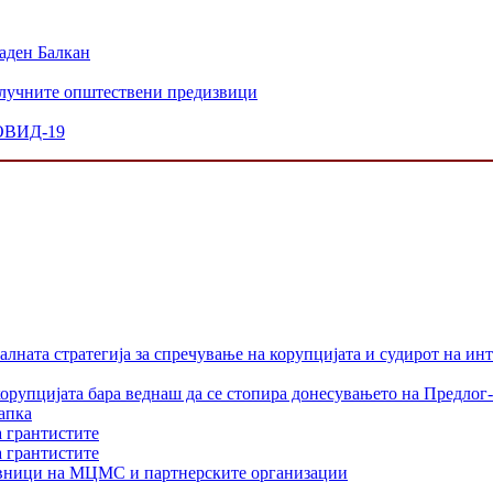
аден Балкан
 клучните општествени предизвици
КОВИД-19
лната стратегија за спречување на корупцијата и судирот на ин
орупцијата бара веднаш да се стопира донесувањето на Предлог-
апка
а грантистите
а грантистите
тавници на МЦМС и партнерските организации