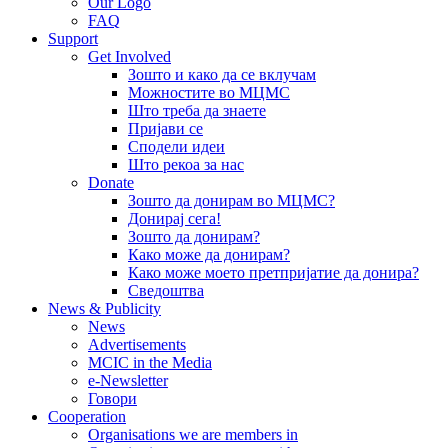
Our Logo
FAQ
Support
Get Involved
Зошто и како да се вклучам
Можностите во МЦМС
Што треба да знаете
Пријави се
Сподели идеи
Што рекоа за нас
Donate
Зошто да донирам во МЦМС?
Донирај сега!
Зошто да донирам?
Како може да донирам?
Како може моето претпријатие да донира?
Сведоштва
News & Publicity
News
Advertisements
MCIC in the Media
e-Newsletter
Говори
Cooperation
Organisations we are members in