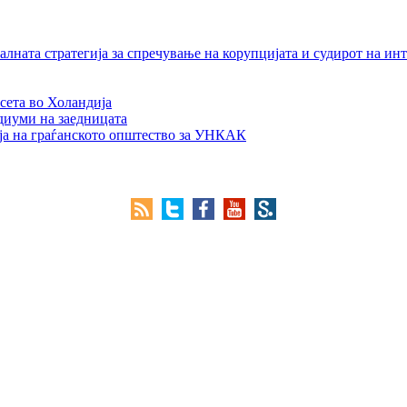
лната стратегија за спречување на корупцијата и судирот на ин
сета во Холандија
едиуми на заедницата
ја на граѓанското општество за УНКАК