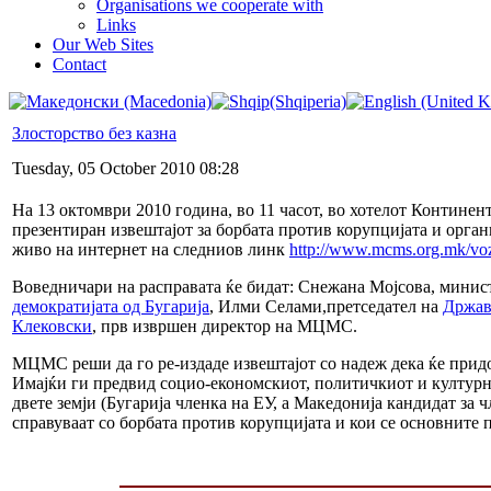
Organisations we cooperate with
Links
Our Web Sites
Contact
Злосторство без казна
Tuesday, 05 October 2010 08:28
На 13 октомври 2010 година, во 11 часот, во хотелот Контине
презентиран извештајот за борбата против корупцијата и орган
живо на интернет на следниов линк
http://www.mcms.org.mk/vo
Воведничари на расправата ќе бидат: Снежана Мојсова, минист
демократијата од Бугарија
, Илми Селами,претседател на
Држав
Клековски
, прв извршен директор на МЦМС.
МЦМС реши да го ре-издаде извештајот со надеж дека ќе придо
Имајќи ги предвид социо-економскиот, политичкиот и културнио
двете земји (Бугарија членка на ЕУ, а Македонија кандидат за
справуваат со борбата против корупцијата и кои се основните 