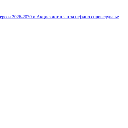
тереси 2026-2030 и Акцискиот план за нејзино спроведување