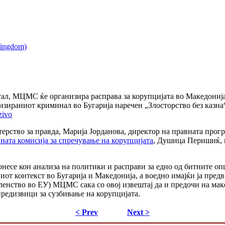
нтал, МЦМС ќе организира расправа за корупцијата во Македонија
изираниот криминал во Бугарија наречен „Злосторство без казна“
zivo
ерство за правда, Марија Јорданова, директор на правната прог
ната комисија за спречување на корупцијата
, Душица Перишиќ, 
несе кон анализа на политики и расправи за едно од битните оп
т контекст во Бугарија и Македонија, а воедно имајќи ја предви
 членство во ЕУ) МЦМС сака со овој извештај да и предочи на мак
предизвици за сузбивање на корупцијата.
< Prev
Next >