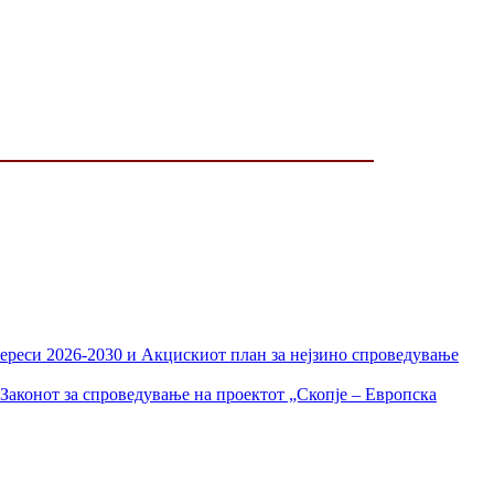
тереси 2026-2030 и Акцискиот план за нејзино спроведување
Законот за спроведување на проектот „Скопје – Европска