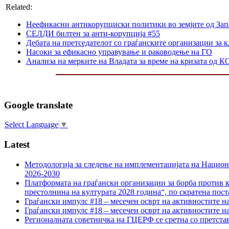
Related:
Неефикасни антикорупциски политики во земјите од Зап
СЕЛДИ билтен за анти-корупција #55
Дебата на претседателот со граѓанските организации за
Насоки за ефикасно управување и раководење на ГО
Анализа на мерките на Владата за време на кризата од 
Google translate
Select Language
▼
Latest
Методологија за следење на имплементацијата на Национа
2026-2030
Платформата на граѓански организации за борба против к
престолнина на културата 2028 година“, по скратена пост
Граѓански импулс #18 – месечен осврт на активностите н
Граѓански импулс #18 – месечен осврт на активностите н
Регионалната советничка на ГЦЕРФ се сретна со претс