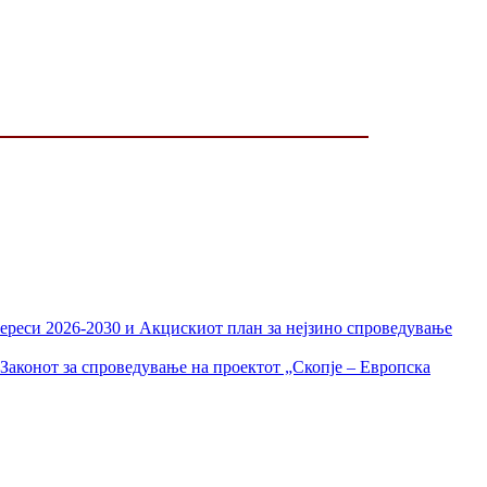
тереси 2026-2030 и Акцискиот план за нејзино спроведување
Законот за спроведување на проектот „Скопје – Европска