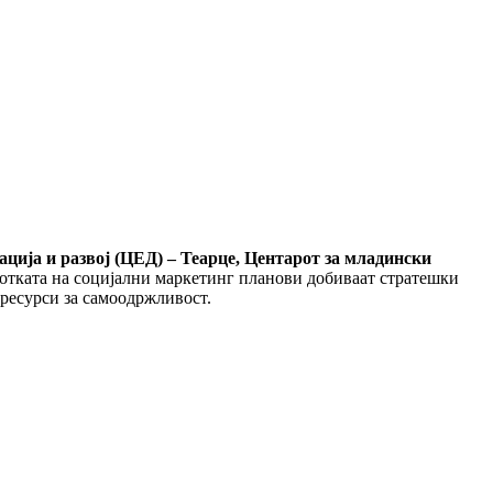
ација и развој (ЦЕД)
– Теарце
, Центарот за младински
ботката на социјални маркетинг планови добиваат стратешки
 ресурси за самоодржливост.