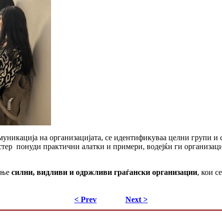
омуникација на организацијата, се идентификуваа целни групи и 
тер понуди практични алатки и примери, водејќи ги организаци
дење
силни, видливи и одржливи граѓански организации
, кои с
< Prev
Next >