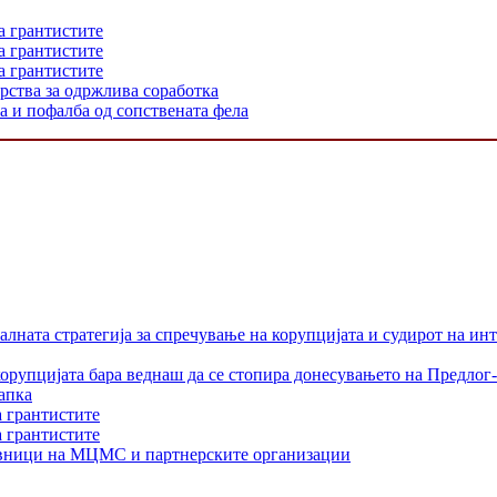
а грантистите
а грантистите
а грантистите
рства за одржлива соработка
ка и пофалба од сопствената фела
лната стратегија за спречување на корупцијата и судирот на ин
орупцијата бара веднаш да се стопира донесувањето на Предлог-
апка
а грантистите
а грантистите
тавници на МЦМС и партнерските организации