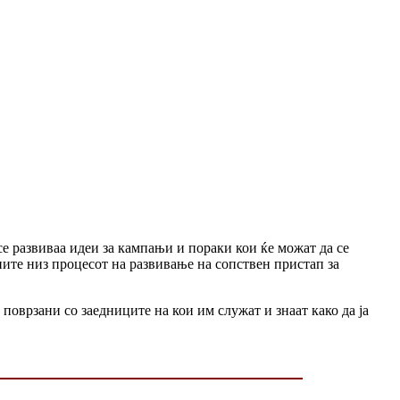
се развиваа идеи за кампањи и пораки кои ќе можат да се
ите низ процесот на развивање на сопствен пристап за
е поврзани со заедниците на кои им служат и знаат како да ја