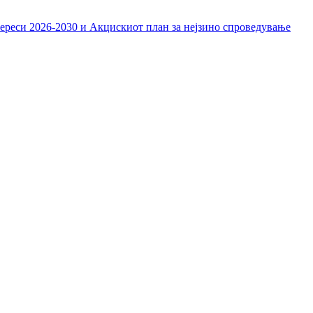
тереси 2026-2030 и Акцискиот план за нејзино спроведување