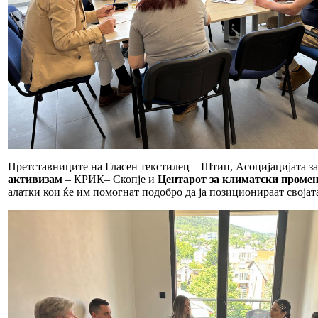
Претставниците на Гласен текстилец – Штип, Асоцијацијата 
активизам
– КРИК– Скопје и
Центар
от
за климатски проме
алатки кои ќе им помогнат подобро да ја позиционираат својат