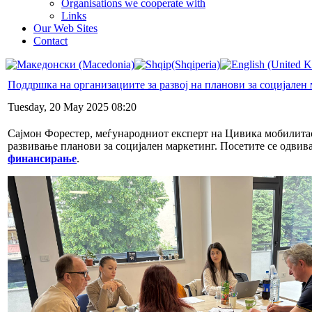
Organisations we cooperate with
Links
Our Web Sites
Contact
Поддршка на организациите за развој на планови за социјален
Tuesday, 20 May 2025 08:20
Сајмон Форестер, меѓународниот експерт на Цивика мобилитас 
развивање планови за социјален маркетинг. Посетите се одвива
финансирање
.