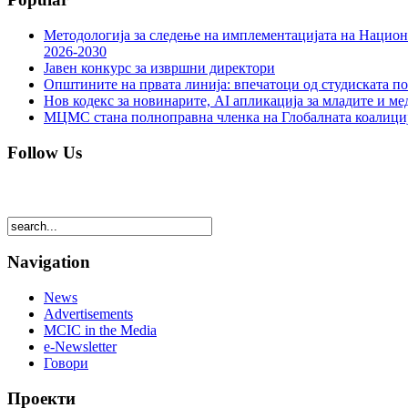
Методологија за следење на имплементацијата на Национа
2026-2030
Јавен конкурс за извршни директори
Општините на првата линија: впечатоци од студиската по
Нов кодекс за новинарите, AI апликација за младите и м
МЦМС стана полноправна членка на Глобалната коалици
Follow Us
Navigation
News
Advertisements
MCIC in the Media
e-Newsletter
Говори
Проекти