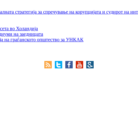
лната стратегија за спречување на корупцијата и судирот на ин
сета во Холандија
едиуми на заедницата
ја на граѓанското општество за УНКАК