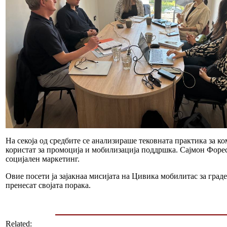
На секоја од средбите се анализираше тековната практика за к
користат за промоција и мобилизација поддршка. Сајмон Форес
социјален маркетинг.
Овие посети ја зајакнаа мисијата на Цивика мобилитас за гра
пренесат својата порака.
Related: