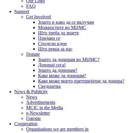
Our Logo
FAQ
Support
Get Involved
Зошто и како да се вклучам
Можностите во МЦМС
Што треба да знаете
Пријави се
Сподели идеи
Што рекоа за нас
Donate
Зошто да донирам во МЦМС?
Донирај сега!
Зошто да донирам?
Како може да донирам?
Како може моето претпријатие да донира?
Сведоштва
News & Publicity
News
Advertisements
MCIC in the Media
e-Newsletter
Говори
Cooperation
Organisations we are members in