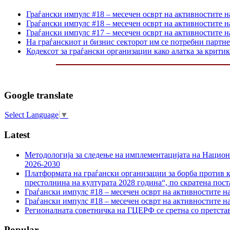
Граѓански импулс #18 – месечен осврт на активностите н
Граѓански импулс #18 – месечен осврт на активностите н
Граѓански импулс #17 – месечен осврт на активностите н
На граѓанскиот и бизнис секторот им се потребни партне
Кодексот за граѓански организации како алатка за крити
Google translate
Select Language
▼
Latest
Методологија за следење на имплементацијата на Национа
2026-2030
Платформата на граѓански организации за борба против к
престолнина на културата 2028 година“, по скратена пост
Граѓански импулс #18 – месечен осврт на активностите н
Граѓански импулс #18 – месечен осврт на активностите н
Регионалната советничка на ГЦЕРФ се сретна со претс
Popular