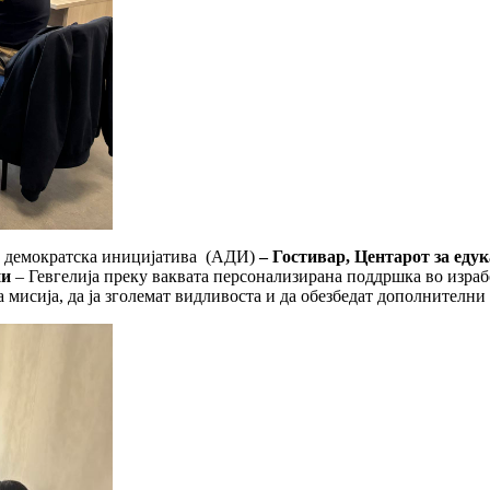
за демократска иницијатива (АДИ)
– Гостивар,
Центарот за едук
ни
– Гевгелија преку ваквата персонализирана поддршка во изра
а мисија, да ја зголемат видливоста и да обезбедат дополнителни