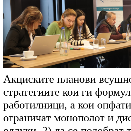
Акциските планови всушно
стратегиите кои ги формул
работилници, а кои опфатиј
ограничат монополот и ди
одлуки, 2) да се подобрат