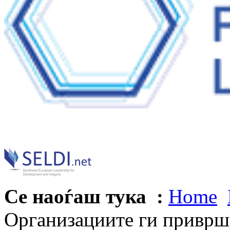
Се наоѓаш тука :
Home
Организациите ги привршу