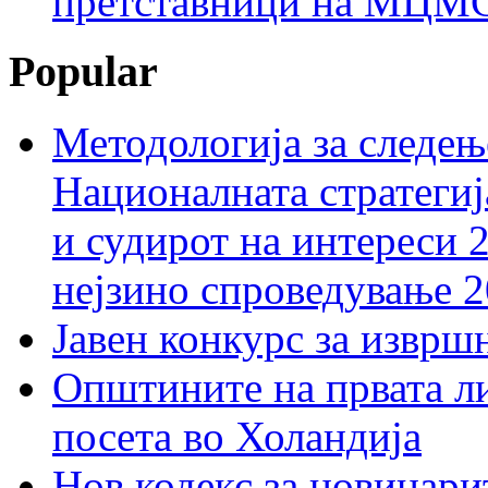
претставници на МЦМС 
Popular
Методологија за следењ
Националната стратегиј
и судирот на интереси 
нејзино спроведување 
Јавен конкурс за изврш
Општините на првата ли
посета во Холандија
Нов кодекс за новинарит