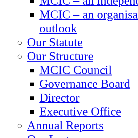
MCIC – an independe
MCIC – an organisat
outlook
Our Statute
Our Structure
MCIC Council
Governance Board
Director
Executive Office
Annual Reports