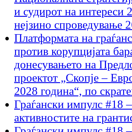
и судирот на интереси 
нејзино спроведување 
Платформата на граѓанс
против корупцијата бар
донесувањето на Предло
проектот „Скопје – Евр
2028 година“, по скрат
Граѓански импулс #18 –
активностите на гранти
Граѓански импулс #18 –