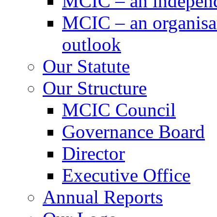
MCIC – an independe
MCIC – an organisat
outlook
Our Statute
Our Structure
MCIC Council
Governance Board
Director
Executive Office
Annual Reports