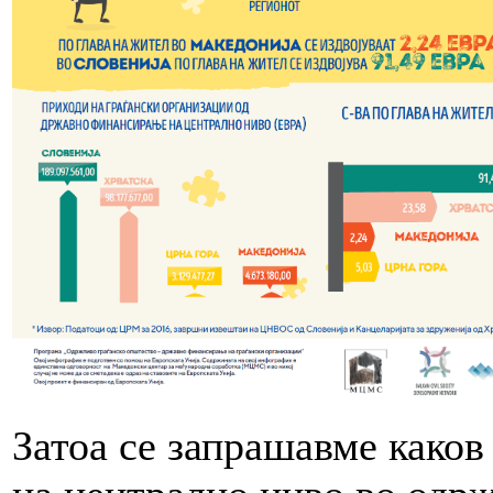
Затоа се запрашавме како