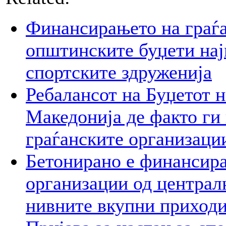
Финансирањето на граѓа
општинските буџети на
спортските здруженија
Ребалансот на Буџетот 
Македонија де факто ги 
граѓанските организаци
Бетонирано е финансира
организации од централ
нивните вкупни приход