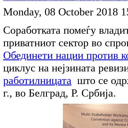
Monday, 08 October 2018 1
Соработката помеѓу влади
приватниот сектор во спр
Обединети нации против 
циклус на нејзината ревизи
работилницата
што се одрж
г., во Белград, Р. Србија.