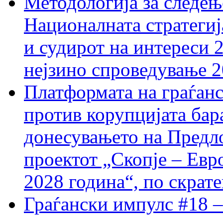
Методологија за следењ
Националната стратегиј
и судирот на интереси 
нејзино спроведување 
Платформата на граѓанс
против корупцијата бар
донесувањето на Предло
проектот „Скопје – Евр
2028 година“, по скрат
Граѓански импулс #18 –