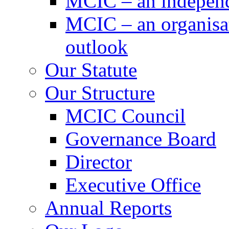
MCIC – an independe
MCIC – an organisat
outlook
Our Statute
Our Structure
MCIC Council
Governance Board
Director
Executive Office
Annual Reports