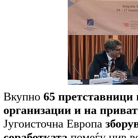
Вкупно
65 претставници 
организации и на приват
Југоисточна Европа
збору
соработката
помеѓу нив во