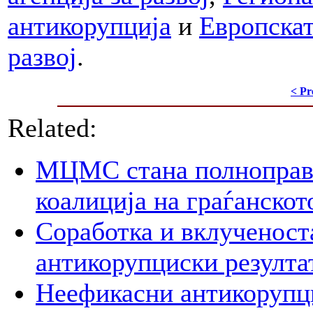
антикорупција
и
Европскат
развој
.
< Pr
Related:
МЦМС стана полноправн
коалиција на граѓанско
Соработка и вклученост
антикорупциски резулта
Неефикасни антикорупци