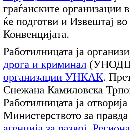
граѓанските организации во
ќе подготви и Извештај во
Конвенцијата.
Работилницата ја организ
дрога и криминал
(УНОДЦ
организации УНКАК
. Пр
Снежана Камиловска Трпо
Работилницата ја отворија
Министерството за правда 
агенција за развој
,
Региона