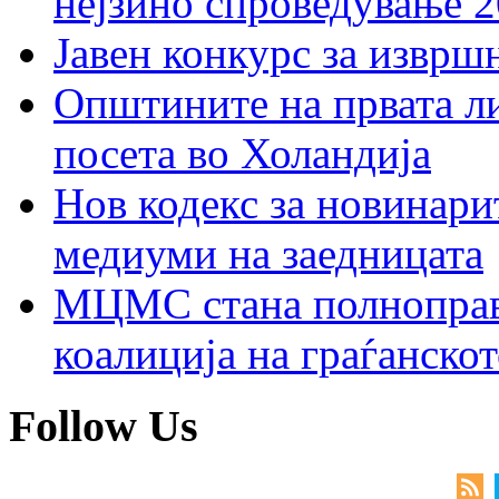
нејзино спроведување 
Јавен конкурс за изврш
Општините на првата ли
посета во Холандија
Нов кодекс за новинарит
медиуми на заедницата
МЦМС стана полноправн
коалиција на граѓанск
Follow Us