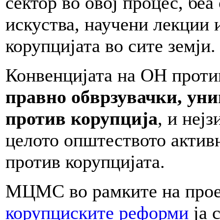
сектор во овој процес, бе
искуства, научени лекции 
корупцијата во сите земји.
Конвенцијата на ОН проти
правно обврзувачки, уни
против корупција
, и неј
целото општеството активн
против корупцијата.
МЦМС во рамките на про
корупциските реформи
ја 