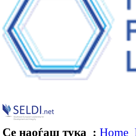
Се наоѓаш тука :
Home