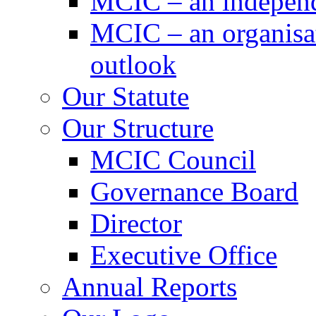
MCIC – an independe
MCIC – an organisat
outlook
Our Statute
Our Structure
MCIC Council
Governance Board
Director
Executive Office
Annual Reports