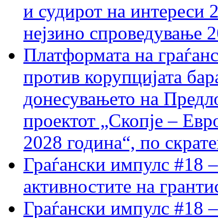
и судирот на интереси 
нејзино спроведување 
Платформата на граѓанс
против корупцијата бар
донесувањето на Предло
проектот „Скопје – Евр
2028 година“, по скрат
Граѓански импулс #18 –
активностите на гранти
Граѓански импулс #18 –