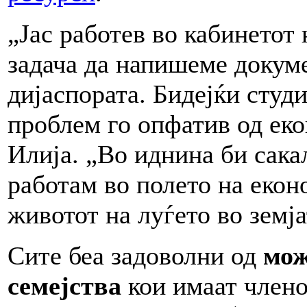
„Јас работев во кабинетот
задача да напишеме докуме
дијаспората. Бидејќи студ
проблем го опфатив од еко
Илија. „Во иднина би сакал
работам во полето на екон
животот на луѓето во земја
Сите беа задоволни од
мож
семејства
кои имаат члено