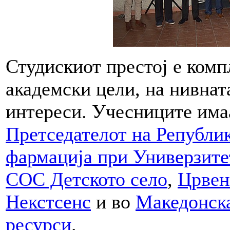
Студискиот престој е ком
академски цели, на нивнат
интереси. Учесниците им
Претседателот на Републи
фармација при Универзите
СОС Детското село
,
Црвен
Некстсенс
и во
Македонска
ресурси
.