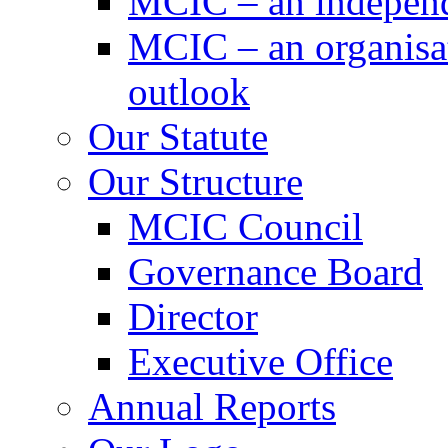
MCIC – an independe
MCIC – an organisat
outlook
Our Statute
Our Structure
MCIC Council
Governance Board
Director
Executive Office
Annual Reports