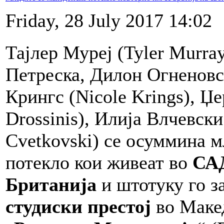
Friday, 28 July 2017 14:02
Тајлер Муреј (Tyler Murra
Петреска, Дилон Огненовск
Крингс (Nicole Krings), Џ
Drossinis), Илија Влчевск
Cvetkovski) се осуммина м
потекло кои живеат во
САД
Британија
и штотуку го з
студиски престој
во Макед