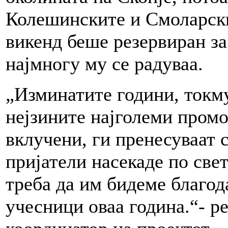
Колешинските и Смоларски
викенд беше резервиран за
најмногу му се радуваа.
„Изминатите години, токм
нејзините најголеми промо
вклучени, ги пренесуваат 
пријатели насекаде по све
треба да им бидеме благод
учесници оваа година.“- р