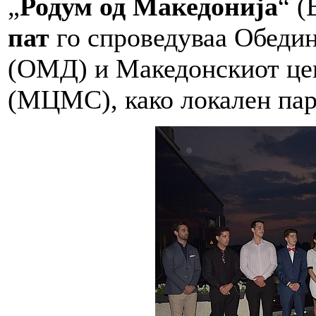
„
Родум од Македонија
“ (
пат
го спроведуваа Обедин
(ОМД) и Македонскиот цен
(МЦМС), како локален пар