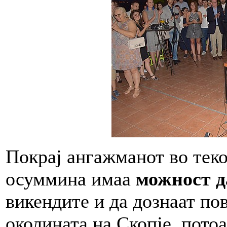
Покрај ангажманот во теко
осуммина имаа
можност д
викендите и да дознаат пов
околината на Скопје, пото