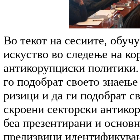
Во текот на сесиите, обуч
искуство во следење на ко
антикорупциски политики.
го подобрат своето знаење
ризици и да ги подобрат с
скроени секторски антикор
беа презентирани и основн
предизвици идентификуван