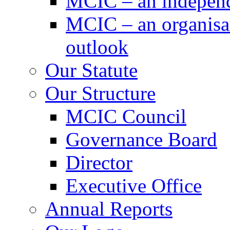
MCIC – an independe
MCIC – an organisat
outlook
Our Statute
Our Structure
MCIC Council
Governance Board
Director
Executive Office
Annual Reports