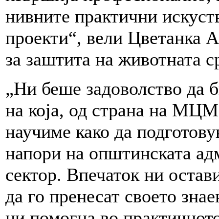
нивните практични искуств
проекти“, вели Цветанка А
за заштита на животната 
„Ни беше задоволство да б
на која, од страна на МЦ
научиме како да подготову
напори на општинската ад
сектор. Впечаток ни остав
да го пренесат своето знае
ни помогна во практичното