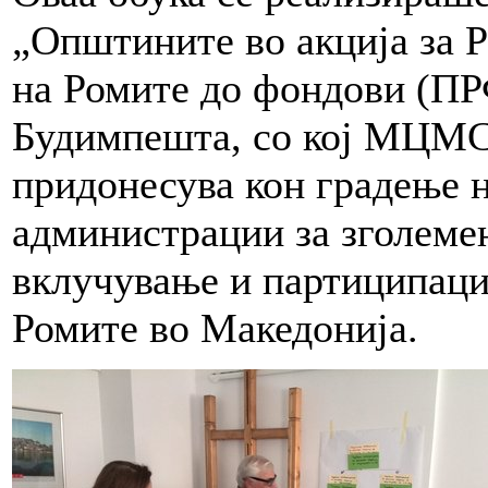
„Општините во акција за 
на Ромите до фондови (П
Будимпешта, со кој МЦМС
придонесува кон градење 
администрации за зголемен
вклучување и партиципациј
Ромите во Македонија.