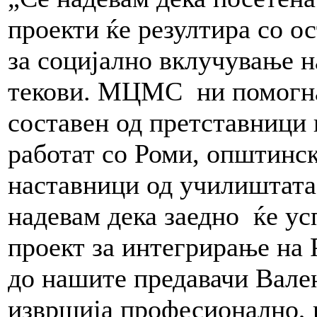
проекти ќе резултира со о
за социјално вклучување 
текови. МЦМС ни помогна
составен од претставници 
работат со Роми, општинс
наставници од училиштата
надевам дека заедно ќе у
проект за интегрирање на
до нашите предавачи Вален
извршија професионално, 