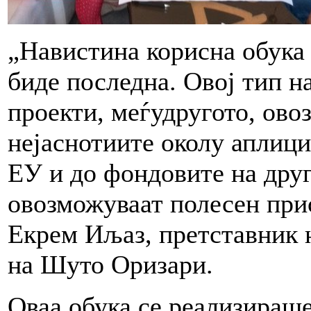
„Навистина корисна обука 
биде последна. Овој тип на
проекти, меѓудругото, ово
нејаснотиите околу аплиц
ЕУ и до фондовите на дру
овозможуваат полесен прис
Екрем Иљаз, претставник 
на Шуто Оризари.
Оваа обука се реализираше