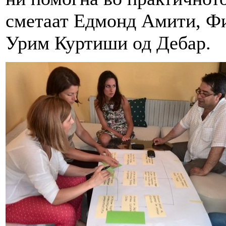
сметаат Едмонд Амити, Ф
Урим Куртиши од Дебар.