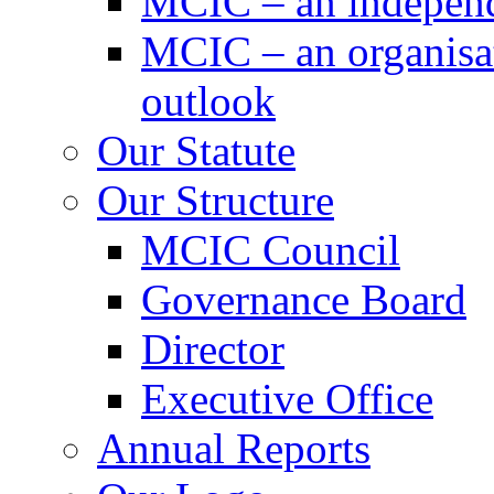
MCIC – an independe
MCIC – an organisat
outlook
Our Statute
Our Structure
MCIC Council
Governance Board
Director
Executive Office
Annual Reports