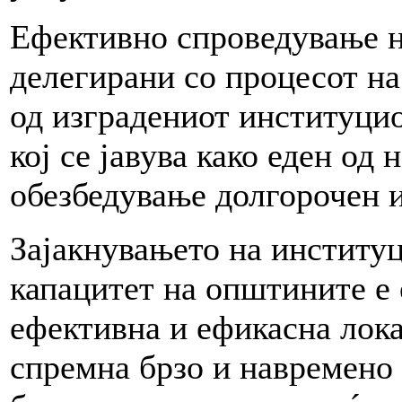
Ефективно спроведување н
делегирани со процесот на
од изградениот институци
кој се јавува како еден од
обезбедување долгорочен и
Зајакнувањето на институ
капацитет на општините е 
ефективна и ефикасна лока
спремна брзо и навремено 