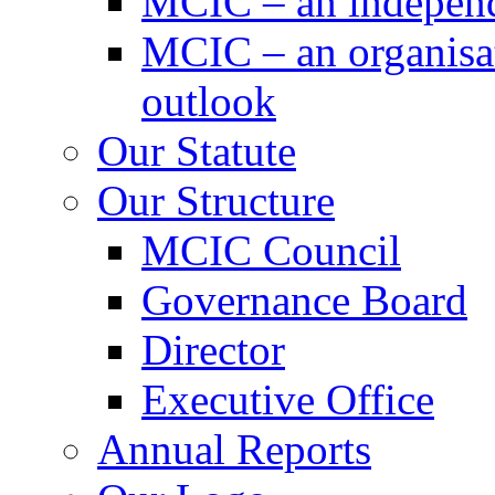
MCIC – an independe
MCIC – an organisat
outlook
Our Statute
Our Structure
MCIC Council
Governance Board
Director
Executive Office
Annual Reports