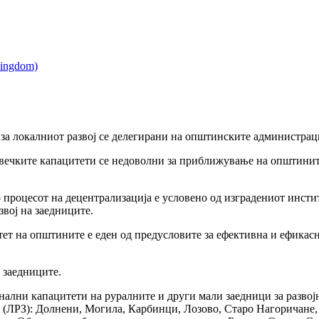
 за локалниот развој се делегирани на општинските администрац
овечките капацитети се недоволни за приближување на општинит
роцесот на децентрализација е условено од изградениот институ
вој на заедниците.
т на општините е еден од предусловите за ефективна и ефикасна
 заедниците.
лни капацитети на руралните и други мали заедници за развојн
 (ЛРЗ): Долнени, Могила, Карбинци, Лозово, Старо Нагоричане, 