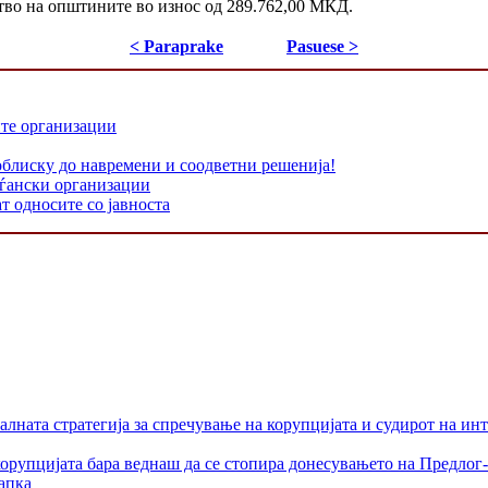
ство на општините во износ од 289.762,00 МКД.
< Paraprake
Pasuese >
ите организации
облиску до навремени и соодветни решенија!
аѓански организации
т односите со јавноста
лната стратегија за спречување на корупцијата и судирот на ин
орупцијата бара веднаш да се стопира донесувањето на Предлог-
апка