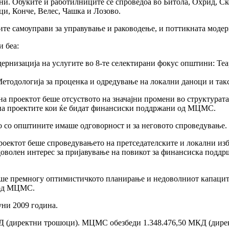
. Обуките и работилниците се спроведоа во Битола, Охрид, Ско
и, Конче, Велес, Чашка и Лозово.
ните самоуправи за управување и раководење, и поттикната модер
и беа:
ернизација на услугите во 8-те селектирани фокус општини: Те
етодологија за проценка и одредување на локални даноци и такс
на проектот беше отсуството на значајни промени во структурата
 на проектите кои ќе бидат финансиски поддржани од МЦМС.
 со општините имаше одговорност и за неговото спроведување.
проектот беше спроведувањето на претседателските и локални из
доволен интерес за пријавување на повикот за финансиска поддр
беше премногу оптимистичкото планирање и недоволниот капацит
 од МЦМС.
уни 2009 година.
Д (директни трошоци). МЦМС обезбеди 1.348.476,50 МКД (дирек