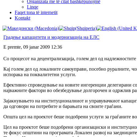
Organizata me të cilat bashkëpunojmë
Linqe
Faqet tona të internetit
Kontakt
Градење капацитети и модернизација на ЕЛС
E premte, 09 janar 2009 12:36
Со процесот на децентрализација, голем дел од надлежностите
Кај голем дел од локалните самоуправи, посебно руралните, ч
испорака на поквалитетни услуги.
Ефективно спроведување на новите ингеренции делегирани со п
најважните фактори во обезбедување долгорочен и одржлив раз
Зајакнувањето на институционалниот и управувачкиот капаците
да одговори на потребите и барањата на своите граѓани.
Општа цел на проектот беше подобрени услуги за граѓаните во
Цел на проектот беше подобрени организациски и институциона
те фокус општини на програмата Локален развој на заедниците