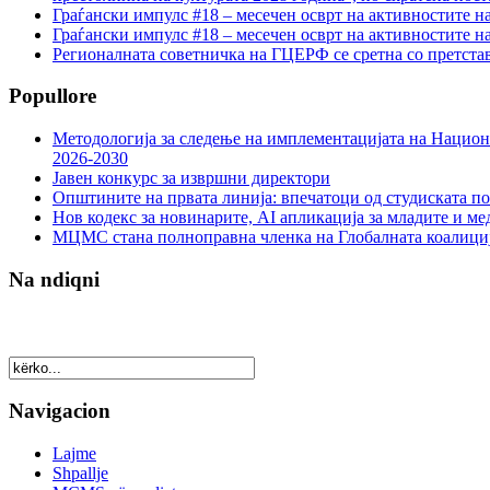
Граѓански импулс #18 – месечен осврт на активностите н
Граѓански импулс #18 – месечен осврт на активностите н
Регионалната советничка на ГЦЕРФ се сретна со претс
Popullore
Методологија за следење на имплементацијата на Национа
2026-2030
Јавен конкурс за извршни директори
Општините на првата линија: впечатоци од студиската по
Нов кодекс за новинарите, AI апликација за младите и м
МЦМС стана полноправна членка на Глобалната коалици
Na ndiqni
Navigacion
Lajme
Shpallje