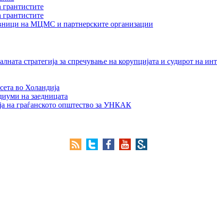
а грантистите
а грантистите
тавници на МЦМС и партнерските организации
лната стратегија за спречување на корупцијата и судирот на ин
сета во Холандија
едиуми на заедницата
ја на граѓанското општество за УНКАК