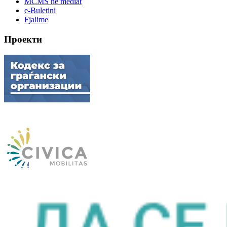
MCMS në mediat
e-Buletini
Fjalime
Проекти