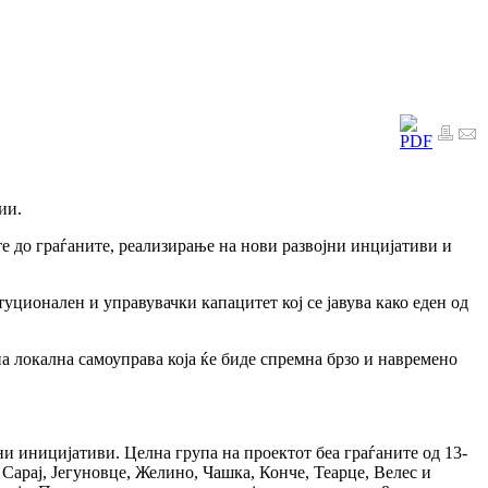
ии.
е до граѓаните, реализирање на нови развојни инцијативи и
ционален и управувачки капацитет кој се јавува како еден од
 локална самоуправа која ќе биде спремна брзо и навремено
и иницијативи. Целна група на проектот беа граѓаните од 13-
Сарај, Јегуновце, Желино, Чашка, Конче, Теарце, Велес и