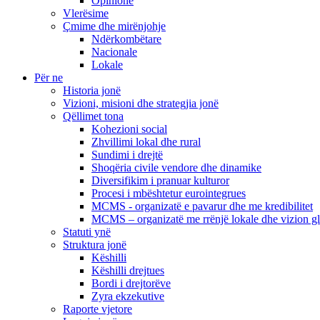
Opinione
Vlerësime
Çmime dhe mirënjohje
Ndërkombëtare
Nacionale
Lokale
Për ne
Historia jonë
Vizioni, misioni dhe strategjia jonë
Qëllimet tona
Kohezioni social
Zhvillimi lokal dhe rural
Sundimi i drejtë
Shoqëria civile vendore dhe dinamike
Diversifikim i pranuar kulturor
Procesi i mbështetur eurointegrues
MCMS - organizatë e pavarur dhe me kredibilitet
MCMS – organizatë me rrënjë lokale dhe vizion g
Statuti ynë
Struktura jonë
Këshilli
Këshilli drejtues
Bordi i drejtorëve
Zyra ekzekutive
Raporte vjetore