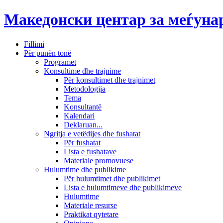
Македонски центар за меѓун
Fillimi
Për punën tonë
Programet
Konsultime dhe trajnime
Për konsultimet dhe trajnimet
Metodologjia
Tema
Konsultantë
Kalendari
Deklaruan...
Ngritja e vetëdijes dhe fushatat
Për fushatat
Lista e fushatave
Materiale promovuese
Hulumtime dhe publikime
Për hulumtimet dhe publikimet
Lista e hulumtimeve dhe publikimeve
Hulumtime
Materiale resurse
Praktikat qytetare