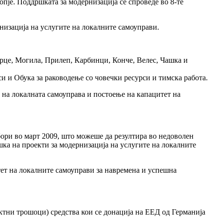
пје. Поддршката за модернизација се спроведе во 8-те
низација на услугите на локалните самоуправи.
арце, Могила, Прилеп, Карбинци, Конче, Велес, Чашка и
и и Обука за раководење со човечки ресурси и тимска работа.
 на локалната самоуправа и постоење на капацитет на
бори во март 2009, што можеше да резултира во недоволен
шка на проекти за модернизација на услугите на локалните
ет на локалните самоуправи за навремена и успешна
тни трошоци) средства кои се донација на ЕЕД од Германија