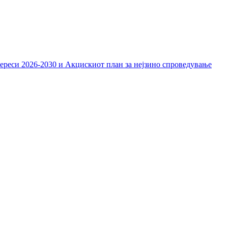
тереси 2026-2030 и Акцискиот план за нејзино спроведување