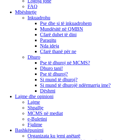
Logoja jonë
FAQ
Mbështetje
Inkuadrohu
Pse dhe si të inkuadrohem
Mundësitë në QMBN
Çfarë duhet të dini
Paraqitu
Nda ideja
Çfarë thanë për ne
Dhuro
Pse të dhuroj në MCMS?
Dhuro tani!
Pse të dhuroj?
Si mund të dhuroj?
Si mund të dhurojë ndërmarrja ime?
Dëshmi
Lajme dhe opinioni
Lajme
Shpallje
MCMS në mediat
e-Buletini
Fjalime
Bashkëpunimi
Organizata ku jemi anëtarë