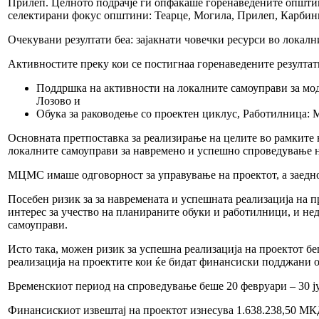
Прилеп. Целното подрачје ги опфаќаше горенаведените општини
селектирани фокус општини: Теарце, Могила, Прилеп, Карбинц
Очекувани резултати беа: зајакнати човечки ресурси во локал
Активностите преку кои се постигнаа горенаведените резултат
Поддршка на активности на локалните самоуправи за мод
Лозово и
Обука за раководење со проектен циклус, Работилница: М
Основната претпоставка за реализирање на целите во рамките 
локалните самоуправи за навремено и успешно спроведување
МЦМС имаше одговорност за управување на проектот, а заедно
Посебен ризик за за навремената и успешната реализација на 
интерес за учество на планираните обуки и работилници, и не
самоуправи.
Исто така, можен ризик за успешна реализација на проектот 
реализација на проектите кои ќе бидат финансиски подджани
Временскиот период на спроведување беше 20 февруари – 30 ј
Финансискиот извештај на проектот изнесува 1.638.238,50 МК