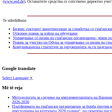
(
www.eed.de
). Останатите средства се сопствено директно уче
Te nderlidhura:
Бизнис секторот заинтересиран за соработка со граѓанск
Отворен повик за избор на обучувачи
Управување со ризик во граѓански организации- чекор п
Повик за учество на Обука за управување со ризик во гр
Комуникациска стратегија за здруженијата да ги надграда
Google translate
Select Language
▼
Më të reja
Методологија за следење на имплементацијата на Национа
2026-2030
Платформата на граѓански организации за борба против к
престолнина на културата 2028 година“, по скратена пост