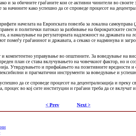
како и за обичните граѓаните кои се активни чинители во своит
 за начините како успешно да се спроведе процесот на децентра
рифати начелата на Европската повелба за локална самоуправа (д
 правен и политички патоказ за разбивање на бирократските си
а, а намалување на регулаторната надлежност на државата на ло
от помеѓу граѓанинот и државата, а секако се надминува и загр
 и компетентно управување во општините. За воведување на вис
реден план се става вклучувањето на човечкиот фактор, но и с
нија. Утврдувањето и прифаќањето на позитивните вредности и с
флексибилни и прагматични инструменти за воведување и успешн
спешно да се спроведе процесот на децентрализација и преку св
 процес во кој сите институции и граѓани треба да се вклучат и
< Prev
Next >
лни
е