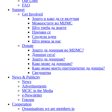
Our Logo
FAQ
Support
Get Involved
Зошто и како да се вклучам
Можностите во МЦМС
Што треба да знаете
Пријави се
Сподели идеи
Што рекоа за нас
Donate
Зошто да донирам во МЦМС?
Донирај сега!
Зошто да донирам?
Како може да донирам?
Како може моето претпријатие да донира?
Сведоштва
News & Publicity
News
Advertisements
MCIC in the Media
e-Newsletter
Говори
Cooperation
Organisations we are members in