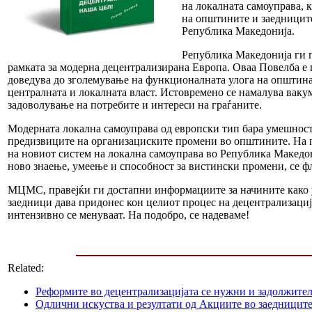
на локалната самоуправа, 
на општините и заедниците
Република Македонија.
Република Македонија ги п
рамката за модерна децентрализирана Европа. Оваа Повелба е
доведува до зголемување на функционалната улога на општинат
централната и локалната власт. Истовремено се намалува вакум
задоволување на потребите и интереси на граѓаните.
Модерната локална самоуправа од европски тип бара умешност
предизвиците на организациските промени во општините. На п
на новиот систем на локална самоуправа во Република Македо
ново знаење, умеење и способност за вистински промени, се 
МЦМС, правејќи ги достапни информациите за начините како у
заедници дава придонес кон целиот процес на децентрализација,
интензивно се менуваат. На подобро, се надеваме!
Related:
Реформите во децентрализацијата се нужни и задолжите
Одлични искуства и резултати од Акциите во заедницит