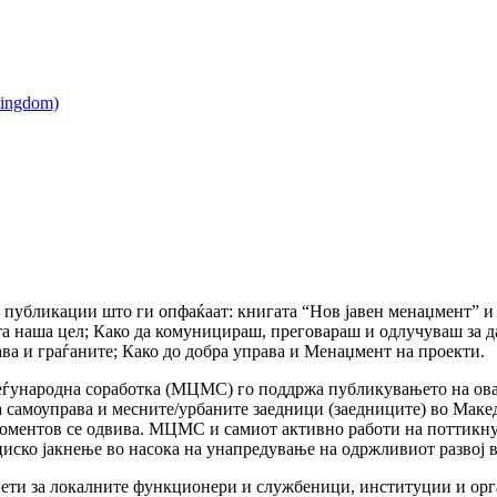
та публикации што ги опфаќаат: книгата “Нов јавен менаџмент” 
а наша цел; Како да комуницираш, преговараш и одлучуваш за д
ва и граѓаните; Како до добра управа и Менаџмент на проекти.
ѓународна соработка (МЦМС) го поддржа публикувањето на оваа 
 самоуправа и месните/урбаните заедници (заедниците) во Макед
оментов се одвива. МЦМС и самиот активно работи на поттикну
иско јакнење во насока на унапредување на одржливиот развој в
ети за локалните функционери и службеници, институции и орга