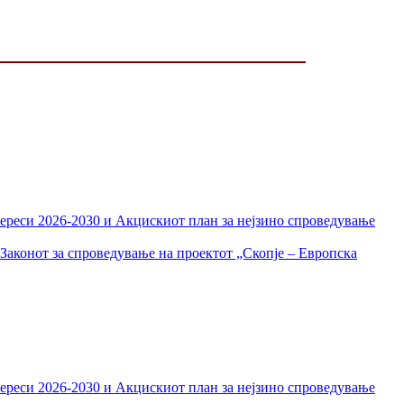
тереси 2026-2030 и Акцискиот план за нејзино спроведување
Законот за спроведување на проектот „Скопје – Европска
тереси 2026-2030 и Акцискиот план за нејзино спроведување