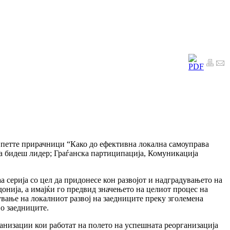
и петте прирачници “Како до ефективна локална самоуправа
а бидеш лидер; Граѓанска партиципација, Комуникација
серија со цел да придонесе кон развојот и надградувањето на
онија, а имајќи го предвид значењето на целиот процес на
вање на локалниот развој на заедниците преку зголемена
о заедниците.
низации кои работат на полето на успешната реорганизација