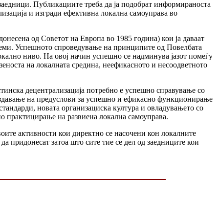
е заедници. Публикациите треба да ја подобрат информираноста
лизација и изгради ефективна локална самоуправа во
онесена од Советот на Европа во 1985 година) кои ја даваат
стеми. Успешното спроведување на принципите од Повелбата
кално ниво. На овој начин успешно се надминува јазот помеѓу
озеноста на локалната средина, неефикасното и несоодветното
тинска децентрализација потребно е успешно справување со
оздавање на предуслови за успешно и ефикасно функционирање
тандарди, новата организациска култура и овладувањето со
о практицирање на развиена локална самоуправа.
оите активности кои директно се насочени кон локалните
 да придонесат затоа што сите тие се дел од заедниците кои