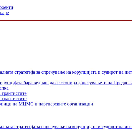
проекти
њаре
лната стратегија за спречување на корупцијата и судирот на ин
орупцијата бара веднаш да се стопира донесувањето на Предлог-
апка
а грантистите
а грантистите
тавници на МЦМС и партнерските организации
лната стратегија за спречување на корупцијата и судирот на ин