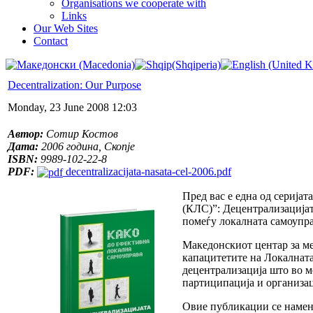
Organisations we cooperate with
Links
Our Web Sites
Contact
Decentralization: Our Purpose
Monday, 23 June 2008 12:03
Автор:
Сотир Костов
Дата:
2006 година, Скопје
ISBN:
9989-102-22-8
PDF:
decentralizacijata-nasata-cel-2006.pdf
Пред вас е една од серија
(КЛС)”: Децентрализацијат
помеѓу локалната самоупра
Македонскиот центар за ме
капацитетите на Локалната
децентрализација што во м
партиципација и организац
Овие публикации се намен