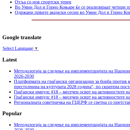
Отља со нов спортски терен
Во Умин Дол и Горно Коњаре ќе се реализираат четири 
Одржани првите акциски сесии во Умин Дол и Горно Ко
Google translate
Select Language
▼
Latest
Методологија за следење на имплементацијата на Национа
2026-2030
Платформата на граѓански организации за борба против к
престолнина на културата 2028 година“, по скратена пост
Граѓански импулс #18 – месечен осврт на активностите н
Граѓански импулс #18 – месечен осврт на активностите н
Регионалната советничка на ГЦЕРФ се сретна со претс
Popular
Методологија за следење на имплементацијата на Национа
2026-2030