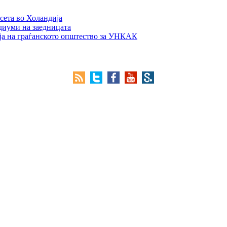
сета во Холандија
едиуми на заедницата
ја на граѓанското општество за УНКАК