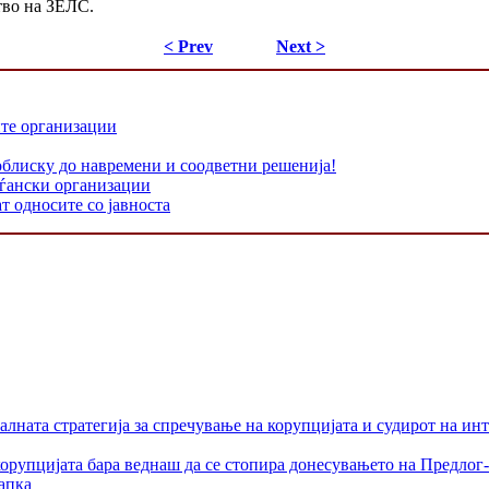
тво на ЗЕЛС.
< Prev
Next >
ите организации
облиску до навремени и соодветни решенија!
аѓански организации
т односите со јавноста
лната стратегија за спречување на корупцијата и судирот на ин
орупцијата бара веднаш да се стопира донесувањето на Предлог-
апка