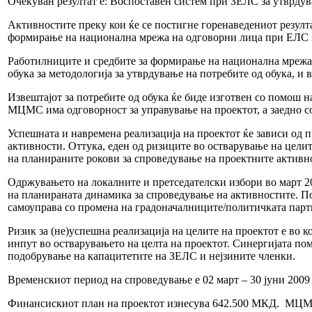
Очекуван резултат е: Воспоставен систем при ЗЕЛС за утврдув
Активностите преку кои ќе се постигне горенаведениот резулт
формирање на национална мрежа на одговорни лица при ЕЛС за 
Работилниците и средбите за формирање на национална мрежа 
обука за методологија за утврдување на потребите од обука, и 
Извештајот за потребите од обука ќе биде изготвен со помош н
МЦМС има одговорност за управување на проектот, а заедно с
Успешната и навремена реализација на проектот ќе зависи од 
активности. Оттука, еден од ризиците во остварување на цели
на планираните рокови за спроведување на проектните активно
Одржувањето на локалните и претседателски избори во март 200
на планираната динамика за спроведување на активностите. П
самоуправа со промена на градоначалниците/политичката парти
Ризик за (не)успешна реализација на целите на проектот е во
инпут во остварувањето на целта на проектот. Синергијата по
подобрување на капацитетите на ЗЕЛС и нејзините членки.
Временскиот период на спроведување е 02 март – 30 јуни 2009
Финансискиот план на проектот изнесува 642.500 МКД. МЦМС 