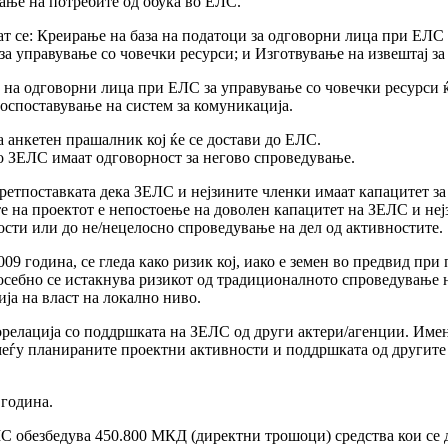
ање на потребите од обука во ЕЛС.
ат се: Креирање на база на податоци за одговорни лица при ЕЛС 
управување со човечки ресурси; и Изготвување на извештај за 
на одговорни лица при ЕЛС за управување со човечки ресурси ќе
воспоставување на систем за комуникација.
а анкетен прашалник кој ќе се достави до ЕЛС.
о ЗЕЛС имаат одговорност за негово спроведување.
претпоставката дека ЗЕЛС и нејзините членки имаат капацитет з
те на проектот е непостоење на доволен капацитет на ЗЕЛС и неј
сти или до не/нецелосно спроведување на дел од активностите.
9 година, се гледа како ризик кој, иако е земен во предвид пр
осебно се истакнува ризикот од традиционалното спроведување 
ја на власт на локално ниво.
 корелација со поддршката на ЗЕЛС од други актери/агенции. Име
меѓу планираните проектни активности и поддршката од другите 
 година.
обезбедува 450.800 МКД (директни трошоци) средства кои се д