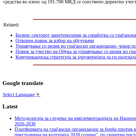
средства во износ од 191.700 МКД се сопствено директно учес
Related:
Бизнис секторот заинтересиран за соработка со граѓанск
Отворен повик за избор на обучувачи
Управување со ризик во граѓански организации- чекор п
Повик за учество на Обука за управување со ризик во гр
Комуникациска стратегија за здруженијата да ги надграда
Google translate
Select Language
▼
Latest
Методологија за следење на имплементацијата на Национа
2026-2030
Платформата на граѓански организации за борба против к
престолнина на културата 2028 година“, по скратена пост