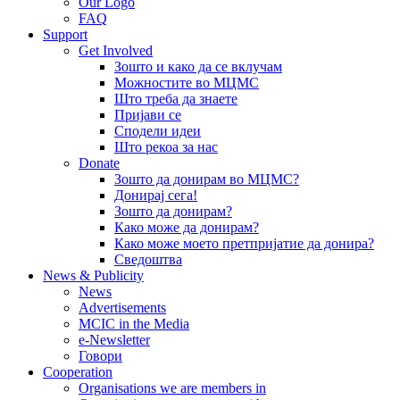
Our Logo
FAQ
Support
Get Involved
Зошто и како да се вклучам
Можностите во МЦМС
Што треба да знаете
Пријави се
Сподели идеи
Што рекоа за нас
Donate
Зошто да донирам во МЦМС?
Донирај сега!
Зошто да донирам?
Како може да донирам?
Како може моето претпријатие да донира?
Сведоштва
News & Publicity
News
Advertisements
MCIC in the Media
e-Newsletter
Говори
Cooperation
Organisations we are members in