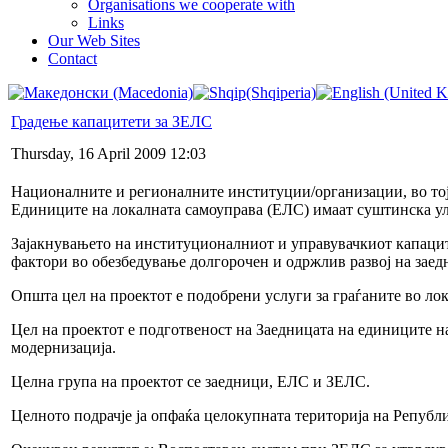
Organisations we cooperate with
Links
Our Web Sites
Contact
Градење капацитети за ЗЕЛС
Thursday, 16 April 2009 12:03
Националните и регионалните институции/организации, во тој
Единиците на локалната самоуправа (ЕЛС) имаат суштинска уло
Зајакнувањето на институционалниот и управувачкиот капацит
фактори во обезбедување долгорочен и одржлив развој на заед
Општа цел на проектот е подобрени услуги за граѓаните во ло
Цел на проектот е подготвеност на Заедницата на единиците 
модернизација.
Целна група на проектот се заедници, ЕЛС и ЗЕЛС.
Целното подрачје ја опфаќа целокупната територија на Републ