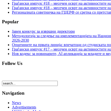
Граѓански импулс #18 – месечен осврт на активностите н
Граѓански импулс #18 – месечен осврт на активностите н
Регионалната советничка на ГЦЕРФ се сретна со претс
Popular
Јавен конкурс за извршни директори
Методологија за следење на имплементацијата на Национа
2026-2030
Општините на првата линија: впечатоци од студиската по
Граѓански импулс #17 – месечен осврт на активностите н
Нов кодекс за новинарите, AI апликација за младите и м
Follow Us
Navigation
News
Advertisements