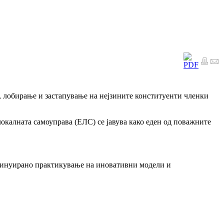
, лобирање и застапување на нејзините конституенти членки
калната самоуправа (ЕЛС) се јавува како еден од поважните
нтинуирано практикување на иновативни модели и