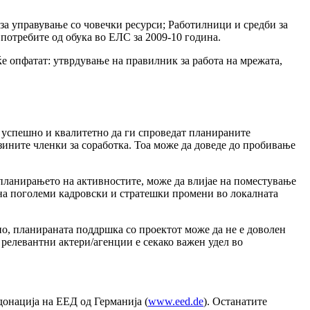
за управување со човечки ресурси; Работилници и средби за
потребите од обука во ЕЛС за 2009-10 година.
 опфатат: утврдување на правилник за работа на мрежата,
а успешно и квалитетно да ги спроведат планираните
зините членки за соработка. Тоа може да доведе до пробивање
и планирањето на активностите, може да влијае на поместување
на поголеми кадровски и стратешки промени во локалната
но, планираната поддршка со проектот може да не е доволен
релевантни актери/агенции е секако важен удел во
онација на ЕЕД од Германија (
www.eed.de
). Останатите