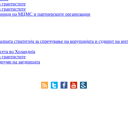
а грантистите
а грантистите
тавници на МЦМС и партнерските организации
лната стратегија за спречување на корупцијата и судирот на ин
сета во Холандија
а грантистите
едиуми на заедницата