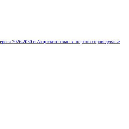
тереси 2026-2030 и Акцискиот план за нејзино спроведување