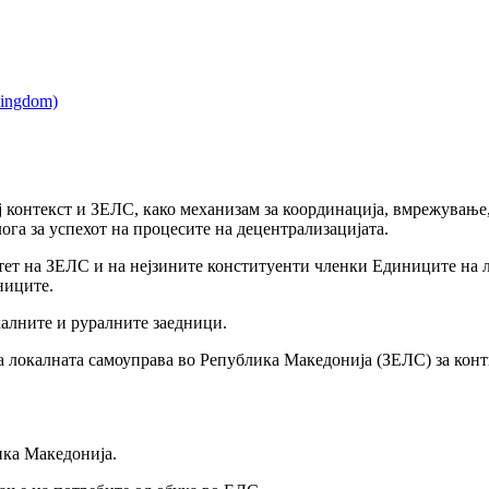
 контекст и ЗЕЛС, како механизам за координација, вмрежување
га за успехот на процесите на децентрализацијата.
ет на ЗЕЛС и на нејзините конституенти членки Единиците на ло
ниците.
калните и руралните заедници.
на локалната самоуправа во Република Македонија (ЗЕЛС) за ко
ика Македонија.