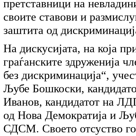
претставници на невладини
своите ставови и размислу
заштита од дискриминација,
На дискусијата, на која п
граѓанските здруженија чл
без дискриминација“, учес
Љубе Бошкоски, кандида
Иванов, кандидатот на Л
од Нова Демократија и Љу
СДСМ. Своето отсуство го