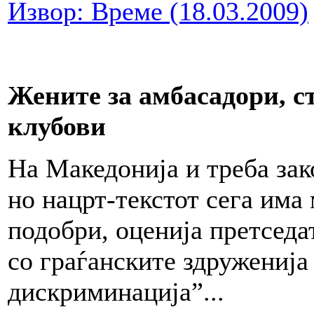
Извор: Време (18.03.2009)
Жените за амбасадори, ст
клубови
На Македонија и треба зак
но нацрт-текстот сега има 
подобри, оценија претседа
со граѓанските здруженија
дискриминација”...