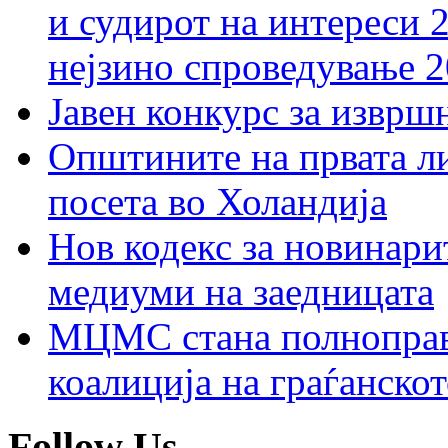
и судирот на интереси 
нејзино спроведување 
Јавен конкурс за изврш
Општините на првата ли
посета во Холандија
Нов кодекс за новинарит
медиуми на заедницата
МЦМС стана полноправн
коалиција на граѓанск
Follow Us