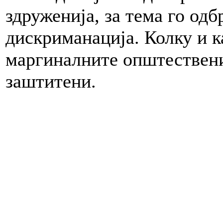
здруженија, за тема го одб
дискриманација. Колку и к
маргиналните општествени
заштитени.