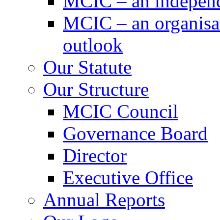
MCIC – an independe
MCIC – an organisat
outlook
Our Statute
Our Structure
MCIC Council
Governance Board
Director
Executive Office
Annual Reports