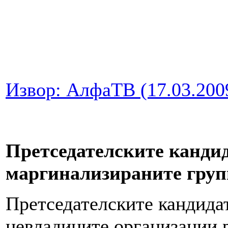
Извор: АлфаТВ (17.03.200
Претседателските кандид
маргинализираните груп
Претседателските кандидат
невладините организации р