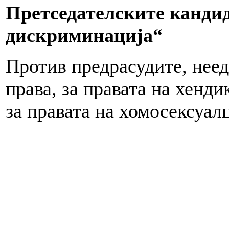
Претседателските кандид
дискриминација“
Против предрасудите, нее
права, за правата на хенди
за правата на хомосексуалц