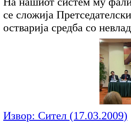
На нашиот систем му фали
се сложија Претседателски
остварија средба со невлад
Извор: Сител (17.03.2009)