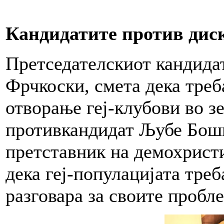
Кандидатите против дис
Претседателскиот кандид
Фрчкоски, смета дека треба
отворање геј-клубови во з
противкандидат Љубе Бошк
претставник на демохристи
дека геј-популацијата треб
разговара за своите пробле