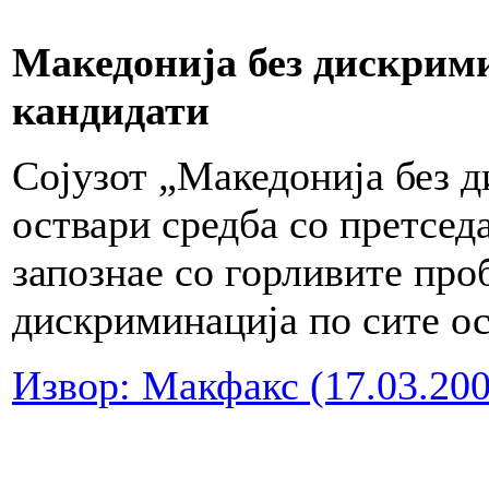
Македонија без дискрими
кандидати
Сојузот „Македонија без д
оствари средба со претсед
запознае со горливите про
дискриминација по сите ос
Извор: Макфакс (17.03.200