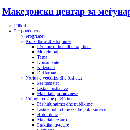
Македонски центар за меѓун
Fillimi
Për punën tonë
Programet
Konsultime dhe trajnime
Për konsultimet dhe trajnimet
Metodologjia
Tema
Konsultantë
Kalendari
Deklaruan...
Ngritja e vetëdijes dhe fushatat
Për fushatat
Lista e fushatave
Materiale promovuese
Hulumtime dhe publikime
Për hulumtimet dhe publikimet
Lista e hulumtimeve dhe publikimeve
Hulumtime
Materiale resurse
Praktikat qytetare