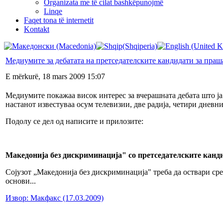
Organizata me të cilat bashkëpunojmë
Linqe
Faqet tona të internetit
Kontakt
Медиумите за дебатата на претседателските кандидати за пра
E mërkurë, 18 mars 2009 15:07
Медиумите покажаа висок интерес за вчерашната дебата што ја
настанот известуваа осум телевизии, две радија, четири дневн
Подолу се дел од написите и прилозите:
Македонија без дискриминација" со претседателските канд
Сојузот „Македонија без дискриминација" треба да оствари ср
основи...
Извор: Макфакс (17.03.2009)