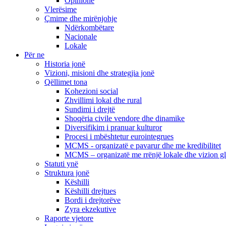
Opinione
Vlerësime
Çmime dhe mirënjohje
Ndërkombëtare
Nacionale
Lokale
Për ne
Historia jonë
Vizioni, misioni dhe strategjia jonë
Qëllimet tona
Kohezioni social
Zhvillimi lokal dhe rural
Sundimi i drejtë
Shoqëria civile vendore dhe dinamike
Diversifikim i pranuar kulturor
Procesi i mbështetur eurointegrues
MCMS - organizatë e pavarur dhe me kredibilitet
MCMS – organizatë me rrënjë lokale dhe vizion g
Statuti ynë
Struktura jonë
Këshilli
Këshilli drejtues
Bordi i drejtorëve
Zyra ekzekutive
Raporte vjetore