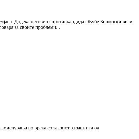
земјава. Додека неговиот противкандидат Љубе Бошкоски вели
говара за своите проблеми...
азмислувања во врска со законот за заштита од