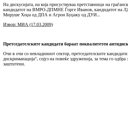
На дискусијата, на која присуствуваа претставници на граѓан
кандидатот на ВМРО-ДПМНЕ Ѓорге Иванов, кандидатот на ЛД
Мируше Хоџа од ДПА и Агрон Буџаку од ДУИ...
Извор: МИА (17.03.2009)
Претседателските кандидати бараат поквалитетен антидис
Очи в очи со невладиниот сектор, претседателските кандидати 
дискриманација“, сојуз на повеќе здруженија, за тема го одбр
заштитени.