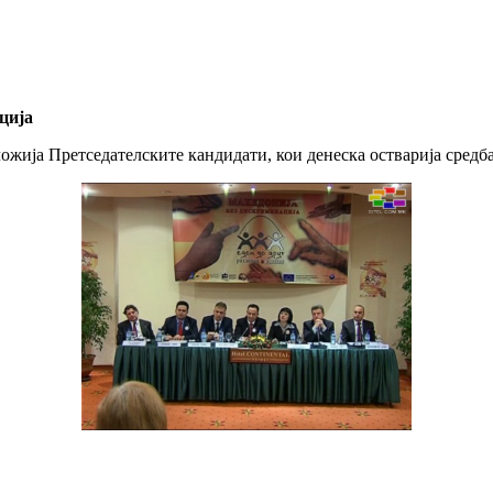
ција
жија Претседателските кандидати, кои денеска остварија средба