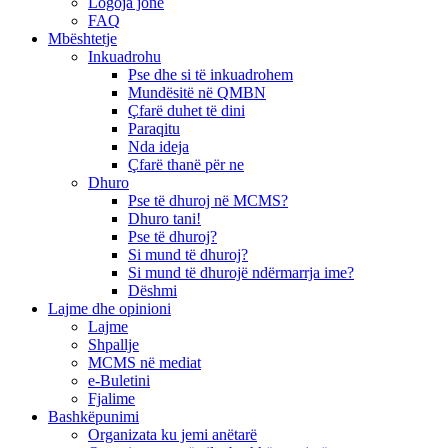
Logoja jonë
FAQ
Mbështetje
Inkuadrohu
Pse dhe si të inkuadrohem
Mundësitë në QMBN
Çfarë duhet të dini
Paraqitu
Nda ideja
Çfarë thanë për ne
Dhuro
Pse të dhuroj në MCMS?
Dhuro tani!
Pse të dhuroj?
Si mund të dhuroj?
Si mund të dhurojë ndërmarrja ime?
Dëshmi
Lajme dhe opinioni
Lajme
Shpallje
MCMS në mediat
e-Buletini
Fjalime
Bashkëpunimi
Organizata ku jemi anëtarë