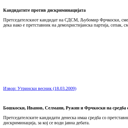
Кандидатите против дискриминацијата
Претседателскиот кандидат на СДСМ, Љубомир Фрчкоски, смета
дека иако е претставник на демохристијанска партија, сепак, см
Извор: Утрински весник (18.03.2009)
Бошкоски, Иванов, Селмани, Ружин и Фрчкоски на средба 
Претседателските кандидати денеска имаа средба со претставни
дискриминација, за кој се води јавна дебата.