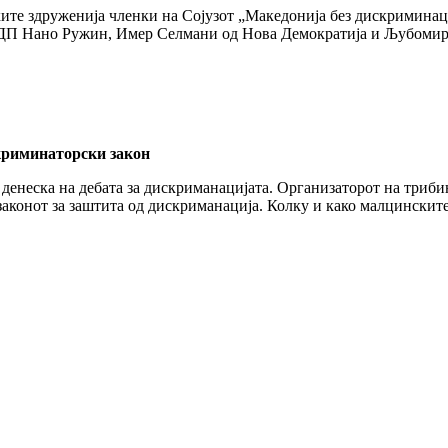
ските здруженија членки на Сојузот „Македонија без дискримина
П Нано Ружин, Имер Селмани од Нова Демократија и Љубомир Ф
криминаторски закон
денеска на дебата за дискриманацијата. Организаторот на триби
а законот за заштита од дискриманација. Колку и како малцинск