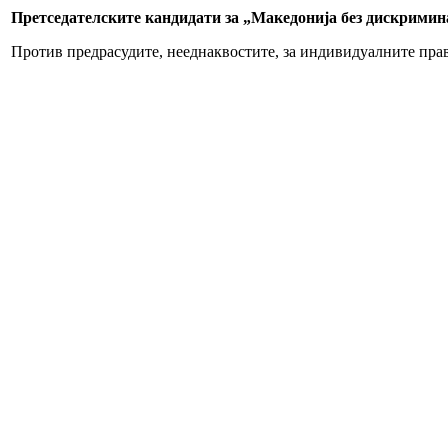
Претседателските кандидати за „Македонија без дискримин
Против предрасудите, нееднаквостите, за индивидуалните права,