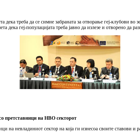
 дека треба да се симне забраната за отворање геј-клубови во 
ета дека геј-популацијата треба јавно да излезе и отворено да раз
со претставници на НВО секторот
ци на невладиниот сектор на која ги изнесоа своите ставови и р