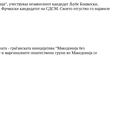
ција“, учествуваа независниот кандидат Љубе Бошкоски,
рчкоски кандидатот на СДСМ. Своето отсуство го најавиле
ната - граѓанската иницијатива “Македонија без
ите и маргиналните општествени групи во Македонија се