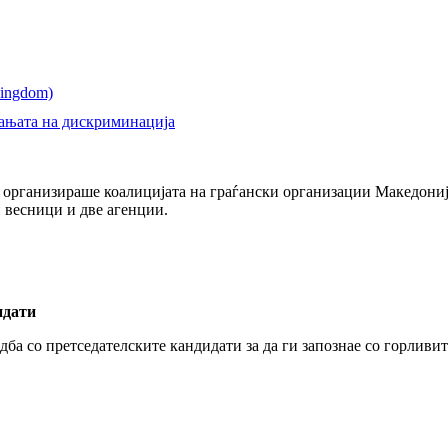
шањата на дискриминација
 организираше коалицијата на граѓански организации Македониј
и весници и две агенции.
идати
едба со претседателските кандидати за да ги запознае со горлив