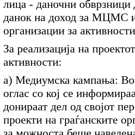
лица - даночни обврзници 
данок на доход за МЦМС и
организации за активности
За реализација на проекто
активности:
а) Медиумска кампања: Во
оглас со кој се информира
донираат дел од својот пе
проекти на граѓанските о
за можноста беше наведена