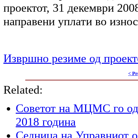
проектот, 31 декември 20
направени уплати во изно
Извршно резиме од проект
< Pr
Related:
Советот на МЦМС го од
2018 година
Седница на Управниот 