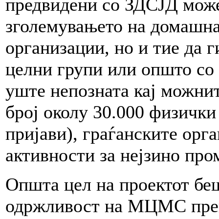
предвидени со ЗДСЈД може
зголемувањето на домашна
организации, но и тие да г
целни групи или општо со 
уште непозната кај можнит
број околу 30.000 физички
пријави), граѓанските орг
активности за нејзино пр
Општа цел на проектот бе
одржливост на МЦМС преку