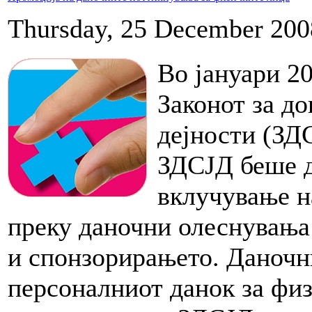
Thursday, 25 December 200
Во јануари 2
Законот за до
дејности (ЗД
ЗДСЈД беше д
вклучување н
преку даночни олеснувања
и спонзорирањето. Даночн
персоналниот данок за физ