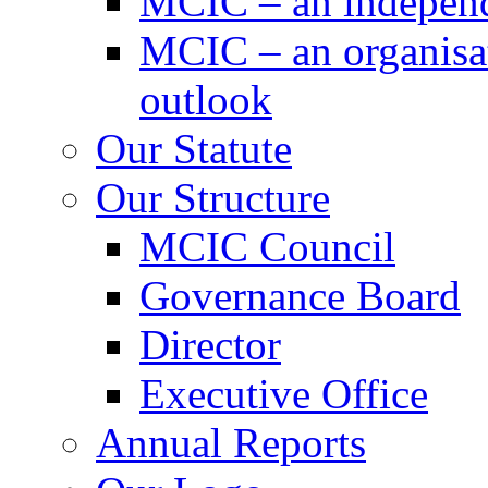
MCIC – an independe
MCIC – an organisat
outlook
Our Statute
Our Structure
MCIC Council
Governance Board
Director
Executive Office
Annual Reports